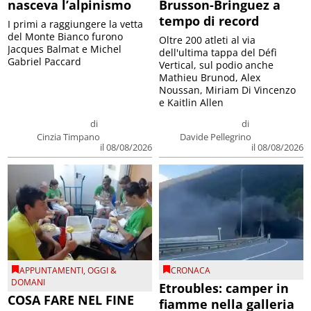
nasceva l’alpinismo
Brusson-Bringuez a
tempo di record
I primi a raggiungere la vetta
del Monte Bianco furono
Oltre 200 atleti al via
Jacques Balmat e Michel
dell'ultima tappa del Défì
Gabriel Paccard
Vertical, sul podio anche
Mathieu Brunod, Alex
Noussan, Miriam Di Vincenzo
e Kaitlin Allen
di
di
Cinzia Timpano
Davide Pellegrino
il 08/08/2026
il 08/08/2026
APPUNTAMENTI
,
OGGI &
CRONACA
DOMANI
Etroubles: camper in
COSA FARE NEL FINE
fiamme nella galleria