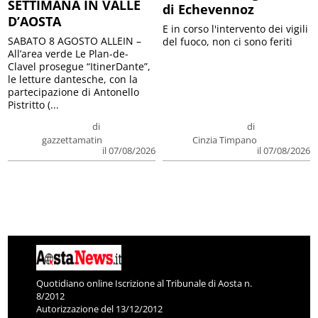
SETTIMANA IN VALLE
di Echevennoz
D’AOSTA
E in corso l'intervento dei vigili
SABATO 8 AGOSTO ALLEIN –
del fuoco, non ci sono feriti
All’area verde Le Plan-de-
Clavel prosegue “ItinerDante”,
le letture dantesche, con la
partecipazione di Antonello
Pistritto (...
di
di
gazzettamatin
Cinzia Timpano
il 07/08/2026
il 07/08/2026
Quotidiano online Iscrizione al Tribunale di Aosta n.
8/2012
Autorizzazione del 13/12/2012