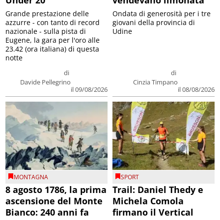
Under 20
vendevano limonata
Grande prestazione delle
Ondata di generosità per i tre
azzurre - con tanto di record
giovani della provincia di
nazionale - sulla pista di
Udine
Eugene, la gara per l'oro alle
23.42 (ora italiana) di questa
notte
di
di
Davide Pellegrino
Cinzia Timpano
il 09/08/2026
il 08/08/2026
MONTAGNA
SPORT
8 agosto 1786, la prima
Trail: Daniel Thedy e
ascensione del Monte
Michela Comola
Bianco: 240 anni fa
firmano il Vertical