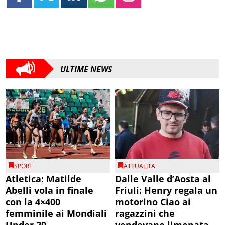
ULTIME NEWS
SPORT
ATTUALITA'
Atletica: Matilde
Dalle Valle d’Aosta al
Abelli vola in finale
Friuli: Henry regala un
con la 4×400
motorino Ciao ai
femminile ai Mondiali
ragazzini che