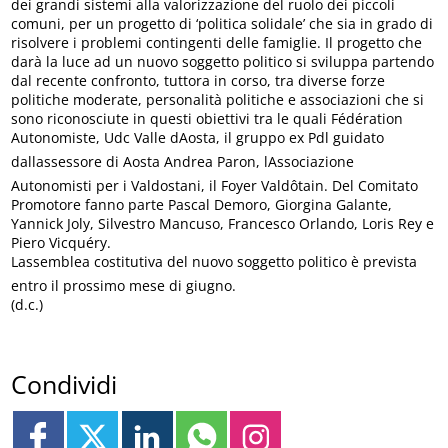
dei grandi sistemi alla valorizzazione del ruolo dei piccoli
comuni, per un progetto di ‘politica solidale’ che sia in grado di
risolvere i problemi contingenti delle famiglie. Il progetto che
darà la luce ad un nuovo soggetto politico si sviluppa partendo
dal recente confronto, tuttora in corso, tra diverse forze
politiche moderate, personalità politiche e associazioni che si
sono riconosciute in questi obiettivi tra le quali Fédération
Autonomiste, Udc Valle dAosta, il gruppo ex Pdl guidato
dallassessore di Aosta Andrea Paron, lAssociazione
Autonomisti per i Valdostani, il Foyer Valdôtain. Del Comitato
Promotore fanno parte Pascal Demoro, Giorgina Galante,
Yannick Joly, Silvestro Mancuso, Francesco Orlando, Loris Rey e
Piero Vicquéry.
Lassemblea costitutiva del nuovo soggetto politico è prevista
entro il prossimo mese di giugno.
(d.c.)
Condividi