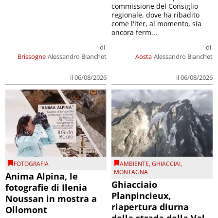
commissione del Consiglio
regionale, dove ha ribadito
come l'iter, al momento, sia
ancora ferm...
di
di
Brissogne
Alessandro Bianchet
Aosta
Alessandro Bianchet
il 06/08/2026
il 06/08/2026
FOTOGRAFIA
AMBIENTE
,
GHIACCIAI
,
MONTAGNA
Anima Alpina, le
Ghiacciaio
fotografie di Ilenia
Planpincieux,
Noussan in mostra a
riapertura diurna
Ollomont