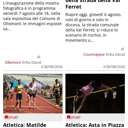
della strada della Val
L'inaugurazione della mostra
Ferret
fotografica è in programma
venerdì 7 agosto alle 18, nella
Riapre oggi, giovedì 6 agosto,
sala espositiva del Comune di
solo di giorno e solo in
Ollomont; le immagini esposte
discesa, la strada comunale
sa...
della Val Ferret; si riduce lo
scenario di rischio, in
movimento u...
di
Courmayeur
Erika David
di
Ollomont
Erika David
il 06/08/2026
il 06/08/2026
SPORT
SPORT
Atletica: Matilde
Atletica: Asta in Piazza