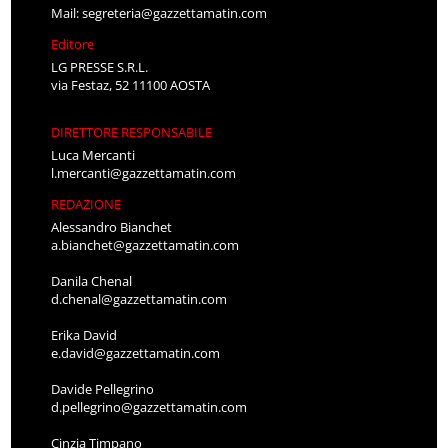
Mail:
segreteria@gazzettamatin.com
Editore
LG PRESSE S.R.L.
via Festaz, 52 11100 AOSTA
DIRETTORE RESPONSABILE
Luca Mercanti
l.mercanti@gazzettamatin.com
REDAZIONE
Alessandro Bianchet
a.bianchet@gazzettamatin.com
Danila Chenal
d.chenal@gazzettamatin.com
Erika David
e.david@gazzettamatin.com
Davide Pellegrino
d.pellegrino@gazzettamatin.com
Cinzia Timpano