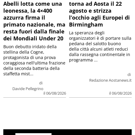
Abelli lotta come una
torna ad Aosta il 22
leonessa, la 4×400
agosto e strizza
azzurra firma il
l’occhio agli Europei di
primato nazionale, ma
Birmingham
resta fuori dalla finale
La speranza degli
dei Mondiali Under 20
organizzatori è di portare sulla
pedana del salotto buono
Buon debutto iridato della
della città alcuni atleti reduci
stellina della Cogne,
dalla rassegna continentale in
protagonista di una prova
programma ...
coraggiosa nell'ultima frazione
della seconda batteria della
staffetta mist...
di
Redazione Aostanews.it
di
Davide Pellegrino
il 06/08/2026
il 06/08/2026