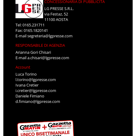
CONCESSIONARIA DI PUBBLICITÀ
LG PRESSE S.R.L.
via Festaz, 52
11100 AOSTA
Tel: 0165.231711
Fax: 0165.1820141
E-mail
segreteria@lgpresse.com
RESPONSABILE DI AGENZIA
Arianna Gori Chisari
E-mail
a.chisari@lgpresse.com
Account
Luca Torino
l.torino@lgpresse.com
Ivana Cretier
i.cretier@lgpresse.com
Daniele Fimiano
d.fimiano@lgpresse.com