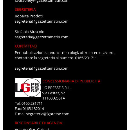
f.vassoney@gazzettamatin.com
SEGRETERIA
Roberta Prodoti
segreteria@gazzettamatin.com
Stefania Muscolo
segreteria@gazzettamatin.com
CONTATTACI
Per pubblicazione annunci, necrologi, offro e cerco lavoro,
contattare la segreteria al numero: 0165/231711
segreteria@gazzettamatin.com
CONCESSIONARIA DI PUBBLICITÀ
LG PRESSE S.R.L.
via Festaz, 52
11100 AOSTA
Tel: 0165.231711
Fax: 0165.1820141
E-mail
segreteria@lgpresse.com
RESPONSABILE DI AGENZIA
Arianna Gori Chisari