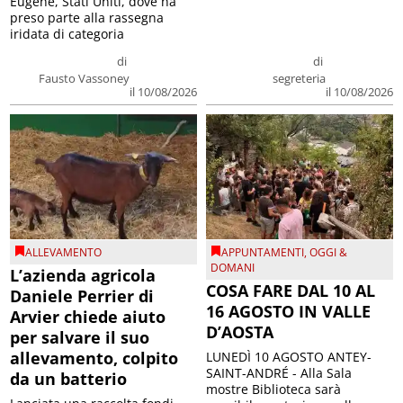
Eugene, Stati Uniti, dove ha
preso parte alla rassegna
iridata di categoria
di
di
Fausto Vassoney
segreteria
il 10/08/2026
il 10/08/2026
ALLEVAMENTO
APPUNTAMENTI
,
OGGI &
DOMANI
L’azienda agricola
COSA FARE DAL 10 AL
Daniele Perrier di
16 AGOSTO IN VALLE
Arvier chiede aiuto
D’AOSTA
per salvare il suo
allevamento, colpito
LUNEDÌ 10 AGOSTO ANTEY-
SAINT-ANDRÉ - Alla Sala
da un batterio
mostre Biblioteca sarà