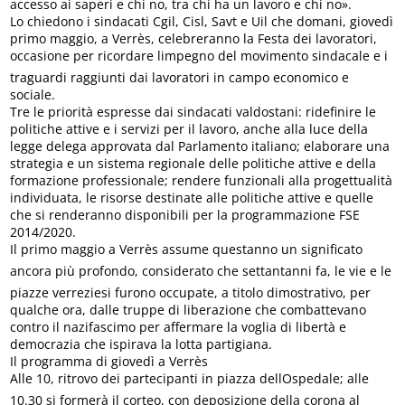
accesso ai saperi e chi no, tra chi ha un lavoro e chi no».
Lo chiedono i sindacati Cgil, Cisl, Savt e Uil che domani, giovedì
primo maggio, a Verrès, celebreranno la Festa dei lavoratori,
occasione per ricordare limpegno del movimento sindacale e i
traguardi raggiunti dai lavoratori in campo economico e
sociale.
Tre le priorità espresse dai sindacati valdostani: ridefinire le
politiche attive e i servizi per il lavoro, anche alla luce della
legge delega approvata dal Parlamento italiano; elaborare una
strategia e un sistema regionale delle politiche attive e della
formazione professionale; rendere funzionali alla progettualità
individuata, le risorse destinate alle politiche attive e quelle
che si renderanno disponibili per la programmazione FSE
2014/2020.
Il primo maggio a Verrès assume questanno un significato
ancora più profondo, considerato che settantanni fa, le vie e le
piazze verreziesi furono occupate, a titolo dimostrativo, per
qualche ora, dalle truppe di liberazione che combattevano
contro il nazifascimo per affermare la voglia di libertà e
democrazia che ispirava la lotta partigiana.
Il programma di giovedì a Verrès
Alle 10, ritrovo dei partecipanti in piazza dellOspedale; alle
10.30 si formerà il corteo, con deposizione della corona al