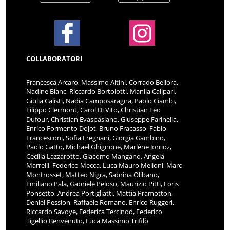
COLLABORATORI
Francesca Arcaro, Massimo Altini, Corrado Bellora,
Nadine Blanc, Riccardo Bortolotti, Manila Calipari,
Giulia Calisti, Nadia Camposaragna, Paolo Ciambi,
Filippo Clermont, Carol Di Vito, Christian Leo
Dufour, Christian Evaspasiano, Giuseppe Farinella,
Enrico Formento Dojot, Bruno Fracasso, Fabio
Francesconi, Sofia Fregnani, Giorgia Gambino,
Paolo Gatto, Michael Ghignone, Marlène Jorrioz,
Cecilia Lazzarotto, Giacomo Mangano, Angela
Marrelli, Federico Mecca, Luca Mauro Melloni, Marc
Montrosset, Matteo Nigra, Sabrina Olibano,
Emiliano Pala, Gabriele Peloso, Maurizio Pitti, Loris
Ponsetto, Andrea Portigliatti, Mattia Pramotton,
Deniel Pession, Raffaele Romano, Enrico Ruggeri,
Riccardo Savoye, Federica Tercinod, Federico
Tigellio Benvenuto, Luca Massimo Trifilò