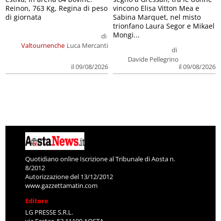
Reinon, 763 Kg, Regina di peso
vincono Elisa Vitton Mea e
di giornata
Sabina Marquet, nel misto
trionfano Laura Segor e Mikael
Mongi...
di
Valtournenche
Luca Mercanti
di
Davide Pellegrino
il 09/08/2026
il 09/08/2026
Quotidiano online Iscrizione al Tribunale di Aosta n.
8/2012
Autorizzazione del 13/12/2012
www.gazzettamatin.com
Editore
LG PRESSE S.R.L.