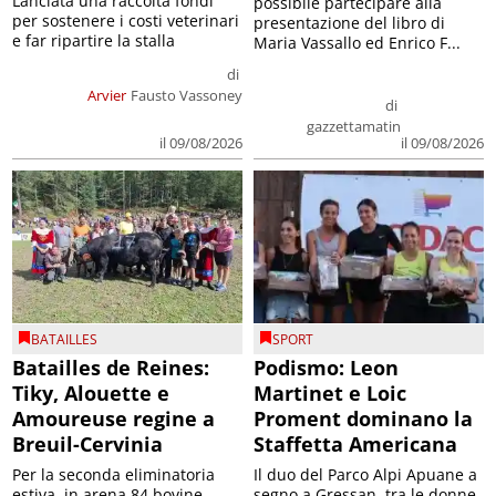
Lanciata una raccolta fondi
possibile partecipare alla
per sostenere i costi veterinari
presentazione del libro di
e far ripartire la stalla
Maria Vassallo ed Enrico F...
di
Arvier
Fausto Vassoney
di
gazzettamatin
il 09/08/2026
il 09/08/2026
BATAILLES
SPORT
Batailles de Reines:
Podismo: Leon
Tiky, Alouette e
Martinet e Loic
Amoureuse regine a
Proment dominano la
Breuil-Cervinia
Staffetta Americana
Per la seconda eliminatoria
Il duo del Parco Alpi Apuane a
estiva, in arena 84 bovine.
segno a Gressan, tra le donne