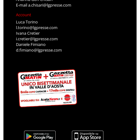
E-mail
a.chisari@lgpresse.com
Account
Luca Torino
l.torino@lgpresse.com
Ivana Cretier
i.cretier@lgpresse.com
Daniele Fimiano
d.fimiano@lgpresse.com