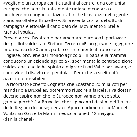
«Vogliamo un’Europa con i cittadini al centro, una comunità
europea che non sia unicamente unione monetaria e
picchieremo i pugni sul tavolo affinché le istanze della gente
siano ascoltate a Bruxelles». Si presenta così al debutto di
campagna elettorale il candidato del Movimento 5 Stelle
Manuel Voulaz.
Presenta così l’aspirante parlamentare europeo il portavoce
dei grillini valdostani Stefano Ferrero: «E’ un giovane ingegnere
informatico di 30 anni, parla correntemente il francese e
l’inglese, proviene dal mondo agricolo – il papà e la mamma
conducono un’azienda agricola -, sperimenta la contraddizione
valdostana, che lo ha spinto a migrare fuori Valle per lavoro, e
condivide il disagio dei pendolari. Per noi è la scelta più
azzeccata possibile».
Ha ricordato Roberto Cognetta che «bastano 20 mila voti per
mandarlo a Bruxelles, potremmo riuscire a farcela. I valdostani
devono capire non che le Europee non vanno prese sotto
gamba perché è a Bruxelles che si giocano i destini dell’Italia e
delle Regioni di conseguenza». Approfondimento su Manuel
Voulaz su Gazzetta Matin in edicola lunedì 12 maggio.
(danila chenal)