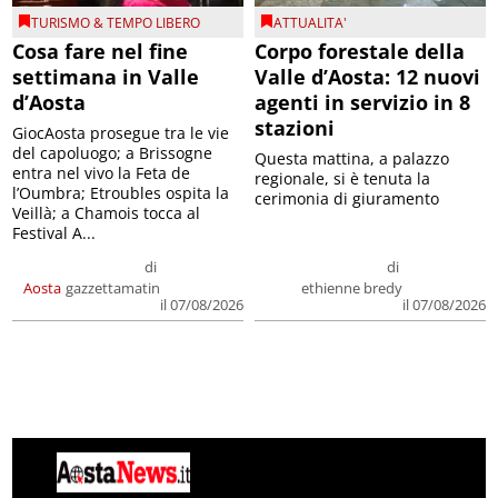
TURISMO & TEMPO LIBERO
ATTUALITA'
Cosa fare nel fine
Corpo forestale della
settimana in Valle
Valle d’Aosta: 12 nuovi
d’Aosta
agenti in servizio in 8
stazioni
GiocAosta prosegue tra le vie
del capoluogo; a Brissogne
Questa mattina, a palazzo
entra nel vivo la Feta de
regionale, si è tenuta la
l’Oumbra; Etroubles ospita la
cerimonia di giuramento
Veillà; a Chamois tocca al
Festival A...
di
di
Aosta
gazzettamatin
ethienne bredy
il 07/08/2026
il 07/08/2026