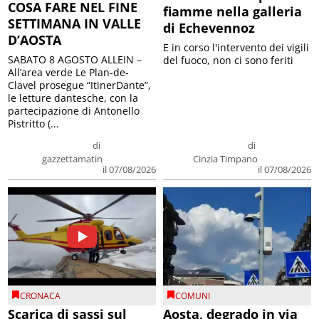
COSA FARE NEL FINE
fiamme nella galleria
SETTIMANA IN VALLE
di Echevennoz
D’AOSTA
E in corso l'intervento dei vigili
SABATO 8 AGOSTO ALLEIN –
del fuoco, non ci sono feriti
All’area verde Le Plan-de-
Clavel prosegue “ItinerDante”,
le letture dantesche, con la
partecipazione di Antonello
Pistritto (...
di
di
gazzettamatin
Cinzia Timpano
il 07/08/2026
il 07/08/2026
CRONACA
COMUNI
Scarica di sassi sul
Aosta, degrado in via