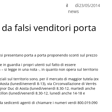
di
il
23/05/2014
n
news
da falsi venditori porta
C
he si presentano porta a porta proponendo sconti sul prezzo
 in guardia i propri utenti sul fatto di essere
– si legge in una nota -, in quanto non opera sul territorio
ciali sul territorio sono, per il mercato di maggior tutela (ex
ad Aosta (lunedì/venerdì 8-13), via Circonvallazione di Verrès
signor Duc di Aosta (lunedì/venerdì 8.30-12, martedì anche
tillon (lunedì/venerdì 8.30-12, lunedì anche 14-18 e
da sedicenti agenti di chiamare i numeri verdi 800.019.090