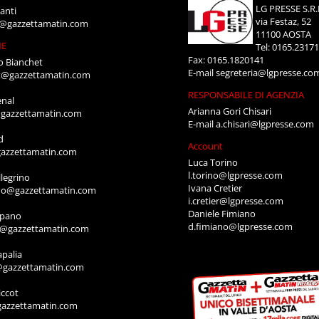
LG PRESSE S.R.
anti
via Festaz, 52
i@gazzettamatin.com
11100 AOSTA
NE
Tel: 0165.2317
Fax: 0165.1820141
o Bianchet
E-mail
segreteria@lgpresse.co
t@gazzettamatin.com
RESPONSABILE DI AGENZIA
enal
Arianna Gori Chisari
gazzettamatin.com
E-mail
a.chisari@lgpresse.com
d
Account
azzettamatin.com
Luca Torino
l.torino@lgpresse.com
legrino
Ivana Cretier
ino@gazzettamatin.com
i.cretier@lgpresse.com
Daniele Fimiano
mpano
d.fimiano@lgpresse.com
o@gazzettamatin.com
apalia
@gazzettamatin.com
ccot
gazzettamatin.com