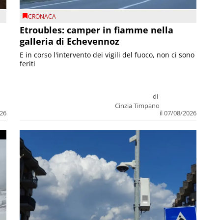
CRONACA
R
Etroubles: camper in fiamme nella
v
galleria di Echevennoz
E in corso l'intervento dei vigili del fuoco, non ci sono
feriti
di
Cinzia Timpano
026
il 07/08/2026