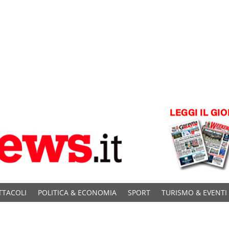
TTACOLI
POLITICA & ECONOMIA
SPORT
TURISMO & EVENTI
C