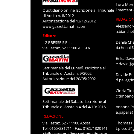
Luca Merc
l.mercant
Quotidiano online Iscrizione al Tribunale
di Aosta n. 8/2012
REDAZIO
Autorizzazione del 13/12/2012
Alessandr
www.gazzettamatin.com
a.bianche
Editore
Danila Ch
LG PRESSE S.R.L.
d.chenal@
via Festaz, 52 11100 AOSTA
Erika Davi
e.david@g
Settimanale del Lunedì. Iscrizione al
Tribunale di Aosta n. 9/2002
Davide Pel
Autorizzazione del 20/05/2002
d.pellegr
Cinzia Ti
c.timpan
Settimanale del Sabato. Iscrizione al
Tribunale di Aosta n.4 del 4/10/2016
Arianna P
a.papalia
REDAZIONE
via Festaz, 52 - 11100 Aosta
Thomas Pi
Tel: 0165/231711 - Fax: 0165/1820141
t.piccot@
Mail:
segreteria@gazzettamatin.com