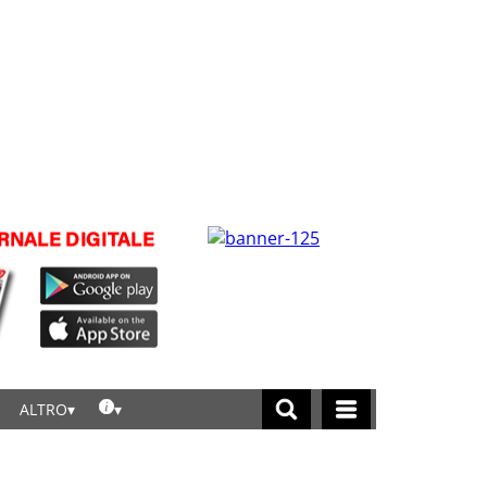
ALTRO
licca per leggere tutte le