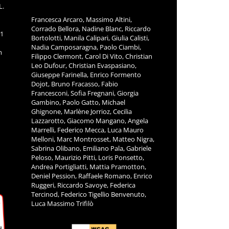
L.
Francesca Arcaro, Massimo Altini,
Corrado Bellora, Nadine Blanc, Riccardo
11
Bortolotti, Manila Calipari, Giulia Calisti,
Nadia Camposaragna, Paolo Ciambi,
m
Filippo Clermont, Carol Di Vito, Christian
Leo Dufour, Christian Evaspasiano,
Giuseppe Farinella, Enrico Formento
Dojot, Bruno Fracasso, Fabio
Francesconi, Sofia Fregnani, Giorgia
Gambino, Paolo Gatto, Michael
Ghignone, Marlène Jorrioz, Cecilia
Lazzarotto, Giacomo Mangano, Angela
Marrelli, Federico Mecca, Luca Mauro
Melloni, Marc Montrosset, Matteo Nigra,
Sabrina Olibano, Emiliano Pala, Gabriele
Peloso, Maurizio Pitti, Loris Ponsetto,
Andrea Portigliatti, Mattia Pramotton,
Deniel Pession, Raffaele Romano, Enrico
Ruggeri, Riccardo Savoye, Federica
Tercinod, Federico Tigellio Benvenuto,
Luca Massimo Trifilò