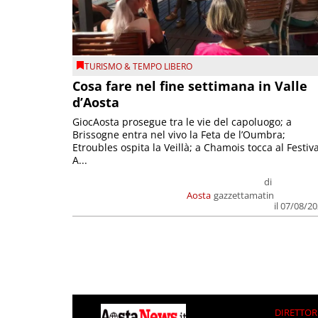
TURISMO & TEMPO LIBERO
Cosa fare nel fine settimana in Valle
d’Aosta
GiocAosta prosegue tra le vie del capoluogo; a
Brissogne entra nel vivo la Feta de l’Oumbra;
Etroubles ospita la Veillà; a Chamois tocca al Festiva
A...
di
Aosta
gazzettamatin
il 07/08/2
DIRETTOR