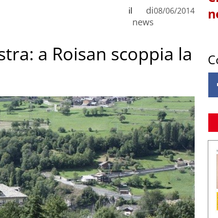
di
il
08/06/2014
n
news
tra: a Roisan scoppia la
C