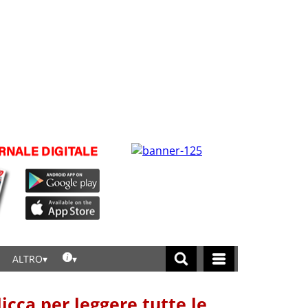
ALTRO
licca per leggere tutte le