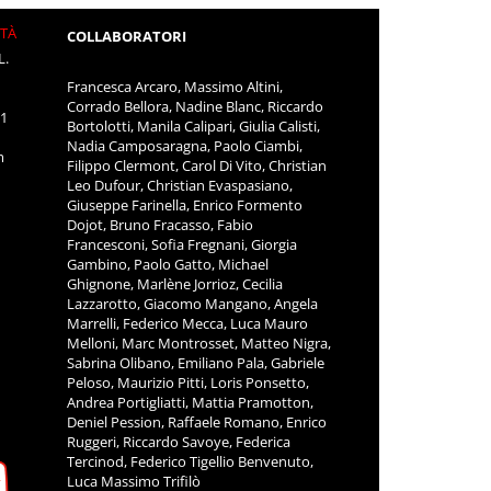
ITÀ
COLLABORATORI
L.
Francesca Arcaro, Massimo Altini,
Corrado Bellora, Nadine Blanc, Riccardo
11
Bortolotti, Manila Calipari, Giulia Calisti,
Nadia Camposaragna, Paolo Ciambi,
m
Filippo Clermont, Carol Di Vito, Christian
Leo Dufour, Christian Evaspasiano,
Giuseppe Farinella, Enrico Formento
Dojot, Bruno Fracasso, Fabio
Francesconi, Sofia Fregnani, Giorgia
Gambino, Paolo Gatto, Michael
Ghignone, Marlène Jorrioz, Cecilia
Lazzarotto, Giacomo Mangano, Angela
Marrelli, Federico Mecca, Luca Mauro
Melloni, Marc Montrosset, Matteo Nigra,
Sabrina Olibano, Emiliano Pala, Gabriele
Peloso, Maurizio Pitti, Loris Ponsetto,
Andrea Portigliatti, Mattia Pramotton,
Deniel Pession, Raffaele Romano, Enrico
Ruggeri, Riccardo Savoye, Federica
Tercinod, Federico Tigellio Benvenuto,
Luca Massimo Trifilò