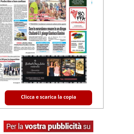
Clicca e scarica la copia