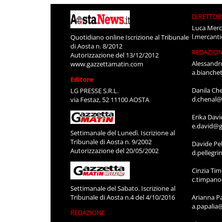
DIRETTOR
Luca Merc
l.mercant
Quotidiano online Iscrizione al Tribunale
di Aosta n. 8/2012
REDAZIO
Autorizzazione del 13/12/2012
Alessandr
www.gazzettamatin.com
a.bianche
Editore
Danila Ch
LG PRESSE S.R.L.
d.chenal@
via Festaz, 52 11100 AOSTA
Erika Davi
e.david@g
Settimanale del Lunedì. Iscrizione al
Tribunale di Aosta n. 9/2002
Davide Pel
Autorizzazione del 20/05/2002
d.pellegr
Cinzia Ti
c.timpan
Settimanale del Sabato. Iscrizione al
Tribunale di Aosta n.4 del 4/10/2016
Arianna P
a.papalia
REDAZIONE