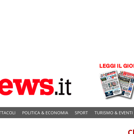
TTACOLI
POLITICA & ECONOMIA
SPORT
TURISMO & EVENTI
C