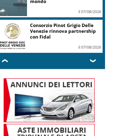
il 07/08/2026
Unipol, +42% a 1,06 mld utile
netto gruppo I semestre (con
Bper)
il 07/08/2026
❮
❯