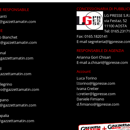
CONCESSIONARIA DI PUBBLIC
E RESPONSABILE
LG PRESSE S.R.
anti
via Festaz, 52
i@gazzettamatin.com
11100 AOSTA
NE
Tel: 0165.2317
Fax: 0165.1820141
o Bianchet
E-mail
segreteria@lgpresse.co
t@gazzettamatin.com
RESPONSABILE DI AGENZIA
enal
Arianna Gori Chisari
gazzettamatin.com
E-mail
a.chisari@lgpresse.com
d
Account
azzettamatin.com
Luca Torino
l.torino@lgpresse.com
legrino
Ivana Cretier
ino@gazzettamatin.com
i.cretier@lgpresse.com
Daniele Fimiano
mpano
d.fimiano@lgpresse.com
o@gazzettamatin.com
apalia
@gazzettamatin.com