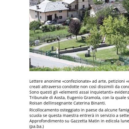
Lettere anonime «confezionate» ad arte, petizioni «d
creati attraverso condotte non così dissimili da co
Sono questi gli «elementi assai inquietanti» evidenz
Tribunale di Aosta, Eugenio Gramola, con la quale s
Roisan dellinsegnante Caterina Binanti.
Ricollocamento osteggiato in paese da alcune famigl
scuola se questa maestra entrerà in servizio a sett
Approfondimento su Gazzetta Matin in edicola lune
(pa.ba.)