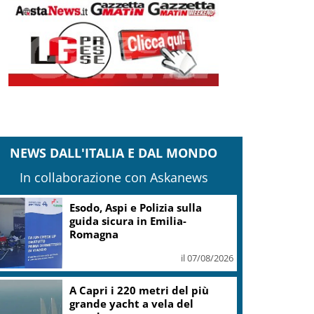
NEWS DALL'ITALIA E DAL MONDO
In collaborazione con Askanews
Caldo almeno fino a
Ferragosto: attesi 38-39 gradi a
Roma e Milano
il 07/08/2026
Coldiretti: 60% del territorio
italiano è colpito dalla siccità