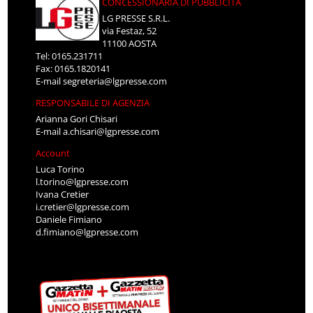
CONCESSIONARIA DI PUBBLICITÀ
LG PRESSE S.R.L.
via Festaz, 52
11100 AOSTA
Tel: 0165.231711
Fax: 0165.1820141
E-mail
segreteria@lgpresse.com
RESPONSABILE DI AGENZIA
Arianna Gori Chisari
E-mail
a.chisari@lgpresse.com
Account
Luca Torino
l.torino@lgpresse.com
Ivana Cretier
i.cretier@lgpresse.com
Daniele Fimiano
d.fimiano@lgpresse.com