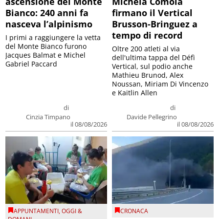
ascensione del Monte
Michela Comola
Bianco: 240 anni fa
firmano il Vertical
nasceva l’alpinismo
Brusson-Bringuez a
tempo di record
I primi a raggiungere la vetta
del Monte Bianco furono
Oltre 200 atleti al via
Jacques Balmat e Michel
dell'ultima tappa del Défì
Gabriel Paccard
Vertical, sul podio anche
Mathieu Brunod, Alex
Noussan, Miriam Di Vincenzo
e Kaitlin Allen
di
di
Cinzia Timpano
Davide Pellegrino
il 08/08/2026
il 08/08/2026
APPUNTAMENTI
,
OGGI &
CRONACA