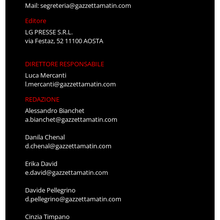
Mail:
segreteria@gazzettamatin.com
Editore
LG PRESSE S.R.L.
via Festaz, 52 11100 AOSTA
DIRETTORE RESPONSABILE
Luca Mercanti
l.mercanti@gazzettamatin.com
REDAZIONE
Alessandro Bianchet
a.bianchet@gazzettamatin.com
Danila Chenal
d.chenal@gazzettamatin.com
Erika David
e.david@gazzettamatin.com
Davide Pellegrino
d.pellegrino@gazzettamatin.com
Cinzia Timpano