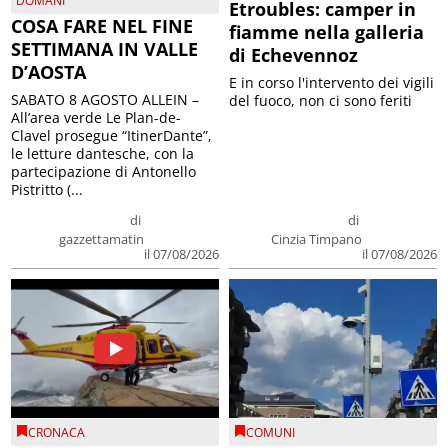
DOMANI
Etroubles: camper in
COSA FARE NEL FINE
fiamme nella galleria
SETTIMANA IN VALLE
di Echevennoz
D’AOSTA
E in corso l'intervento dei vigili
SABATO 8 AGOSTO ALLEIN –
del fuoco, non ci sono feriti
All’area verde Le Plan-de-
Clavel prosegue “ItinerDante”,
le letture dantesche, con la
partecipazione di Antonello
Pistritto (...
di
di
gazzettamatin
Cinzia Timpano
il 07/08/2026
il 07/08/2026
CRONACA
COMUNI