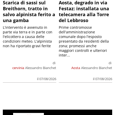
Scarica di sassi sul
Aosta, degrado in via
Breithorn, tratto in
Festaz: installata una
salvo alpinista ferito a
telecamera alla Torre
una gamba
del Lebbroso
L'intervento è avvenuto in
Prime contromosse
parte via terra e in parte con
dell'amministrazione
l'elicottero a causa delle
comunale dopo l'esposto
condizioni meteo. L'alpinista
presentato da residenti della
non ha riportato gravi ferite
zona; promessi anche
maggiori controlli e ulteriori
inter...
di
di
cervinia
Alessandro Bianchet
Aosta
Alessandro Bianchet
il 07/08/2026
il 07/08/2026