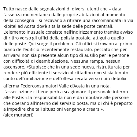
Tutto nasce dalle segnalazioni di diversi utenti che – data
l’assenza momentanea dalle proprie abitazioni al momento
della consegna – si recavano a ritirare una raccomandata in via
Ribitel ad Aosta dov’è sita la sede delle poste centrali.
L’elemento inusuale consiste nell’indirizzamento tramite avviso
di ritiro verso gli uffici della polizia postale, attigui a quello
delle poste. Qui sorge il problema. Gli uffici si trovano al primo
piano dell’edificio recentemente restaurato, peccato che per
arrivarvi non sia presente alcun tipo di ausilio per le persone
con difficoltà di deambulazione. Nessuna rampa, nessun
ascensore. «Stupisce che in una sede nuova, ristrutturata per
rendere più efficiente il servizio al cittadino non si sia tenuto
conto dell’umiliazione e dell’offesa recata verso i più deboli» 
afferma Federconsumatori Valle d’Aosta in una nota.
L’associazione ci tiene però a scagionare il personale interno
alle Poste: «La responsabilità non è da imputare alle persone
che operano all’interno del servizio posta, ma di chi è preposto
a impedire che tali situazioni vengano a crearsi».
(alex muratori)