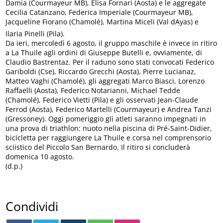
Damia (Courmayeur MB), Elisa Fornari (Aosta) e le aggregate
Cecilia Catanzano, Federica Imperiale (Courmayeur MB),
Jacqueline Fiorano (Chamolé), Martina Miceli (Val dAyas) e
Ilaria Pinelli (Pila).
Da ieri, mercoledì 6 agosto, il gruppo maschile è invece in ritiro
a La Thuile agli ordini di Giuseppe Butelli e, ovviamente, di
Claudio Bastrentaz. Per il raduno sono stati convocati Federico
Gariboldi (Cse), Riccardo Grecchi (Aosta), Pierre Lucianaz,
Matteo Vaghi (Chamolé), gli aggregati Marco Biasci, Lorenzo
Raffaelli (Aosta), Federico Notarianni, Michael Tedde
(Chamolé), Federico Vietti (Pila) e gli osservati Jean-Claude
Ferrod (Aosta), Federico Martelli (Courmayeur) e Andrea Tanzi
(Gressoney). Oggi pomeriggio gli atleti saranno impegnati in
una prova di triathlon: nuoto nella piscina di Pré-Saint-Didier,
bicicletta per raggiungere La Thuile e corsa nel comprensorio
sciistico del Piccolo San Bernardo. Il ritiro si concluderà
domenica 10 agosto.
(d.p.)
Condividi