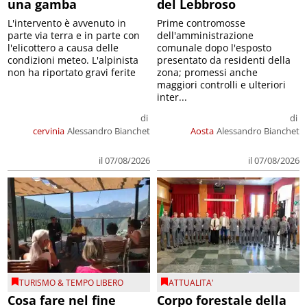
una gamba
del Lebbroso
L'intervento è avvenuto in
Prime contromosse
parte via terra e in parte con
dell'amministrazione
l'elicottero a causa delle
comunale dopo l'esposto
condizioni meteo. L'alpinista
presentato da residenti della
non ha riportato gravi ferite
zona; promessi anche
maggiori controlli e ulteriori
inter...
di
di
cervinia
Alessandro Bianchet
Aosta
Alessandro Bianchet
il 07/08/2026
il 07/08/2026
TURISMO & TEMPO LIBERO
ATTUALITA'
Cosa fare nel fine
Corpo forestale della