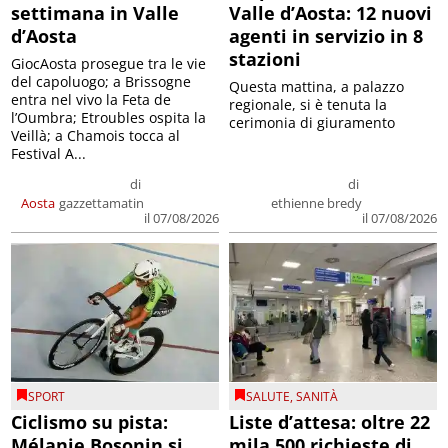
settimana in Valle
Valle d’Aosta: 12 nuovi
d’Aosta
agenti in servizio in 8
stazioni
GiocAosta prosegue tra le vie
del capoluogo; a Brissogne
Questa mattina, a palazzo
entra nel vivo la Feta de
regionale, si è tenuta la
l’Oumbra; Etroubles ospita la
cerimonia di giuramento
Veillà; a Chamois tocca al
Festival A...
di
di
Aosta
gazzettamatin
ethienne bredy
il 07/08/2026
il 07/08/2026
SPORT
SALUTE
,
SANITÀ
Ciclismo su pista:
Liste d’attesa: oltre 22
Mélanie Bosonin si
mila 500 richieste di