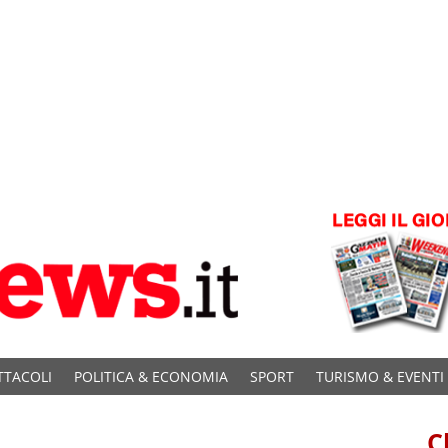
TTACOLI
POLITICA & ECONOMIA
SPORT
TURISMO & EVENTI
C