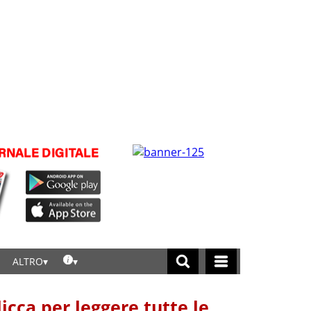
ALTRO
licca per leggere tutte le