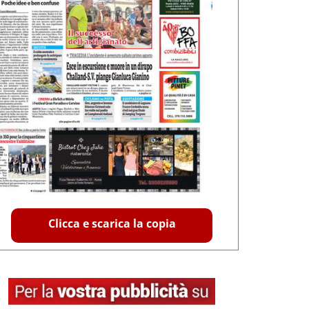
Clicca e scarica la copia