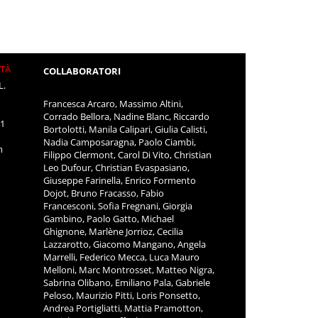
ITÀ
COLLABORATORI
L.
Francesca Arcaro, Massimo Altini,
Corrado Bellora, Nadine Blanc, Riccardo
11
Bortolotti, Manila Calipari, Giulia Calisti,
Nadia Camposaragna, Paolo Ciambi,
m
Filippo Clermont, Carol Di Vito, Christian
Leo Dufour, Christian Evaspasiano,
Giuseppe Farinella, Enrico Formento
Dojot, Bruno Fracasso, Fabio
Francesconi, Sofia Fregnani, Giorgia
Gambino, Paolo Gatto, Michael
Ghignone, Marlène Jorrioz, Cecilia
Lazzarotto, Giacomo Mangano, Angela
Marrelli, Federico Mecca, Luca Mauro
Melloni, Marc Montrosset, Matteo Nigra,
Sabrina Olibano, Emiliano Pala, Gabriele
Peloso, Maurizio Pitti, Loris Ponsetto,
Andrea Portigliatti, Mattia Pramotton,