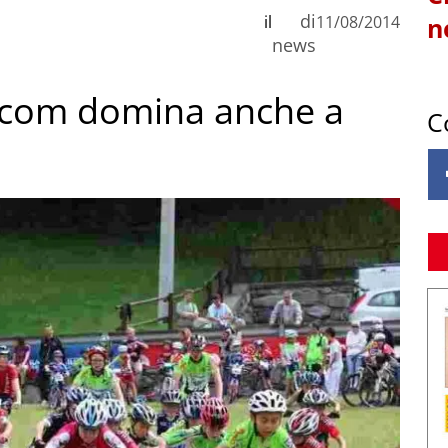
di
il
11/08/2014
n
news
ni.com domina anche a
C