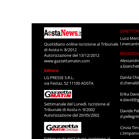
DIRETTOR
Luca Merc
l.mercant
Quotidiano online Iscrizione al Tribunale
di Aosta n. 8/2012
REDAZIO
Autorizzazione del 13/12/2012
Alessandr
www.gazzettamatin.com
a.bianche
Editore
Danila Ch
LG PRESSE S.R.L.
d.chenal@
via Festaz, 52 11100 AOSTA
Erika Davi
e.david@g
Settimanale del Lunedì. Iscrizione al
Tribunale di Aosta n. 9/2002
Davide Pel
Autorizzazione del 20/05/2002
d.pellegr
Cinzia Ti
c.timpan
Settimanale del Sabato. Iscrizione al