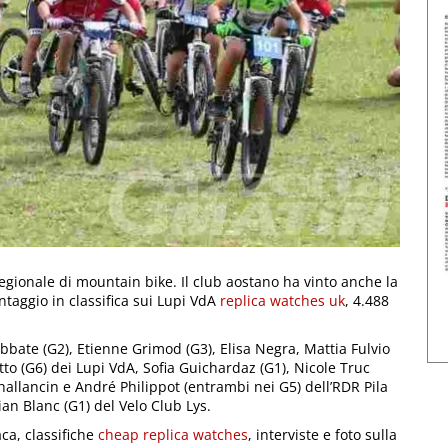
gionale di mountain bike. Il club aostano ha vinto anche la
aggio in classifica sui Lupi VdA
replica watches uk
, 4.488
Abbate (G2), Etienne Grimod (G3), Elisa Negra, Mattia Fulvio
to (G6) dei Lupi VdA, Sofia Guichardaz (G1), Nicole Truc
hallancin e André Philippot (entrambi nei G5) dell’RDR Pila
ian Blanc (G1) del Velo Club Lys.
ca, classifiche
cheap replica watches
, interviste e foto sulla