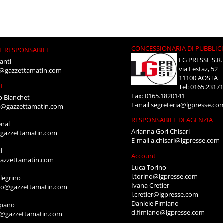
CONCESSIONARIA DI PUBBLIC
E RESPONSABILE
LG PRESSE S.R.
anti
via Festaz, 52
i@gazzettamatin.com
11100 AOSTA
NE
Tel: 0165.2317
Fax: 0165.1820141
o Bianchet
E-mail
segreteria@lgpresse.co
t@gazzettamatin.com
RESPONSABILE DI AGENZIA
enal
Arianna Gori Chisari
gazzettamatin.com
E-mail
a.chisari@lgpresse.com
d
Account
azzettamatin.com
Luca Torino
l.torino@lgpresse.com
legrino
Ivana Cretier
ino@gazzettamatin.com
i.cretier@lgpresse.com
Daniele Fimiano
mpano
d.fimiano@lgpresse.com
o@gazzettamatin.com