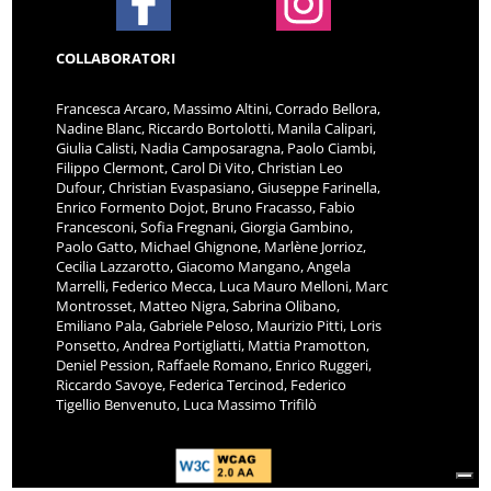
COLLABORATORI
Francesca Arcaro, Massimo Altini, Corrado Bellora,
Nadine Blanc, Riccardo Bortolotti, Manila Calipari,
Giulia Calisti, Nadia Camposaragna, Paolo Ciambi,
Filippo Clermont, Carol Di Vito, Christian Leo
Dufour, Christian Evaspasiano, Giuseppe Farinella,
Enrico Formento Dojot, Bruno Fracasso, Fabio
Francesconi, Sofia Fregnani, Giorgia Gambino,
Paolo Gatto, Michael Ghignone, Marlène Jorrioz,
Cecilia Lazzarotto, Giacomo Mangano, Angela
Marrelli, Federico Mecca, Luca Mauro Melloni, Marc
Montrosset, Matteo Nigra, Sabrina Olibano,
Emiliano Pala, Gabriele Peloso, Maurizio Pitti, Loris
Ponsetto, Andrea Portigliatti, Mattia Pramotton,
Deniel Pession, Raffaele Romano, Enrico Ruggeri,
Riccardo Savoye, Federica Tercinod, Federico
Tigellio Benvenuto, Luca Massimo Trifilò