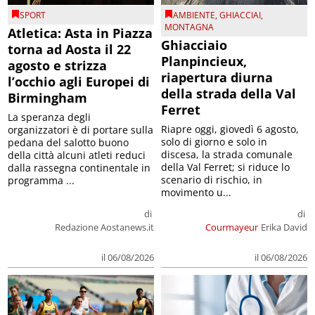
SPORT
AMBIENTE
,
GHIACCIAI
,
MONTAGNA
Atletica: Asta in Piazza
Ghiacciaio
torna ad Aosta il 22
Planpincieux,
agosto e strizza
riapertura diurna
l’occhio agli Europei di
della strada della Val
Birmingham
Ferret
La speranza degli
Riapre oggi, giovedì 6 agosto,
organizzatori è di portare sulla
solo di giorno e solo in
pedana del salotto buono
discesa, la strada comunale
della città alcuni atleti reduci
della Val Ferret; si riduce lo
dalla rassegna continentale in
scenario di rischio, in
programma ...
movimento u...
di
di
Redazione Aostanews.it
Courmayeur
Erika David
il 06/08/2026
il 06/08/2026