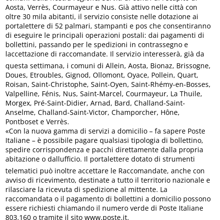
Aosta, Verrès, Courmayeur e Nus. Già attivo nelle città con
oltre 30 mila abitanti, il servizio consiste nelle dotazione ai
portalettere di 52 palmari, stampanti e pos che consentiranno
di eseguire le principali operazioni postali: dai pagamenti di
bollettini, passando per le spedizioni in contrassegno e
laccettazione di raccomandate. Il servizio interesserà, già da
questa settimana, i comuni di Allein, Aosta, Bionaz, Brissogne,
Doues, Etroubles, Gignod, Ollomont, Oyace, Pollein, Quart,
Roisan, Saint-Christophe, Saint-Oyen, Saint-Rhémy-en-Bosses,
Valpelline, Fénis, Nus, Saint-Marcel, Courmayeur, La Thuile,
Morgex, Pré-Saint-Didier, Arnad, Bard, Challand-Saint-
Anselme, Challand-Saint-Victor, Champorcher, Hône,
Pontboset e Verrès.
«Con la nuova gamma di servizi a domicilio – fa sapere Poste
Italiane – è possibile pagare qualsiasi tipologia di bollettino,
spedire corrispondenza e pacchi direttamente dalla propria
abitazione o dallufficio. Il portalettere dotato di strumenti
telematici può inoltre accettare le Raccomandate, anche con
avviso di ricevimento, destinate a tutto il territorio nazionale e
rilasciare la ricevuta di spedizione al mittente. La
raccomandata o il pagamento di bollettini a domicilio possono
essere richiesti chiamando il numero verde di Poste Italiane
803.160 o tramite il sito www.poste.it.