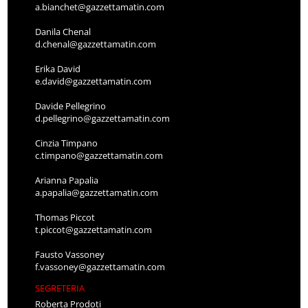
a.bianchet@gazzettamatin.com
Danila Chenal
d.chenal@gazzettamatin.com
Erika David
e.david@gazzettamatin.com
Davide Pellegrino
d.pellegrino@gazzettamatin.com
Cinzia Timpano
c.timpano@gazzettamatin.com
Arianna Papalia
a.papalia@gazzettamatin.com
Thomas Piccot
t.piccot@gazzettamatin.com
Fausto Vassoney
f.vassoney@gazzettamatin.com
SEGRETERIA
Roberta Prodoti