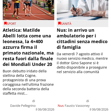
SPORT
SANITÀ
Atletica: Matilde
Nus: in arrivo un
Abelli lotta come una
ambulatorio per i
leonessa, la 4×400
cittadini senza medico
azzurra firma il
di famiglia
primato nazionale, ma
Da venerdì 7 agosto attivo il
resta fuori dalla finale
nuovo servizio medico, mentre
il dottor Gino Sapone si è
dei Mondiali Under 20
detto disponibile a proseguire
Buon debutto iridato della
nel servizio alla comunità
stellina della Cogne,
protagonista di una prova
coraggiosa nell'ultima frazione
della seconda batteria della
staffetta mist...
di
di
Davide Pellegrino
Nus
Fausto Vassoney
il 06/08/2026
il 06/08/2026