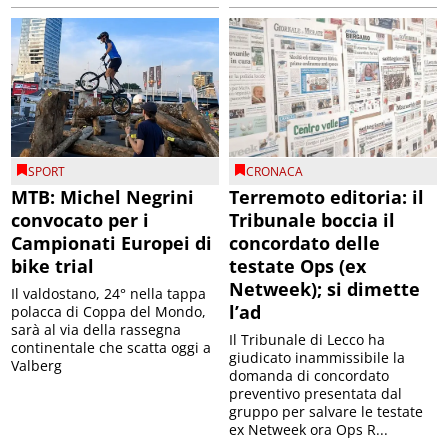
SPORT
CRONACA
MTB: Michel Negrini
Terremoto editoria: il
convocato per i
Tribunale boccia il
Campionati Europei di
concordato delle
bike trial
testate Ops (ex
Netweek); si dimette
Il valdostano, 24° nella tappa
l’ad
polacca di Coppa del Mondo,
sarà al via della rassegna
Il Tribunale di Lecco ha
continentale che scatta oggi a
giudicato inammissibile la
Valberg
domanda di concordato
preventivo presentata dal
gruppo per salvare le testate
ex Netweek ora Ops R...