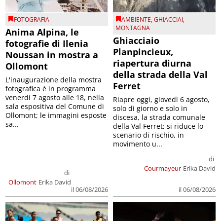
FOTOGRAFIA
AMBIENTE
,
GHIACCIAI
,
MONTAGNA
Anima Alpina, le
Ghiacciaio
fotografie di Ilenia
Planpincieux,
Noussan in mostra a
riapertura diurna
Ollomont
della strada della Val
L'inaugurazione della mostra
Ferret
fotografica è in programma
venerdì 7 agosto alle 18, nella
Riapre oggi, giovedì 6 agosto,
sala espositiva del Comune di
solo di giorno e solo in
Ollomont; le immagini esposte
discesa, la strada comunale
sa...
della Val Ferret; si riduce lo
scenario di rischio, in
movimento u...
di
Courmayeur
Erika David
di
Ollomont
Erika David
il 06/08/2026
il 06/08/2026