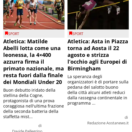
SPORT
SPORT
Atletica: Matilde
Atletica: Asta in Piazza
Abelli lotta come una
torna ad Aosta il 22
leonessa, la 4×400
agosto e strizza
azzurra firma il
l’occhio agli Europei di
primato nazionale, ma
Birmingham
resta fuori dalla finale
La speranza degli
dei Mondiali Under 20
organizzatori è di portare sulla
pedana del salotto buono
Buon debutto iridato della
della città alcuni atleti reduci
stellina della Cogne,
dalla rassegna continentale in
protagonista di una prova
programma ...
coraggiosa nell'ultima frazione
della seconda batteria della
staffetta mist...
di
Redazione Aostanews.it
di
Davide Pellegrino