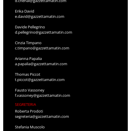
d.chenal@gazzettamatin.com
Erika David
e.david@gazzettamatin.com
Davide Pellegrino
d.pellegrino@gazzettamatin.com
Cinzia Timpano
c.timpano@gazzettamatin.com
Arianna Papalia
a.papalia@gazzettamatin.com
Thomas Piccot
t.piccot@gazzettamatin.com
Fausto Vassoney
f.vassoney@gazzettamatin.com
SEGRETERIA
Roberta Prodoti
segreteria@gazzettamatin.com
Stefania Muscolo