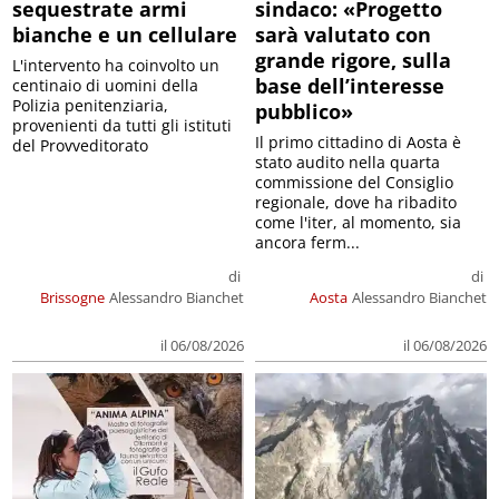
sequestrate armi
sindaco: «Progetto
bianche e un cellulare
sarà valutato con
grande rigore, sulla
L'intervento ha coinvolto un
base dell’interesse
centinaio di uomini della
Polizia penitenziaria,
pubblico»
provenienti da tutti gli istituti
Il primo cittadino di Aosta è
del Provveditorato
stato audito nella quarta
commissione del Consiglio
regionale, dove ha ribadito
come l'iter, al momento, sia
ancora ferm...
di
di
Brissogne
Alessandro Bianchet
Aosta
Alessandro Bianchet
il 06/08/2026
il 06/08/2026