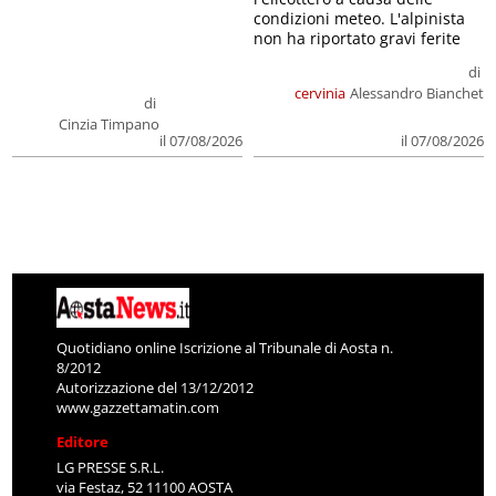
condizioni meteo. L'alpinista
non ha riportato gravi ferite
di
cervinia
Alessandro Bianchet
di
Cinzia Timpano
il 07/08/2026
il 07/08/2026
Quotidiano online Iscrizione al Tribunale di Aosta n.
8/2012
Autorizzazione del 13/12/2012
www.gazzettamatin.com
Editore
LG PRESSE S.R.L.
via Festaz, 52 11100 AOSTA