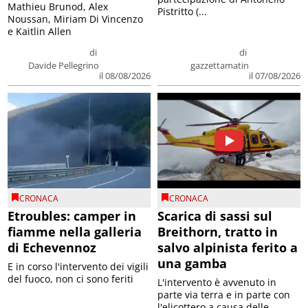
Mathieu Brunod, Alex
Pistritto (...
Noussan, Miriam Di Vincenzo
e Kaitlin Allen
di
di
Davide Pellegrino
gazzettamatin
il 08/08/2026
il 07/08/2026
CRONACA
CRONACA
Etroubles: camper in
Scarica di sassi sul
fiamme nella galleria
Breithorn, tratto in
di Echevennoz
salvo alpinista ferito a
una gamba
E in corso l'intervento dei vigili
del fuoco, non ci sono feriti
L'intervento è avvenuto in
parte via terra e in parte con
l'elicottero a causa delle