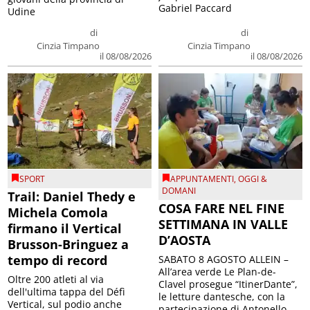
Gabriel Paccard
Udine
di
di
Cinzia Timpano
Cinzia Timpano
il 08/08/2026
il 08/08/2026
SPORT
APPUNTAMENTI
,
OGGI &
DOMANI
Trail: Daniel Thedy e
COSA FARE NEL FINE
Michela Comola
SETTIMANA IN VALLE
firmano il Vertical
D’AOSTA
Brusson-Bringuez a
tempo di record
SABATO 8 AGOSTO ALLEIN –
All’area verde Le Plan-de-
Oltre 200 atleti al via
Clavel prosegue “ItinerDante”,
dell'ultima tappa del Défì
le letture dantesche, con la
Vertical, sul podio anche
partecipazione di Antonello