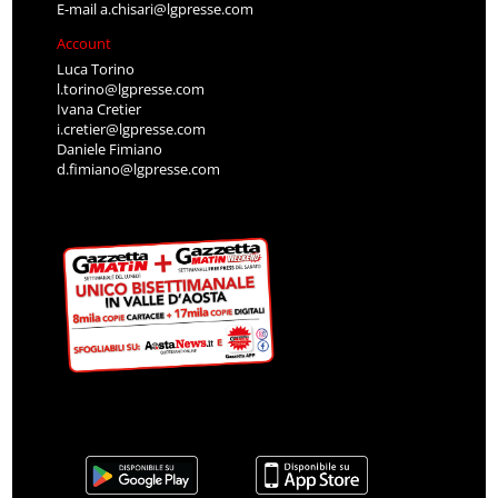
E-mail
a.chisari@lgpresse.com
Account
Luca Torino
l.torino@lgpresse.com
Ivana Cretier
i.cretier@lgpresse.com
Daniele Fimiano
d.fimiano@lgpresse.com