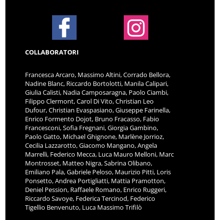
COLLABORATORI
Francesca Arcaro, Massimo Altini, Corrado Bellora,
Nadine Blanc, Riccardo Bortolotti, Manila Calipari,
Giulia Calisti, Nadia Camposaragna, Paolo Ciambi,
Filippo Clermont, Carol Di Vito, Christian Leo
Dufour, Christian Evaspasiano, Giuseppe Farinella,
Enrico Formento Dojot, Bruno Fracasso, Fabio
Francesconi, Sofia Fregnani, Giorgia Gambino,
Paolo Gatto, Michael Ghignone, Marlène Jorrioz,
Cecilia Lazzarotto, Giacomo Mangano, Angela
Marrelli, Federico Mecca, Luca Mauro Melloni, Marc
Montrosset, Matteo Nigra, Sabrina Olibano,
Emiliano Pala, Gabriele Peloso, Maurizio Pitti, Loris
Ponsetto, Andrea Portigliatti, Mattia Pramotton,
Deniel Pession, Raffaele Romano, Enrico Ruggeri,
Riccardo Savoye, Federica Tercinod, Federico
Tigellio Benvenuto, Luca Massimo Trifilò