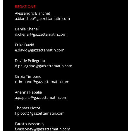
REDAZIONE
Alessandro Bianchet
a.bianchet@gazzettamatin.com
Danila Chenal
d.chenal@gazzettamatin.com
Erika David
e.david@gazzettamatin.com
Davide Pellegrino
d.pellegrino@gazzettamatin.com
Cinzia Timpano
c.timpano@gazzettamatin.com
Arianna Papalia
a.papalia@gazzettamatin.com
Thomas Piccot
t.piccot@gazzettamatin.com
Fausto Vassoney
f.vassoney@gazzettamatin.com