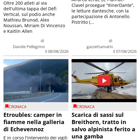
Oltre 200 atleti al via
Clavel prosegue “ItinerDante”,
dell'ultima tappa del Défì
le letture dantesche, con la
Vertical, sul podio anche
partecipazione di Antonello
Mathieu Brunod, Alex
Pistritto (...
Noussan, Miriam Di Vincenzo
e Kaitlin Allen
di
di
Davide Pellegrino
gazzettamatin
il 08/08/2026
il 07/08/2026
CRONACA
CRONACA
Etroubles: camper in
Scarica di sassi sul
fiamme nella galleria
Breithorn, tratto in
di Echevennoz
salvo alpinista ferito a
una gamba
E in corso l'intervento dei vigili