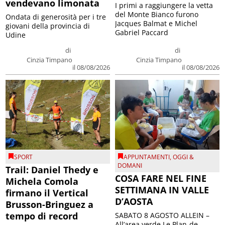
vendevano limonata
I primi a raggiungere la vetta
del Monte Bianco furono
Ondata di generosità per i tre
Jacques Balmat e Michel
giovani della provincia di
Gabriel Paccard
Udine
di
di
Cinzia Timpano
Cinzia Timpano
il 08/08/2026
il 08/08/2026
SPORT
APPUNTAMENTI
,
OGGI &
DOMANI
Trail: Daniel Thedy e
COSA FARE NEL FINE
Michela Comola
SETTIMANA IN VALLE
firmano il Vertical
D’AOSTA
Brusson-Bringuez a
tempo di record
SABATO 8 AGOSTO ALLEIN –
All’area verde Le Plan-de-