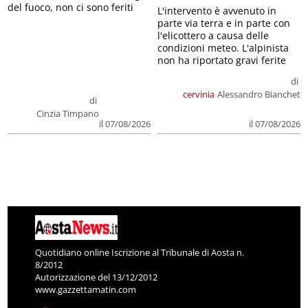
del fuoco, non ci sono feriti
L'intervento è avvenuto in
parte via terra e in parte con
l'elicottero a causa delle
condizioni meteo. L'alpinista
non ha riportato gravi ferite
di
cervinia
Alessandro Bianchet
di
Cinzia Timpano
il 07/08/2026
il 07/08/2026
Quotidiano online Iscrizione al Tribunale di Aosta n.
8/2012
Autorizzazione del 13/12/2012
www.gazzettamatin.com