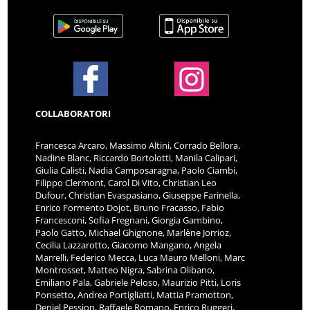
COLLABORATORI
Francesca Arcaro, Massimo Altini, Corrado Bellora,
Nadine Blanc, Riccardo Bortolotti, Manila Calipari,
Giulia Calisti, Nadia Camposaragna, Paolo Ciambi,
Filippo Clermont, Carol Di Vito, Christian Leo
Dufour, Christian Evaspasiano, Giuseppe Farinella,
Enrico Formento Dojot, Bruno Fracasso, Fabio
Francesconi, Sofia Fregnani, Giorgia Gambino,
Paolo Gatto, Michael Ghignone, Marlène Jorrioz,
Cecilia Lazzarotto, Giacomo Mangano, Angela
Marrelli, Federico Mecca, Luca Mauro Melloni, Marc
Montrosset, Matteo Nigra, Sabrina Olibano,
Emiliano Pala, Gabriele Peloso, Maurizio Pitti, Loris
Ponsetto, Andrea Portigliatti, Mattia Pramotton,
Deniel Pession, Raffaele Romano, Enrico Ruggeri,