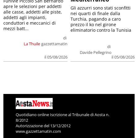
Funivie Piccolo San Bernardo
apre le selezioni per addetti
Gli azzurri sono stati sconfitti
alle casse, addetti alle piste,
nei quarti di finale dalla
addetti agli impianti,
Turchia, pagando a caro
conduttori e meccanici di
prezzo il ko nel girone
mezzi batt...
eliminatorio contro la Tunisia
di
La Thuile
gazzettamatin
di
Davide Pellegrino
il 05/08/2026
il 05/08/2026
Quotidiano online Iscrizione al Tribunale di Aosta n.
8/2012
Autorizzazione del 13/12/2012
www.gazzettamatin.com