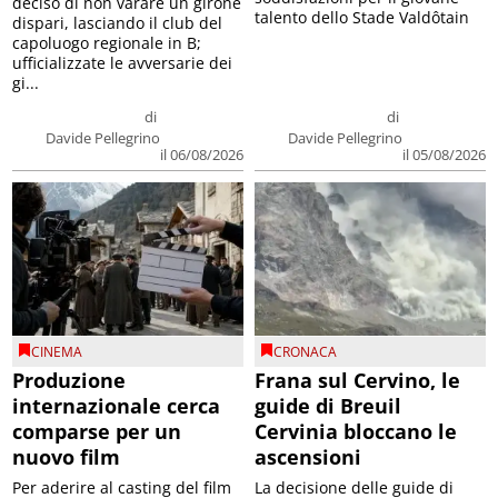
deciso di non varare un girone
talento dello Stade Valdôtain
dispari, lasciando il club del
capoluogo regionale in B;
ufficializzate le avversarie dei
gi...
di
di
Davide Pellegrino
Davide Pellegrino
il 06/08/2026
il 05/08/2026
CINEMA
CRONACA
Produzione
Frana sul Cervino, le
internazionale cerca
guide di Breuil
comparse per un
Cervinia bloccano le
nuovo film
ascensioni
Per aderire al casting del film
La decisione delle guide di