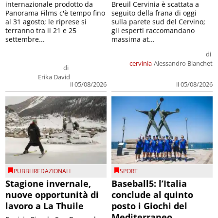
internazionale prodotto da
Breuil Cervinia è scattata a
Panorama Films c'è tempo fino
seguito della frana di oggi
al 31 agosto; le riprese si
sulla parete sud del Cervino;
terranno tra il 21 e 25
gli esperti raccomandano
settembre...
massima at...
di
cervinia
Alessandro Bianchet
di
Erika David
il 05/08/2026
il 05/08/2026
PUBBLIREDAZIONALI
SPORT
Stagione invernale,
Baseball5: l’Italia
nuove opportunità di
conclude al quinto
lavoro a La Thuile
posto i Giochi del
Mediterraneo