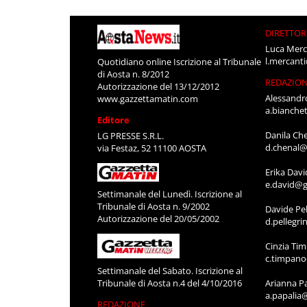
DIRETTOR
Luca Merc
l.mercant
Quotidiano online Iscrizione al Tribunale
di Aosta n. 8/2012
REDAZIO
Autorizzazione del 13/12/2012
Alessandr
www.gazzettamatin.com
a.bianche
Editore
Danila Ch
LG PRESSE S.R.L.
d.chenal@
via Festaz, 52 11100 AOSTA
Erika Davi
e.david@g
Settimanale del Lunedì. Iscrizione al
Tribunale di Aosta n. 9/2002
Davide Pel
Autorizzazione del 20/05/2002
d.pellegr
Cinzia Ti
c.timpan
Settimanale del Sabato. Iscrizione al
Tribunale di Aosta n.4 del 4/10/2016
Arianna P
a.papalia
REDAZIONE