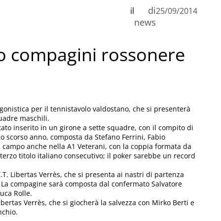
di
il
25/09/2014
news
ro compagini rossonere
gonistica per il tennistavolo valdostano, che si presenterà
uadre maschili.
stato inserito in un girone a sette squadre, con il compito di
lo scorso anno, composta da Stefano Ferrini, Fabio
n campo anche nella A1 Veterani, con la coppia formata da
erzo titolo italiano consecutivo; il poker sarebbe un record
.T. Libertas Verrès, che si presenta ai nastri di partenza
B1. La compagine sarà composta dal confermato Salvatore
uca Rolle.
Libertas Verrès, che si giocherà la salvezza con Mirko Berti e
nchio.