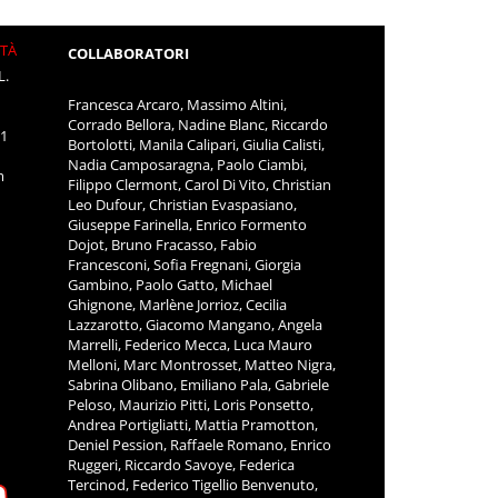
ITÀ
COLLABORATORI
L.
Francesca Arcaro, Massimo Altini,
Corrado Bellora, Nadine Blanc, Riccardo
11
Bortolotti, Manila Calipari, Giulia Calisti,
Nadia Camposaragna, Paolo Ciambi,
m
Filippo Clermont, Carol Di Vito, Christian
Leo Dufour, Christian Evaspasiano,
Giuseppe Farinella, Enrico Formento
Dojot, Bruno Fracasso, Fabio
Francesconi, Sofia Fregnani, Giorgia
Gambino, Paolo Gatto, Michael
Ghignone, Marlène Jorrioz, Cecilia
Lazzarotto, Giacomo Mangano, Angela
Marrelli, Federico Mecca, Luca Mauro
Melloni, Marc Montrosset, Matteo Nigra,
Sabrina Olibano, Emiliano Pala, Gabriele
Peloso, Maurizio Pitti, Loris Ponsetto,
Andrea Portigliatti, Mattia Pramotton,
Deniel Pession, Raffaele Romano, Enrico
Ruggeri, Riccardo Savoye, Federica
Tercinod, Federico Tigellio Benvenuto,