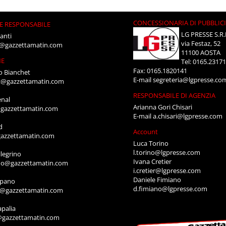
CONCESSIONARIA DI PUBBLIC
E RESPONSABILE
LG PRESSE S.R.
anti
via Festaz, 52
i@gazzettamatin.com
11100 AOSTA
NE
Tel: 0165.2317
Fax: 0165.1820141
o Bianchet
E-mail
segreteria@lgpresse.co
t@gazzettamatin.com
RESPONSABILE DI AGENZIA
enal
Arianna Gori Chisari
gazzettamatin.com
E-mail
a.chisari@lgpresse.com
d
Account
azzettamatin.com
Luca Torino
l.torino@lgpresse.com
legrino
Ivana Cretier
ino@gazzettamatin.com
i.cretier@lgpresse.com
Daniele Fimiano
mpano
d.fimiano@lgpresse.com
o@gazzettamatin.com
apalia
@gazzettamatin.com