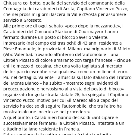
Chiusura col botto, quella del servizio del comandante della
Compagnia dei carabinieri di Aosta, Capitano Vincenzo Puzzo,
che nei prossimi giorni lascerà la Valle d’Aosta per assumere
servizio a Grosseto.
Alle prime ore di oggi, sabato, «poco dopo la mezzanotte», i
Carabinieri del Comando Stazione di Courmayeur hanno
fermato durante un posto di blocco Saverio Valente,
impresario (nel campo dei traslochi) di 43 anni residente a
Pieve Emanuele, in provincia di Milano, ma originario di Mileto
(Vibo Valentia), trovando all’interno dell’automobile – una
Citroën Picasso di colore amaranto con targa francese – cinque
chili e mezzo di cocaina, che una volta tagliata sul mercato
dello spaccio avrebbe reso qualcosa come un milione di euro.
Più nel dettaglio, Valente – all’uscita sul lato italiano del Traforo
del Monte Bianco – ha subito «mostrato segni evidenti di
preoccupazione e nervosismo alla vista del posto di blocco»
organizzato lungo la strada statale 26, ha spiegato il Capitano
Vincenzo Puzzo, motivo per cui «il Maresciallo a capo del
servizio ha deciso di seguire l’automobile, che tra l’altro ha
mostrato alcune incertezze nel procedere».
A quel punto, i Carabinieri hanno deciso di «anticipare e
successivamente fermare» la Citroën Picasso, intestata a un
cittadino italiano residente in Francia.
Fatto scendere dalla vettura, questa è stata trasferita