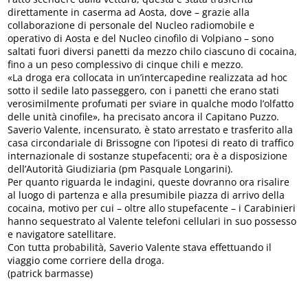
direttamente in caserma ad Aosta, dove – grazie alla
collaborazione di personale del Nucleo radiomobile e
operativo di Aosta e del Nucleo cinofilo di Volpiano – sono
saltati fuori diversi panetti da mezzo chilo ciascuno di cocaina,
fino a un peso complessivo di cinque chili e mezzo.
«La droga era collocata in un’intercapedine realizzata ad hoc
sotto il sedile lato passeggero, con i panetti che erano stati
verosimilmente profumati per sviare in qualche modo l’olfatto
delle unità cinofile», ha precisato ancora il Capitano Puzzo.
Saverio Valente, incensurato, è stato arrestato e trasferito alla
casa circondariale di Brissogne con l’ipotesi di reato di traffico
internazionale di sostanze stupefacenti; ora è a disposizione
dell’Autorità Giudiziaria (pm Pasquale Longarini).
Per quanto riguarda le indagini, queste dovranno ora risalire
al luogo di partenza e alla presumibile piazza di arrivo della
cocaina, motivo per cui – oltre allo stupefacente – i Carabinieri
hanno sequestrato al Valente telefoni cellulari in suo possesso
e navigatore satellitare.
Con tutta probabilità, Saverio Valente stava effettuando il
viaggio come corriere della droga.
(patrick barmasse)