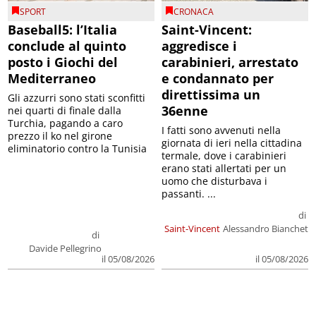
SPORT
CRONACA
Baseball5: l’Italia
Saint-Vincent:
conclude al quinto
aggredisce i
posto i Giochi del
carabinieri, arrestato
Mediterraneo
e condannato per
direttissima un
Gli azzurri sono stati sconfitti
36enne
nei quarti di finale dalla
Turchia, pagando a caro
I fatti sono avvenuti nella
prezzo il ko nel girone
giornata di ieri nella cittadina
eliminatorio contro la Tunisia
termale, dove i carabinieri
erano stati allertati per un
uomo che disturbava i
passanti. ...
di
Saint-Vincent
Alessandro Bianchet
di
Davide Pellegrino
il 05/08/2026
il 05/08/2026