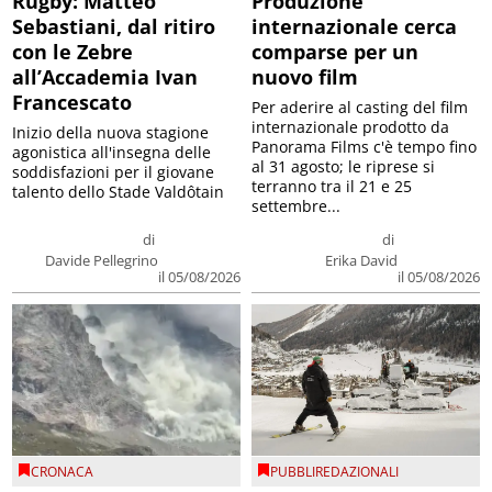
Rugby: Matteo
Produzione
Sebastiani, dal ritiro
internazionale cerca
con le Zebre
comparse per un
all’Accademia Ivan
nuovo film
Francescato
Per aderire al casting del film
internazionale prodotto da
Inizio della nuova stagione
Panorama Films c'è tempo fino
agonistica all'insegna delle
al 31 agosto; le riprese si
soddisfazioni per il giovane
terranno tra il 21 e 25
talento dello Stade Valdôtain
settembre...
di
di
Davide Pellegrino
Erika David
il 05/08/2026
il 05/08/2026
CRONACA
PUBBLIREDAZIONALI