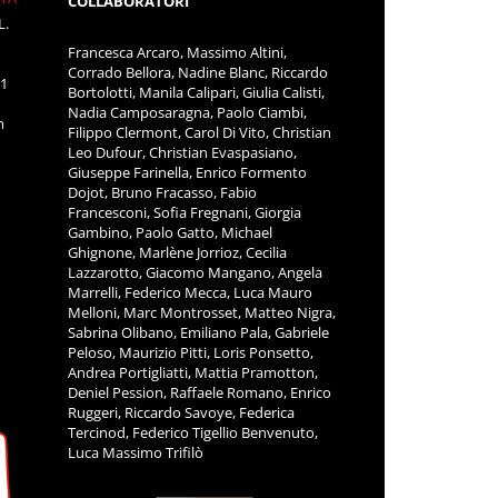
COLLABORATORI
L.
Francesca Arcaro, Massimo Altini,
Corrado Bellora, Nadine Blanc, Riccardo
11
Bortolotti, Manila Calipari, Giulia Calisti,
Nadia Camposaragna, Paolo Ciambi,
m
Filippo Clermont, Carol Di Vito, Christian
Leo Dufour, Christian Evaspasiano,
Giuseppe Farinella, Enrico Formento
Dojot, Bruno Fracasso, Fabio
Francesconi, Sofia Fregnani, Giorgia
Gambino, Paolo Gatto, Michael
Ghignone, Marlène Jorrioz, Cecilia
Lazzarotto, Giacomo Mangano, Angela
Marrelli, Federico Mecca, Luca Mauro
Melloni, Marc Montrosset, Matteo Nigra,
Sabrina Olibano, Emiliano Pala, Gabriele
Peloso, Maurizio Pitti, Loris Ponsetto,
Andrea Portigliatti, Mattia Pramotton,
Deniel Pession, Raffaele Romano, Enrico
Ruggeri, Riccardo Savoye, Federica
Tercinod, Federico Tigellio Benvenuto,
Luca Massimo Trifilò