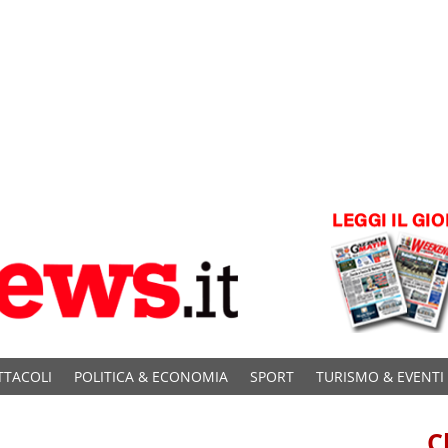
TTACOLI
POLITICA & ECONOMIA
SPORT
TURISMO & EVENTI
C