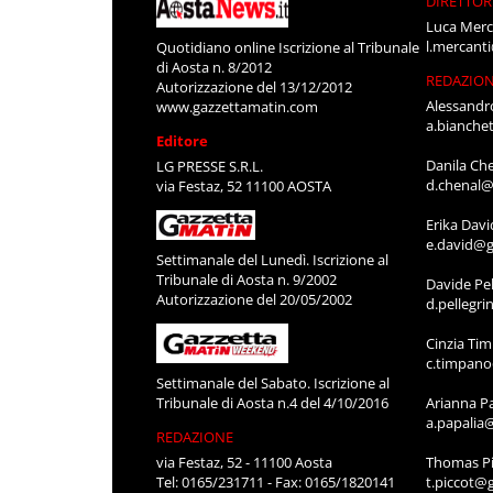
DIRETTOR
Luca Merc
l.mercant
Quotidiano online Iscrizione al Tribunale
di Aosta n. 8/2012
REDAZIO
Autorizzazione del 13/12/2012
Alessandr
www.gazzettamatin.com
a.bianche
Editore
Danila Ch
LG PRESSE S.R.L.
d.chenal@
via Festaz, 52 11100 AOSTA
Erika Davi
e.david@g
Settimanale del Lunedì. Iscrizione al
Tribunale di Aosta n. 9/2002
Davide Pel
Autorizzazione del 20/05/2002
d.pellegr
Cinzia Ti
c.timpan
Settimanale del Sabato. Iscrizione al
Tribunale di Aosta n.4 del 4/10/2016
Arianna P
a.papalia
REDAZIONE
via Festaz, 52 - 11100 Aosta
Thomas Pi
Tel: 0165/231711 - Fax: 0165/1820141
t.piccot@