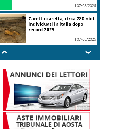
il 07/08/2026
Mondiali Wakeboard: primo
oro è azzurro, Noa Gualtieri
campione Under 14
il 07/08/2026
❮
❯