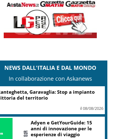
NEWS DALL'ITALIA E DAL MONDO
In collaborazione con Askanews
Turismo, Osservatorio
Telepass: +20% di interesse
per i viaggi in auto
il 07/08/2026
ic, Liguria: 5,8 mln da piano Grandi
rogetti Beni Culturali