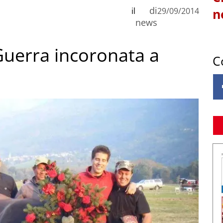
di
il
29/09/2014
n
news
 Guerra incoronata a
C