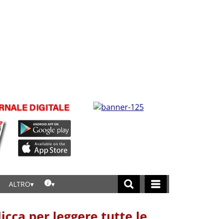
ALTRO
licca per leggere tutte le