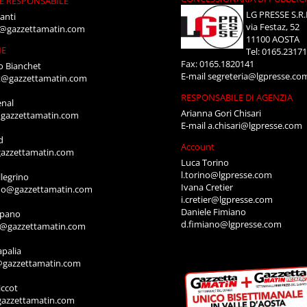
E RESPONSABILE
LG PRESSE S.R.
anti
via Festaz, 52
i@gazzettamatin.com
11100 AOSTA
NE
Tel: 0165.2317
Fax: 0165.1820141
o Bianchet
E-mail
segreteria@lgpresse.co
t@gazzettamatin.com
RESPONSABILE DI AGENZIA
enal
Arianna Gori Chisari
gazzettamatin.com
E-mail
a.chisari@lgpresse.com
d
Account
azzettamatin.com
Luca Torino
l.torino@lgpresse.com
legrino
Ivana Cretier
ino@gazzettamatin.com
i.cretier@lgpresse.com
Daniele Fimiano
mpano
d.fimiano@lgpresse.com
o@gazzettamatin.com
apalia
@gazzettamatin.com
ccot
gazzettamatin.com