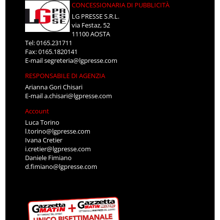
CONCESSIONARIA DI PUBBLICITÀ
LG PRESSE S.R.L.
via Festaz, 52
11100 AOSTA
Tel: 0165.231711
Fax: 0165.1820141
E-mail
segreteria@lgpresse.com
RESPONSABILE DI AGENZIA
Arianna Gori Chisari
E-mail
a.chisari@lgpresse.com
Account
Luca Torino
l.torino@lgpresse.com
Ivana Cretier
i.cretier@lgpresse.com
Daniele Fimiano
d.fimiano@lgpresse.com