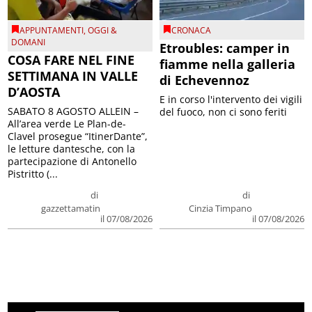
APPUNTAMENTI
,
OGGI &
CRONACA
DOMANI
Etroubles: camper in
COSA FARE NEL FINE
fiamme nella galleria
SETTIMANA IN VALLE
di Echevennoz
D’AOSTA
E in corso l'intervento dei vigili
SABATO 8 AGOSTO ALLEIN –
del fuoco, non ci sono feriti
All’area verde Le Plan-de-
Clavel prosegue “ItinerDante”,
le letture dantesche, con la
partecipazione di Antonello
Pistritto (...
di
di
gazzettamatin
Cinzia Timpano
il 07/08/2026
il 07/08/2026