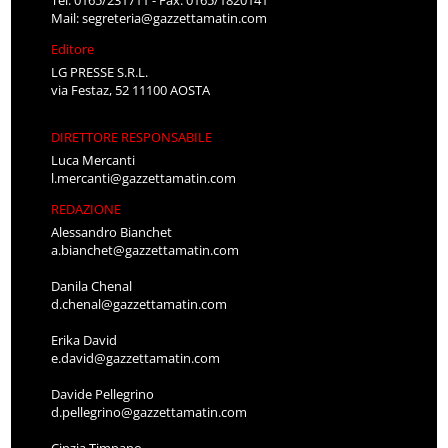
Mail:
segreteria@gazzettamatin.com
Editore
LG PRESSE S.R.L.
via Festaz, 52 11100 AOSTA
DIRETTORE RESPONSABILE
Luca Mercanti
l.mercanti@gazzettamatin.com
REDAZIONE
Alessandro Bianchet
a.bianchet@gazzettamatin.com
Danila Chenal
d.chenal@gazzettamatin.com
Erika David
e.david@gazzettamatin.com
Davide Pellegrino
d.pellegrino@gazzettamatin.com
Cinzia Timpano