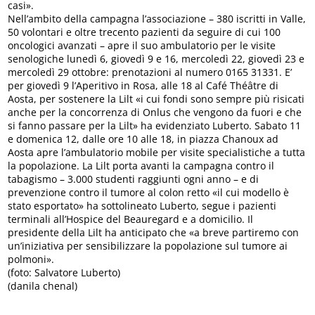
casi».
Nell’ambito della campagna l’associazione – 380 iscritti in Valle,
50 volontari e oltre trecento pazienti da seguire di cui 100
oncologici avanzati – apre il suo ambulatorio per le visite
senologiche lunedì 6, giovedì 9 e 16, mercoledì 22, giovedì 23 e
mercoledì 29 ottobre: prenotazioni al numero 0165 31331. E’
per giovedì 9 l’Aperitivo in Rosa, alle 18 al Café Théâtre di
Aosta, per sostenere la Lilt «i cui fondi sono sempre più risicati
anche per la concorrenza di Onlus che vengono da fuori e che
si fanno passare per la Lilt» ha evidenziato Luberto. Sabato 11
e domenica 12, dalle ore 10 alle 18, in piazza Chanoux ad
Aosta apre l’ambulatorio mobile per visite specialistiche a tutta
la popolazione. La Lilt porta avanti la campagna contro il
tabagismo – 3.000 studenti raggiunti ogni anno – e di
prevenzione contro il tumore al colon retto «il cui modello è
stato esportato» ha sottolineato Luberto, segue i pazienti
terminali all’Hospice del Beauregard e a domicilio. Il
presidente della Lilt ha anticipato che «a breve partiremo con
un’iniziativa per sensibilizzare la popolazione sul tumore ai
polmoni».
(foto: Salvatore Luberto)
(danila chenal)