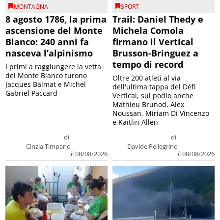
MONTAGNA
SPORT
8 agosto 1786, la prima
Trail: Daniel Thedy e
ascensione del Monte
Michela Comola
Bianco: 240 anni fa
firmano il Vertical
nasceva l’alpinismo
Brusson-Bringuez a
tempo di record
I primi a raggiungere la vetta
del Monte Bianco furono
Oltre 200 atleti al via
Jacques Balmat e Michel
dell'ultima tappa del Défì
Gabriel Paccard
Vertical, sul podio anche
Mathieu Brunod, Alex
Noussan, Miriam Di Vincenzo
e Kaitlin Allen
di
di
Cinzia Timpano
Davide Pellegrino
il 08/08/2026
il 08/08/2026