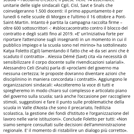
unitarie delle sigle sindacali Cgil, Cisl, Savt e Snals che
coinvolgeranno 1.500 docenti: il primo appuntamento è per
lunedì 6 nelle scuole di Morgex e l’ultimo il 16 ottobre a Pont-
Saint-Martin. Intanto è partita la campagna raccolta firme –
oltre 600 sottoscrittori -: #sbloccacontratto contro il blocco del
contratto e degli scatti fino al 2019. «E’ un’iniziativa forte per
riportare l’attenzione sugli insegnanti in un momento in cui il
pubblico impiego e la scuola sono nel mirino» ha sottolineato
Katya Foletto (Cgil) lamentando il fatto che «è da sei anni che è
scaduto il contratto» . Alessia Démé (Savt) cita «la necessità di
sensibilizzare il corpo docente sulle rivendicazioni salariali».
Alessandro Celi (Snals) parla di «proclami del governo ma
nessuna certezza; le proposte dovranno diventare azioni che
disciplinino in maniera concordata i contratti». Aggiungono le
organizzazioni sindacali: «Ascolteremo la voce di tutti e
spiegheremo in modo chiaro sul complesso e articolato piano
del governo sulla scuola; sarà anche l’occasione per raccogliere
stimoli, suggestioni e fare il punto sulle problematiche della
scuola in Valle d’Aosta che sono il precariato, l’edilizia
scolastica, la gestione dei fondi d’Istituto e l’organizzazione del
lavoro nelle varie istituzioni». Conclude Foletto per tutti: «Non
siamo sempre consultati sulle decisioni dell’amministrazione
regionale. E’ il momento di ristabilire un dialogo più corretto».