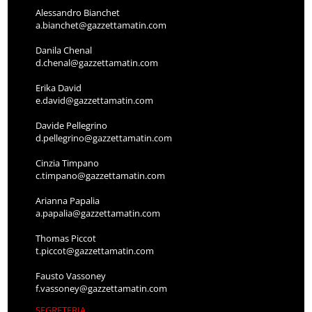
Alessandro Bianchet
a.bianchet@gazzettamatin.com
Danila Chenal
d.chenal@gazzettamatin.com
Erika David
e.david@gazzettamatin.com
Davide Pellegrino
d.pellegrino@gazzettamatin.com
Cinzia Timpano
c.timpano@gazzettamatin.com
Arianna Papalia
a.papalia@gazzettamatin.com
Thomas Piccot
t.piccot@gazzettamatin.com
Fausto Vassoney
f.vassoney@gazzettamatin.com
SEGRETERIA