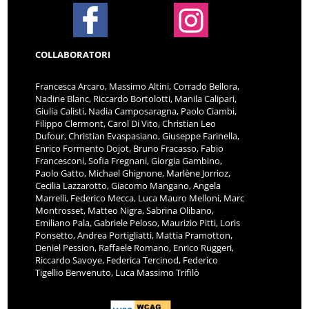
COLLABORATORI
Francesca Arcaro, Massimo Altini, Corrado Bellora,
Nadine Blanc, Riccardo Bortolotti, Manila Calipari,
Giulia Calisti, Nadia Camposaragna, Paolo Ciambi,
Filippo Clermont, Carol Di Vito, Christian Leo
Dufour, Christian Evaspasiano, Giuseppe Farinella,
Enrico Formento Dojot, Bruno Fracasso, Fabio
Francesconi, Sofia Fregnani, Giorgia Gambino,
Paolo Gatto, Michael Ghignone, Marlène Jorrioz,
Cecilia Lazzarotto, Giacomo Mangano, Angela
Marrelli, Federico Mecca, Luca Mauro Melloni, Marc
Montrosset, Matteo Nigra, Sabrina Olibano,
Emiliano Pala, Gabriele Peloso, Maurizio Pitti, Loris
Ponsetto, Andrea Portigliatti, Mattia Pramotton,
Deniel Pession, Raffaele Romano, Enrico Ruggeri,
Riccardo Savoye, Federica Tercinod, Federico
Tigellio Benvenuto, Luca Massimo Trifilò