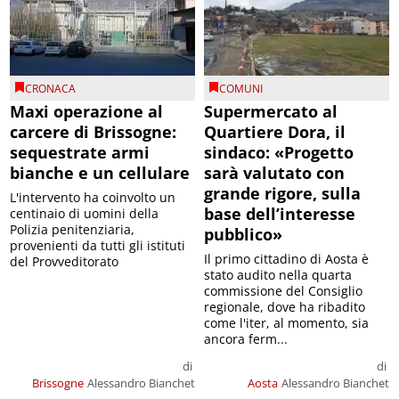
CRONACA
COMUNI
Maxi operazione al
Supermercato al
carcere di Brissogne:
Quartiere Dora, il
sequestrate armi
sindaco: «Progetto
bianche e un cellulare
sarà valutato con
grande rigore, sulla
L'intervento ha coinvolto un
base dell’interesse
centinaio di uomini della
Polizia penitenziaria,
pubblico»
provenienti da tutti gli istituti
Il primo cittadino di Aosta è
del Provveditorato
stato audito nella quarta
commissione del Consiglio
regionale, dove ha ribadito
come l'iter, al momento, sia
ancora ferm...
di
di
Brissogne
Alessandro Bianchet
Aosta
Alessandro Bianchet