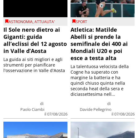
ASTRONOMIA
,
ATTUALITA'
SPORT
Il Sole nero dietro ai
Atletica: Matilde
Giganti: guida
Abelli si prende la
all’eclissi del 12 agosto
semifinale dei 400 ai
in Valle d’Aosta
Mondiali U20 e poi
esce a testa alta
La guida ai siti migliori e agli
strumenti per pianificare
La talentuosa velocista della
l'osservazione in Valle d'Aosta
Cogne ha superato con
margine la batteria e ha
quindi chiuso quinta nella
seconda heat della sera e
diciassettesima nell...
di
di
Paolo Ciambi
Davide Pellegrino
il 07/08/2026
il 07/08/2026