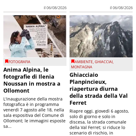
il 06/08/2026
il 06/08/2026
FOTOGRAFIA
AMBIENTE
,
GHIACCIAI
,
MONTAGNA
Anima Alpina, le
Ghiacciaio
fotografie di Ilenia
Planpincieux,
Noussan in mostra a
riapertura diurna
Ollomont
della strada della Val
L'inaugurazione della mostra
Ferret
fotografica è in programma
venerdì 7 agosto alle 18, nella
Riapre oggi, giovedì 6 agosto,
sala espositiva del Comune di
solo di giorno e solo in
Ollomont; le immagini esposte
discesa, la strada comunale
sa...
della Val Ferret; si riduce lo
scenario di rischio, in