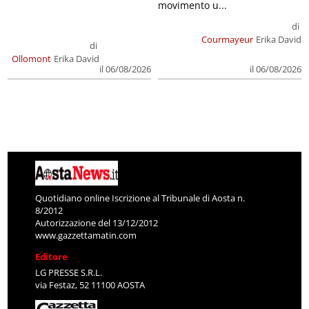
movimento u...
di
Courmayeur
Erika David
di
Ollomont
Erika David
il 06/08/2026
il 06/08/2026
Quotidiano online Iscrizione al Tribunale di Aosta n.
8/2012
Autorizzazione del 13/12/2012
www.gazzettamatin.com
Editore
LG PRESSE S.R.L.
via Festaz, 52 11100 AOSTA