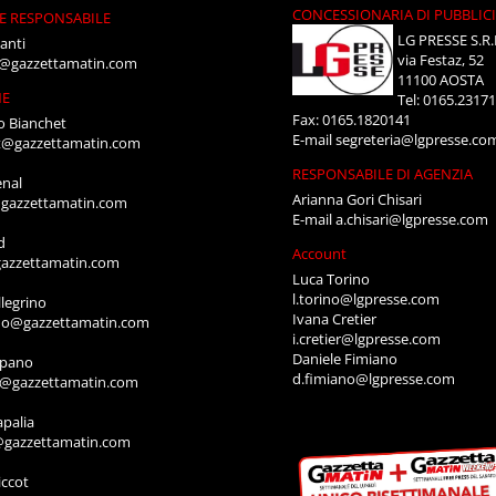
CONCESSIONARIA DI PUBBLIC
E RESPONSABILE
LG PRESSE S.R.
anti
via Festaz, 52
i@gazzettamatin.com
11100 AOSTA
NE
Tel: 0165.2317
Fax: 0165.1820141
o Bianchet
E-mail
segreteria@lgpresse.co
t@gazzettamatin.com
RESPONSABILE DI AGENZIA
enal
Arianna Gori Chisari
gazzettamatin.com
E-mail
a.chisari@lgpresse.com
d
Account
azzettamatin.com
Luca Torino
l.torino@lgpresse.com
legrino
Ivana Cretier
ino@gazzettamatin.com
i.cretier@lgpresse.com
Daniele Fimiano
mpano
d.fimiano@lgpresse.com
o@gazzettamatin.com
apalia
@gazzettamatin.com
ccot