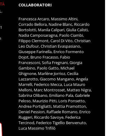
ITÀ
COLLABORATORI
L.
Francesca Arcaro, Massimo Altini,
Corrado Bellora, Nadine Blanc, Riccardo
11
Bortolotti, Manila Calipari, Giulia Calisti,
Nadia Camposaragna, Paolo Ciambi,
m
Filippo Clermont, Carol Di Vito, Christian
Leo Dufour, Christian Evaspasiano,
Giuseppe Farinella, Enrico Formento
Dojot, Bruno Fracasso, Fabio
Francesconi, Sofia Fregnani, Giorgia
Gambino, Paolo Gatto, Michael
Ghignone, Marlène Jorrioz, Cecilia
Lazzarotto, Giacomo Mangano, Angela
Marrelli, Federico Mecca, Luca Mauro
Melloni, Marc Montrosset, Matteo Nigra,
Sabrina Olibano, Emiliano Pala, Gabriele
Peloso, Maurizio Pitti, Loris Ponsetto,
Andrea Portigliatti, Mattia Pramotton,
Deniel Pession, Raffaele Romano, Enrico
Ruggeri, Riccardo Savoye, Federica
Tercinod, Federico Tigellio Benvenuto,
Luca Massimo Trifilò