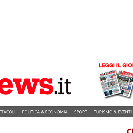
TTACOLI
POLITICA & ECONOMIA
SPORT
TURISMO & EVENTI
C