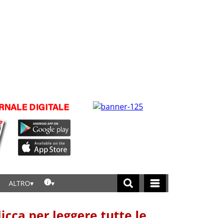
ALTRO
licca per leggere tutte le