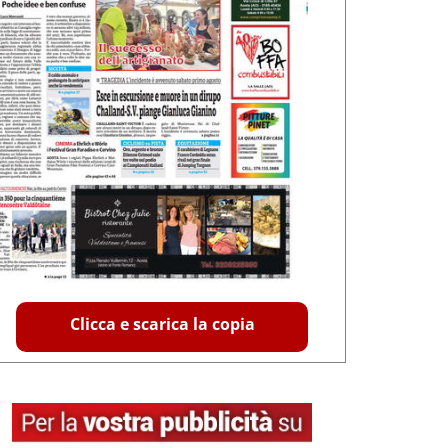
Clicca e scarica la copia