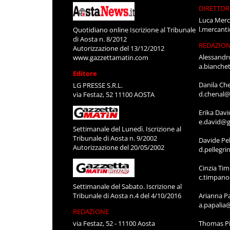
DIRETTOR
Luca Merc
l.mercant
Quotidiano online Iscrizione al Tribunale
di Aosta n. 8/2012
REDAZIO
Autorizzazione del 13/12/2012
Alessandr
www.gazzettamatin.com
a.bianche
Editore
Danila Ch
LG PRESSE S.R.L.
d.chenal@
via Festaz, 52 11100 AOSTA
Erika Davi
e.david@g
Settimanale del Lunedì. Iscrizione al
Tribunale di Aosta n. 9/2002
Davide Pel
Autorizzazione del 20/05/2002
d.pellegr
Cinzia Ti
c.timpan
Settimanale del Sabato. Iscrizione al
Tribunale di Aosta n.4 del 4/10/2016
Arianna P
a.papalia
REDAZIONE
via Festaz, 52 - 11100 Aosta
Thomas Pi