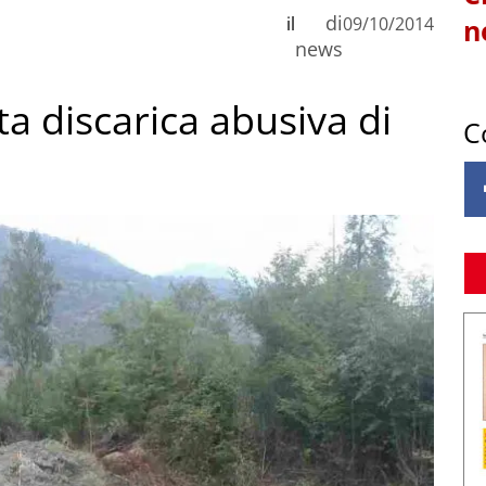
di
il
09/10/2014
n
news
a discarica abusiva di
C