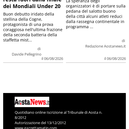
La speranza degli
dei Mondiali Under 20
organizzatori è di portare sulla
pedana del salotto buono
Buon debutto iridato della
della città alcuni atleti reduci
stellina della Cogne,
dalla rassegna continentale in
protagonista di una prova
programma ...
coraggiosa nell'ultima frazione
della seconda batteria della
staffetta mist...
di
Redazione Aostanews.it
di
Davide Pellegrino
il 06/08/2026
il 06/08/2026
Quotidiano online Iscrizione al Tribunale di Aosta n.
8/2012
Autorizzazione del 13/12/2012
www.gazzettamatin.com