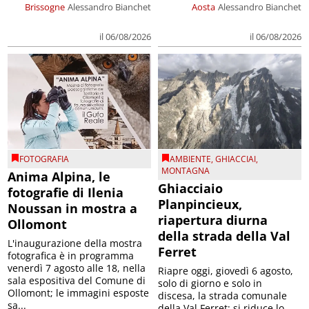
Brissogne
Alessandro Bianchet
Aosta
Alessandro Bianchet
il 06/08/2026
il 06/08/2026
FOTOGRAFIA
AMBIENTE
,
GHIACCIAI
,
MONTAGNA
Anima Alpina, le
Ghiacciaio
fotografie di Ilenia
Planpincieux,
Noussan in mostra a
riapertura diurna
Ollomont
della strada della Val
L'inaugurazione della mostra
Ferret
fotografica è in programma
venerdì 7 agosto alle 18, nella
Riapre oggi, giovedì 6 agosto,
sala espositiva del Comune di
solo di giorno e solo in
Ollomont; le immagini esposte
discesa, la strada comunale
sa...
della Val Ferret; si riduce lo