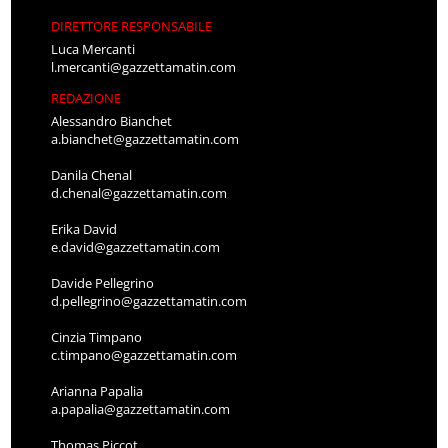
DIRETTORE RESPONSABILE
Luca Mercanti
l.mercanti@gazzettamatin.com
REDAZIONE
Alessandro Bianchet
a.bianchet@gazzettamatin.com
Danila Chenal
d.chenal@gazzettamatin.com
Erika David
e.david@gazzettamatin.com
Davide Pellegrino
d.pellegrino@gazzettamatin.com
Cinzia Timpano
c.timpano@gazzettamatin.com
Arianna Papalia
a.papalia@gazzettamatin.com
Thomas Piccot