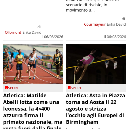
scenario di rischio, in
movimento u...
di
Courmayeur
Erika David
di
Ollomont
Erika David
il 06/08/2026
il 06/08/2026
SPORT
SPORT
Atletica: Matilde
Atletica: Asta in Piazza
Abelli lotta come una
torna ad Aosta il 22
leonessa, la 4×400
agosto e strizza
azzurra firma il
l’occhio agli Europei di
primato nazionale, ma
Birmingham
resta fuori dalla finale