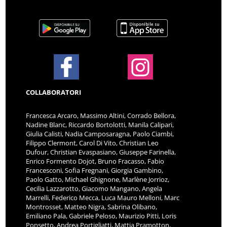
COLLABORATORI
Francesca Arcaro, Massimo Altini, Corrado Bellora,
Nadine Blanc, Riccardo Bortolotti, Manila Calipari,
Giulia Calisti, Nadia Camposaragna, Paolo Ciambi,
Filippo Clermont, Carol Di Vito, Christian Leo
Dufour, Christian Evaspasiano, Giuseppe Farinella,
Enrico Formento Dojot, Bruno Fracasso, Fabio
Francesconi, Sofia Fregnani, Giorgia Gambino,
Paolo Gatto, Michael Ghignone, Marlène Jorrioz,
Cecilia Lazzarotto, Giacomo Mangano, Angela
Marrelli, Federico Mecca, Luca Mauro Melloni, Marc
Montrosset, Matteo Nigra, Sabrina Olibano,
Emiliano Pala, Gabriele Peloso, Maurizio Pitti, Loris
Ponsetto, Andrea Portigliatti, Mattia Pramotton,