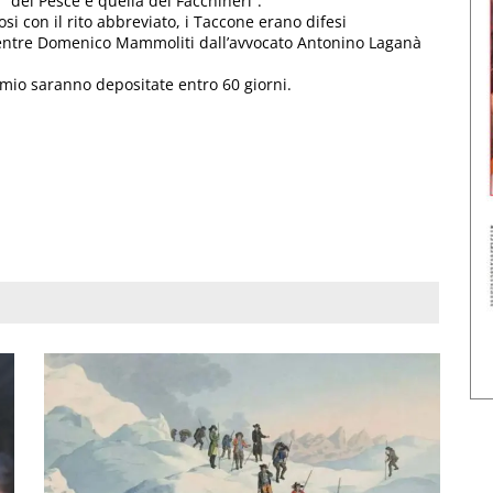
 “dei Pesce e quella dei Facchineri”.
si con il rito abbreviato, i Taccone erano difesi
 mentre Domenico Mammoliti dall’avvocato Antonino Laganà
emio saranno depositate entro 60 giorni.