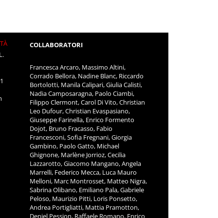
ITÀ
COLLABORATORI
L.
Francesca Arcaro, Massimo Altini,
Corrado Bellora, Nadine Blanc, Riccardo
11
Bortolotti, Manila Calipari, Giulia Calisti,
Nadia Camposaragna, Paolo Ciambi,
m
Filippo Clermont, Carol Di Vito, Christian
Leo Dufour, Christian Evaspasiano,
Giuseppe Farinella, Enrico Formento
Dojot, Bruno Fracasso, Fabio
Francesconi, Sofia Fregnani, Giorgia
Gambino, Paolo Gatto, Michael
Ghignone, Marlène Jorrioz, Cecilia
Lazzarotto, Giacomo Mangano, Angela
Marrelli, Federico Mecca, Luca Mauro
Melloni, Marc Montrosset, Matteo Nigra,
Sabrina Olibano, Emiliano Pala, Gabriele
Peloso, Maurizio Pitti, Loris Ponsetto,
Andrea Portigliatti, Mattia Pramotton,
Deniel Pession, Raffaele Romano, Enrico