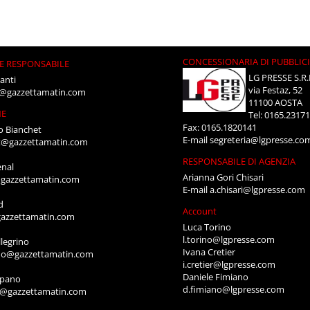
CONCESSIONARIA DI PUBBLIC
E RESPONSABILE
LG PRESSE S.R.
anti
via Festaz, 52
i@gazzettamatin.com
11100 AOSTA
NE
Tel: 0165.2317
Fax: 0165.1820141
o Bianchet
E-mail
segreteria@lgpresse.co
t@gazzettamatin.com
RESPONSABILE DI AGENZIA
enal
Arianna Gori Chisari
gazzettamatin.com
E-mail
a.chisari@lgpresse.com
d
Account
azzettamatin.com
Luca Torino
l.torino@lgpresse.com
legrino
Ivana Cretier
ino@gazzettamatin.com
i.cretier@lgpresse.com
Daniele Fimiano
mpano
d.fimiano@lgpresse.com
o@gazzettamatin.com