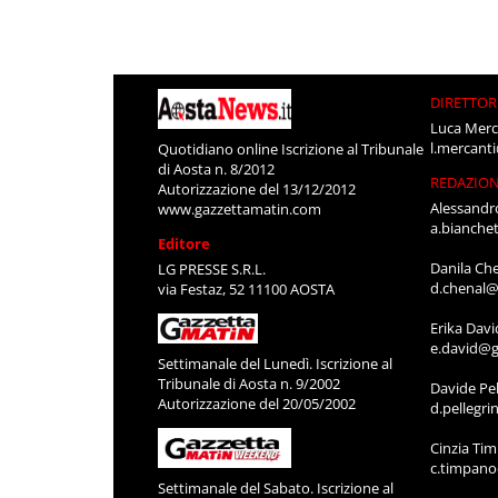
DIRETTOR
Luca Merc
l.mercant
Quotidiano online Iscrizione al Tribunale
di Aosta n. 8/2012
REDAZIO
Autorizzazione del 13/12/2012
Alessandr
www.gazzettamatin.com
a.bianche
Editore
Danila Ch
LG PRESSE S.R.L.
d.chenal@
via Festaz, 52 11100 AOSTA
Erika Davi
e.david@g
Settimanale del Lunedì. Iscrizione al
Tribunale di Aosta n. 9/2002
Davide Pel
Autorizzazione del 20/05/2002
d.pellegr
Cinzia Ti
c.timpan
Settimanale del Sabato. Iscrizione al