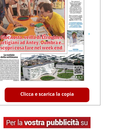
Clicca e scarica la copia