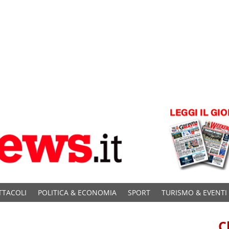
TTACOLI
POLITICA & ECONOMIA
SPORT
TURISMO & EVENTI
C