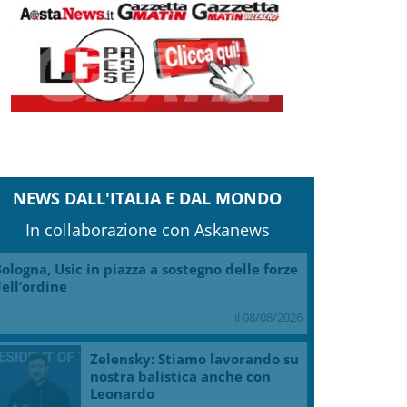
NEWS DALL'ITALIA E DAL MONDO
In collaborazione con Askanews
ologna, Usic in piazza a sostegno delle forze
ell’ordine
il 08/08/2026
Zelensky: Stiamo lavorando su
nostra balistica anche con
Leonardo