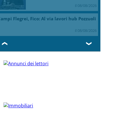
il 08/08/2026
ampi Flegrei, Fico: Al via lavori hub Pozzuoli
il 08/08/2026
❮
❯