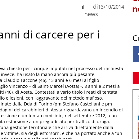
di
il
13/10/2014
n
news
nni di carcere per i
C
eva chiesto per i cinque imputati nel processo dell’inchiesta
o, invece, ha usato la mano ancora più pesante,
a Claudio Taccone (46), 13 anni e 6 mesi al figlio
figlio Vincenzo – di Saint-Marcel (Aosta) -, 8 anni e 2 mesi a
0), di Aosta. Contestati a vario titolo i reati di tentata
o e lesioni, con l’aggravante del metodo mafioso.
rdinate dalla Dda di Torino (pm Stefano Castellani e pm
indagini dei carabinieri di Aosta riguardavano un incendio di
ggressione e un tentato omicidio, nel settembre 2012, a un
ata estorsione a un pregiudicato per traffico di droga.
“una gestione territoriale che arriva direttamente dalla
le vittime, sia degli estorsori”, e che ha portato anche a “un