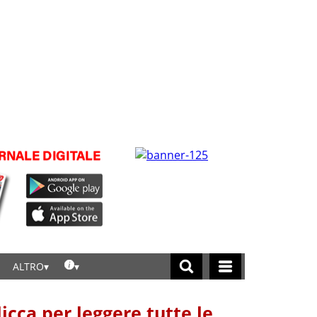
ALTRO
licca per leggere tutte le