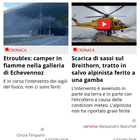
CRONACA
CRONACA
Etroubles: camper in
Scarica di sassi sul
fiamme nella galleria
Breithorn, tratto in
di Echevennoz
salvo alpinista ferito a
una gamba
E in corso l'intervento dei vigili
del fuoco, non ci sono feriti
L'intervento è avvenuto in
parte via terra e in parte con
l'elicottero a causa delle
condizioni meteo. L'alpinista
non ha riportato gravi ferite
di
cervinia
Alessandro Bianchet
di
Cinzia Timpano
il 07/08/2026
il 07/08/2026