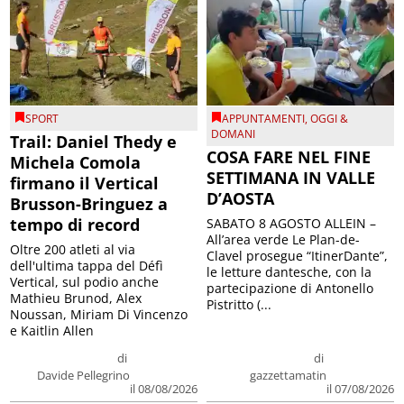
SPORT
APPUNTAMENTI
,
OGGI &
DOMANI
Trail: Daniel Thedy e
COSA FARE NEL FINE
Michela Comola
SETTIMANA IN VALLE
firmano il Vertical
D’AOSTA
Brusson-Bringuez a
tempo di record
SABATO 8 AGOSTO ALLEIN –
All’area verde Le Plan-de-
Oltre 200 atleti al via
Clavel prosegue “ItinerDante”,
dell'ultima tappa del Défì
le letture dantesche, con la
Vertical, sul podio anche
partecipazione di Antonello
Mathieu Brunod, Alex
Pistritto (...
Noussan, Miriam Di Vincenzo
e Kaitlin Allen
di
di
Davide Pellegrino
gazzettamatin
il 08/08/2026
il 07/08/2026