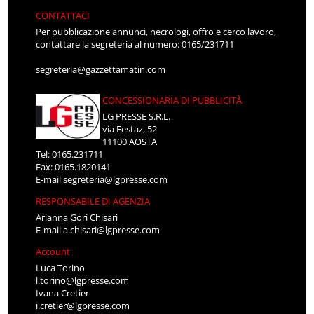
CONTATTACI
Per pubblicazione annunci, necrologi, offro e cerco lavoro,
contattare la segreteria al numero: 0165/231711
segreteria@gazzettamatin.com
CONCESSIONARIA DI PUBBLICITÀ
LG PRESSE S.R.L.
via Festaz, 52
11100 AOSTA
Tel: 0165.231711
Fax: 0165.1820141
E-mail
segreteria@lgpresse.com
RESPONSABILE DI AGENZIA
Arianna Gori Chisari
E-mail
a.chisari@lgpresse.com
Account
Luca Torino
l.torino@lgpresse.com
Ivana Cretier
i.cretier@lgpresse.com