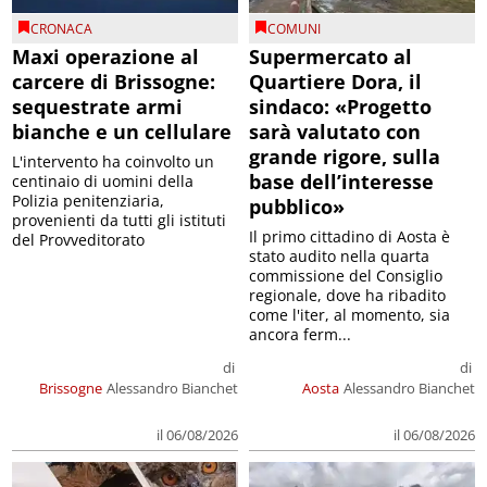
CRONACA
COMUNI
Maxi operazione al
Supermercato al
carcere di Brissogne:
Quartiere Dora, il
sequestrate armi
sindaco: «Progetto
bianche e un cellulare
sarà valutato con
grande rigore, sulla
L'intervento ha coinvolto un
base dell’interesse
centinaio di uomini della
Polizia penitenziaria,
pubblico»
provenienti da tutti gli istituti
Il primo cittadino di Aosta è
del Provveditorato
stato audito nella quarta
commissione del Consiglio
regionale, dove ha ribadito
come l'iter, al momento, sia
ancora ferm...
di
di
Brissogne
Alessandro Bianchet
Aosta
Alessandro Bianchet
il 06/08/2026
il 06/08/2026