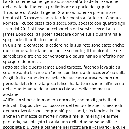
La storia, emersa nel gennaio scorso all’atto della fissazione
della data dell’udienza preliminare da parte del gup del
Tribunale di Aosta, Eugenio Gramola, udienza preliminare
tenutasi il 5 marzo scorso, fa riferimento al fatto che Gianluca
Porreca – cuoco pizzaiolo disoccupato, sposato con quattro figli
– sin dal 2011 si finse un colonnello dei servizi segreti alla
James Bond così da poter adescare donne sulla quarantina e
spogliarle di tutti i loro beni.
In un simile contesto, a cadere nella sua rete sono state anche
due donne valdostane, anche se secondo gli inquirenti ce ne
sarebbero altre che per vergogna o paura hanno preferito non
sporgere denuncia.
Fatto sta che questo James Bond tarocco, facendo leva sia sul
suo presunto fascino da ‘uomo con licenza di uccidere’ sia sulla
fragilità di alcune donne sole che stavano attraversando un
periodo della loro vita poco felice, ha fatto irruzione all’interno
della quotidianità della parrucchiera e della commessa
aostane.
«All’inizio si pose in maniera normale, con modi garbati ed
educati. Dopodiché, col passare del tempo, le sue richieste di
denaro diventarono sempre più pressanti, sfociando alla fine
anche in minacce di morte rivolte a me, ai miei figli e ai miei
genitori», ha spiegato in aula una delle due persone offese,
scoppiata più volte a piangere nel ricordare il «calvario» a cui è