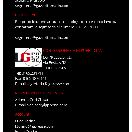
Stefania Muscolo
segreteria@gazzettamatin.com
CONTATTACI
Per pubblicazione annunci, necrologi, offro e cerco lavoro,
contattare la segreteria al numero: 0165/231711
segreteria@gazzettamatin.com
CONCESSIONARIA DI PUBBLICITÀ
LG PRESSE S.R.L.
via Festaz, 52
11100 AOSTA
Tel: 0165.231711
Fax: 0165.1820141
E-mail
segreteria@lgpresse.com
RESPONSABILE DI AGENZIA
Arianna Gori Chisari
E-mail
a.chisari@lgpresse.com
Account
Luca Torino
l.torino@lgpresse.com
Ivana Cretier