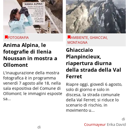
FOTOGRAFIA
AMBIENTE
,
GHIACCIAI
,
MONTAGNA
Anima Alpina, le
Ghiacciaio
fotografie di Ilenia
Planpincieux,
Noussan in mostra a
riapertura diurna
Ollomont
della strada della Val
L'inaugurazione della mostra
Ferret
fotografica è in programma
venerdì 7 agosto alle 18, nella
Riapre oggi, giovedì 6 agosto,
sala espositiva del Comune di
solo di giorno e solo in
Ollomont; le immagini esposte
discesa, la strada comunale
sa...
della Val Ferret; si riduce lo
scenario di rischio, in
movimento u...
di
Courmayeur
Erika David
di