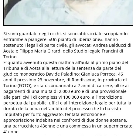
Si sono guardate negli occhi, si sono abbracciate scoppiando
entrambe a piangere. «Un pianto di liberazione», hanno
sostenuto i legali di parte civile, gli avvocati Andrea Balducci di
Aosta e Filippo Maria Girardi dello Studio legale Francini di
Torino.
E’ quanto avvenuto questa mattina all’aula al primo piano del
Tribunale di Aosta alla lettura della sentenza da parte del
giudice monocratico Davide Paladino: Gianluca Porreca, 46
anni il prossimo 23 novembre, di Rondissone, in provincia di
Torino (FOTO), è stato condannato a 7 anni di carcere, oltre ai
pagamenti di una multa di 2.000 euro e di una provvisionale
alle parti civili di complessivi 100.000 euro, all’interdizione
perpetua dai pubblici uffici e all’interdizione legale per tutta la
durata della pena nell’ambito del processo che lo ha visto
imputato per furto aggravato, tentata estorsione e
appropriazione indebita nei confronti di due donne aostane,
una parrucchiera 43enne e una commessa in un supermercato
41enne.