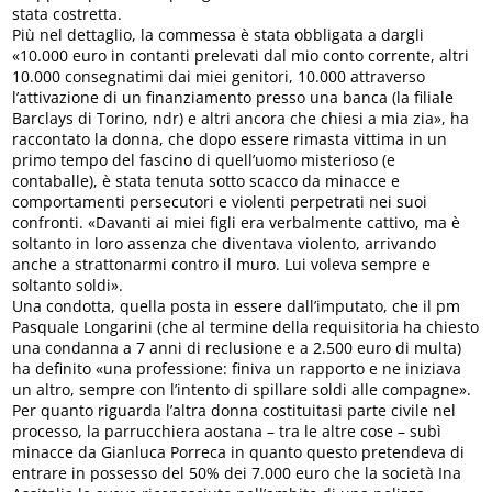
stata costretta.
Più nel dettaglio, la commessa è stata obbligata a dargli
«10.000 euro in contanti prelevati dal mio conto corrente, altri
10.000 consegnatimi dai miei genitori, 10.000 attraverso
l’attivazione di un finanziamento presso una banca (la filiale
Barclays di Torino, ndr) e altri ancora che chiesi a mia zia», ha
raccontato la donna, che dopo essere rimasta vittima in un
primo tempo del fascino di quell’uomo misterioso (e
contaballe), è stata tenuta sotto scacco da minacce e
comportamenti persecutori e violenti perpetrati nei suoi
confronti. «Davanti ai miei figli era verbalmente cattivo, ma è
soltanto in loro assenza che diventava violento, arrivando
anche a strattonarmi contro il muro. Lui voleva sempre e
soltanto soldi».
Una condotta, quella posta in essere dall’imputato, che il pm
Pasquale Longarini (che al termine della requisitoria ha chiesto
una condanna a 7 anni di reclusione e a 2.500 euro di multa)
ha definito «una professione: finiva un rapporto e ne iniziava
un altro, sempre con l’intento di spillare soldi alle compagne».
Per quanto riguarda l’altra donna costituitasi parte civile nel
processo, la parrucchiera aostana – tra le altre cose – subì
minacce da Gianluca Porreca in quanto questo pretendeva di
entrare in possesso del 50% dei 7.000 euro che la società Ina