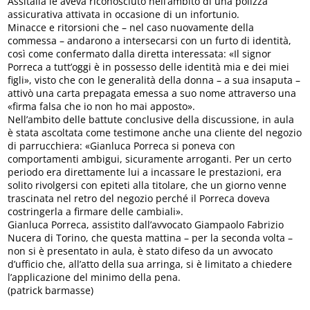
Assitalia le aveva riconosciuto nell’ambito di una polizza
assicurativa attivata in occasione di un infortunio.
Minacce e ritorsioni che – nel caso nuovamente della
commessa – andarono a intersecarsi con un furto di identità,
così come confermato dalla diretta interessata: «Il signor
Porreca a tutt’oggi è in possesso delle identità mia e dei miei
figli», visto che con le generalità della donna – a sua insaputa –
attivò una carta prepagata emessa a suo nome attraverso una
«firma falsa che io non ho mai apposto».
Nell’ambito delle battute conclusive della discussione, in aula
è stata ascoltata come testimone anche una cliente del negozio
di parrucchiera: «Gianluca Porreca si poneva con
comportamenti ambigui, sicuramente arroganti. Per un certo
periodo era direttamente lui a incassare le prestazioni, era
solito rivolgersi con epiteti alla titolare, che un giorno venne
trascinata nel retro del negozio perché il Porreca doveva
costringerla a firmare delle cambiali».
Gianluca Porreca, assistito dall’avvocato Giampaolo Fabrizio
Nucera di Torino, che questa mattina – per la seconda volta –
non si è presentato in aula, è stato difeso da un avvocato
d’ufficio che, all’atto della sua arringa, si è limitato a chiedere
l’applicazione del minimo della pena.
(patrick barmasse)