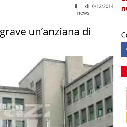
di
il
10/12/2014
n
news
 grave un’anziana di
C