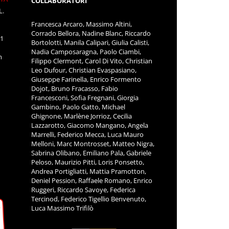
COLLABORATORI
L.
Francesca Arcaro, Massimo Altini,
Corrado Bellora, Nadine Blanc, Riccardo
11
Bortolotti, Manila Calipari, Giulia Calisti,
Nadia Camposaragna, Paolo Ciambi,
m
Filippo Clermont, Carol Di Vito, Christian
Leo Dufour, Christian Evaspasiano,
Giuseppe Farinella, Enrico Formento
Dojot, Bruno Fracasso, Fabio
Francesconi, Sofia Fregnani, Giorgia
Gambino, Paolo Gatto, Michael
Ghignone, Marlène Jorrioz, Cecilia
Lazzarotto, Giacomo Mangano, Angela
Marrelli, Federico Mecca, Luca Mauro
Melloni, Marc Montrosset, Matteo Nigra,
Sabrina Olibano, Emiliano Pala, Gabriele
Peloso, Maurizio Pitti, Loris Ponsetto,
Andrea Portigliatti, Mattia Pramotton,
Deniel Pession, Raffaele Romano, Enrico
Ruggeri, Riccardo Savoye, Federica
Tercinod, Federico Tigellio Benvenuto,
Luca Massimo Trifilò