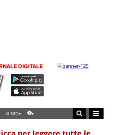
ALTRO
licca per leggere tutte le