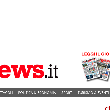
TTACOLI
POLITICA & ECONOMIA
SPORT
TURISMO & EVENTI
C