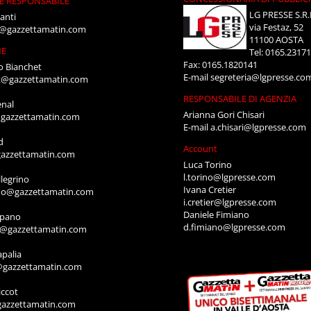
E RESPONSABILE
LG PRESSE S.R.
anti
via Festaz, 52
i@gazzettamatin.com
11100 AOSTA
NE
Tel: 0165.2317
Fax: 0165.1820141
o Bianchet
E-mail
segreteria@lgpresse.co
t@gazzettamatin.com
RESPONSABILE DI AGENZIA
enal
Arianna Gori Chisari
gazzettamatin.com
E-mail
a.chisari@lgpresse.com
d
Account
azzettamatin.com
Luca Torino
l.torino@lgpresse.com
legrino
Ivana Cretier
ino@gazzettamatin.com
i.cretier@lgpresse.com
Daniele Fimiano
mpano
d.fimiano@lgpresse.com
o@gazzettamatin.com
apalia
@gazzettamatin.com
ccot
gazzettamatin.com