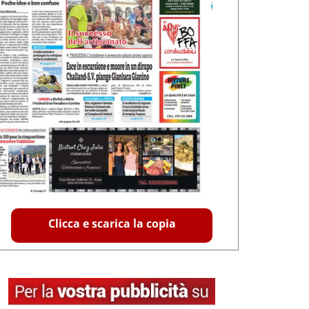
Clicca e scarica la copia