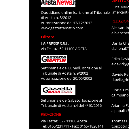
DIRETTOR
Luca Merc
l.mercant
Quotidiano online Iscrizione al Tribunale
di Aosta n. 8/2012
REDAZIO
Autorizzazione del 13/12/2012
Alessandr
www.gazzettamatin.com
a.bianche
Editore
Danila Ch
LG PRESSE S.R.L.
d.chenal@
via Festaz, 52 11100 AOSTA
Erika Davi
e.david@g
Settimanale del Lunedì. Iscrizione al
Tribunale di Aosta n. 9/2002
Davide Pel
Autorizzazione del 20/05/2002
d.pellegr
Cinzia Ti
c.timpan
Settimanale del Sabato. Iscrizione al
Tribunale di Aosta n.4 del 4/10/2016
Arianna P
a.papalia
REDAZIONE
via Festaz, 52 - 11100 Aosta
Thomas Pi
Tel: 0165/231711 - Fax: 0165/1820141
t.piccot@