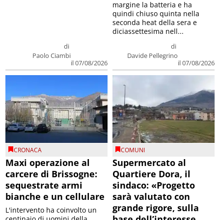
margine la batteria e ha
quindi chiuso quinta nella
seconda heat della sera e
diciassettesima nell...
di
di
Paolo Ciambi
Davide Pellegrino
il 07/08/2026
il 07/08/2026
CRONACA
COMUNI
Maxi operazione al
Supermercato al
carcere di Brissogne:
Quartiere Dora, il
sequestrate armi
sindaco: «Progetto
bianche e un cellulare
sarà valutato con
grande rigore, sulla
L'intervento ha coinvolto un
base dell’interesse
centinaio di uomini della