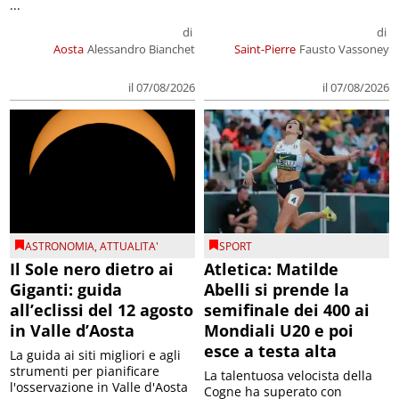
...
di
di
Aosta
Alessandro Bianchet
Saint-Pierre
Fausto Vassoney
il 07/08/2026
il 07/08/2026
ASTRONOMIA
,
ATTUALITA'
SPORT
Il Sole nero dietro ai
Atletica: Matilde
Giganti: guida
Abelli si prende la
all’eclissi del 12 agosto
semifinale dei 400 ai
in Valle d’Aosta
Mondiali U20 e poi
esce a testa alta
La guida ai siti migliori e agli
strumenti per pianificare
La talentuosa velocista della
l'osservazione in Valle d'Aosta
Cogne ha superato con