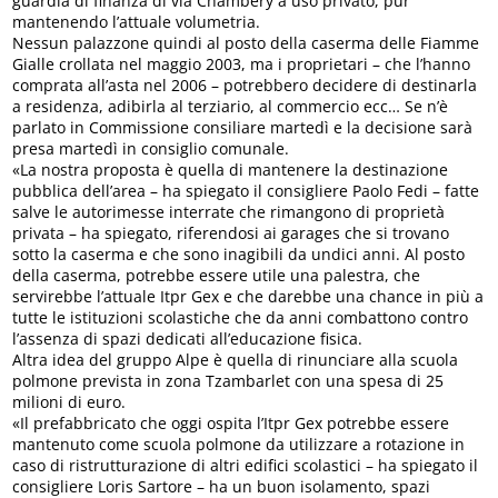
guardia di finanza di via Chambéry a uso privato, pur
mantenendo l’attuale volumetria.
Nessun palazzone quindi al posto della caserma delle Fiamme
Gialle crollata nel maggio 2003, ma i proprietari – che l’hanno
comprata all’asta nel 2006 – potrebbero decidere di destinarla
a residenza, adibirla al terziario, al commercio ecc… Se n’è
parlato in Commissione consiliare martedì e la decisione sarà
presa martedì in consiglio comunale.
«La nostra proposta è quella di mantenere la destinazione
pubblica dell’area – ha spiegato il consigliere Paolo Fedi – fatte
salve le autorimesse interrate che rimangono di proprietà
privata – ha spiegato, riferendosi ai garages che si trovano
sotto la caserma e che sono inagibili da undici anni. Al posto
della caserma, potrebbe essere utile una palestra, che
servirebbe l’attuale Itpr Gex e che darebbe una chance in più a
tutte le istituzioni scolastiche che da anni combattono contro
l’assenza di spazi dedicati all’educazione fisica.
Altra idea del gruppo Alpe è quella di rinunciare alla scuola
polmone prevista in zona Tzambarlet con una spesa di 25
milioni di euro.
«Il prefabbricato che oggi ospita l’Itpr Gex potrebbe essere
mantenuto come scuola polmone da utilizzare a rotazione in
caso di ristrutturazione di altri edifici scolastici – ha spiegato il
consigliere Loris Sartore – ha un buon isolamento, spazi