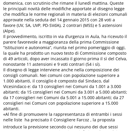
domenica, con scrutinio che rimane il lunedì mattina. Queste
le principali novità delle modifiche apportate al disegno legge
che modifica le norme regionali in materia di elezioni comunali
approvate nella seduta del 14 gennaio 2015 con 28 voti a
favore (UV, SA, UVP, PD-SVdA), 2 contrari (M5S) e 5 astensioni
(Alpe).
Il provvedimento, iscritto in via d’urgenza in Aula, ha ricevuto il
parere favorevole a maggioranza della prima Commissione
“Istituzioni e autonomia”, riunita nel primo pomeriggio di oggi,
la quale ha prodotto un nuovo testo di Commissione composto
di 49 articoli, dopo aver incassato il giorno prima il sì del Celva,
nonostante 11 astensioni e 9 voti contrari (54 i sì).
Il disegno di legge interviene anche nella composizione dei
consigli comunali. Nei comuni con popolazione superiore a
1.000 abitanti, il consiglio è composto dal Sindaco, dal
Vicesindaco e: da 13 consiglieri nei Comuni da 1.001 a 3.000
abitanti; da 15 consiglieri nei Comuni da 3.001 a 5.000 abitanti;
da 17 consiglieri nei Comuni da 5.001 a 15.000 abitanti; da 27
consiglieri nei Comuni con popolazione superiore a 15.000
abitanti.
«Al fine di promuovere la rappresentanza di entrambi i sessi
nelle liste  ha precisato il Consigliere Farcoz , la proposta
introduce la previsione secondo cui nessuno dei due sessi