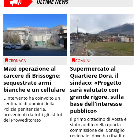
ULTIME NEWS
CRONACA
COMUNI
Maxi operazione al
Supermercato al
carcere di Brissogne:
Quartiere Dora, il
sequestrate armi
sindaco: «Progetto
bianche e un cellulare
sarà valutato con
grande rigore, sulla
L'intervento ha coinvolto un
base dell’interesse
centinaio di uomini della
Polizia penitenziaria,
pubblico»
provenienti da tutti gli istituti
Il primo cittadino di Aosta è
del Provveditorato
stato audito nella quarta
commissione del Consiglio
regionale, dove ha ribadito