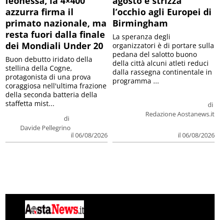
leonessa, la 4×400
agosto e strizza
azzurra firma il
l’occhio agli Europei di
primato nazionale, ma
Birmingham
resta fuori dalla finale
La speranza degli
dei Mondiali Under 20
organizzatori è di portare sulla
pedana del salotto buono
Buon debutto iridato della
della città alcuni atleti reduci
stellina della Cogne,
dalla rassegna continentale in
protagonista di una prova
programma ...
coraggiosa nell'ultima frazione
della seconda batteria della
staffetta mist...
di
Redazione Aostanews.it
di
Davide Pellegrino
il 06/08/2026
il 06/08/2026