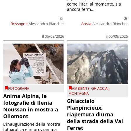
come l'iter, al momento, sia
ancora ferm...
di
di
Brissogne
Alessandro Bianchet
Aosta
Alessandro Bianchet
il 06/08/2026
il 06/08/2026
FOTOGRAFIA
AMBIENTE
,
GHIACCIAI
,
MONTAGNA
Anima Alpina, le
Ghiacciaio
fotografie di Ilenia
Planpincieux,
Noussan in mostra a
riapertura diurna
Ollomont
della strada della Val
L'inaugurazione della mostra
Ferret
fotografica è in programma