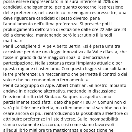
possa essere rappresentato in misura inferiore al 20% dei
candidati, analogamente, per quanto concerne l’espressione
delle preferenze, nel caso in cui ne vengano espresse tre, una
deve riguardare candidati di sesso diverso, pena
l’annullamento dell’ultima preferenza. Si prevede poi il
prolungamento dell’orario di votazione dalle ore 22 alle ore 23
della domenica, mantenendo però lo scrutinio il lunedì
mattina.»
Per il Consigliere di Alpe Alberto Bertin, «si è persa un’altra
occasione per dare una legge innovativa alla Valle d’Aosta, che
fosse in grado di dare maggiori spazi di democrazia e
partecipazione. Nella sostanza resta l’impianto attuale e per
questa ragione ci asteniamo. Con questa legge, si consolidano
le tre preferenze: un meccanismo che permette il controllo del
voto e che noi condanniamo fermamente.»
Per il Capogruppo di Alpe, Albert Chatrian, «il nostro impianto
andava in direzione alternativa, mettendo in discussione
l’elezione diretta del Sindaco. Su questo aspetto siamo
parzialmente soddisfatti, dato che per 41 su 74 Comuni non ci
sarà più l’elezione diretta, ma riteniamo che si sarebbe potuto
osare ancora di più, reintroducendo la possibilità all’elettore di
attribuire preferenze in liste diverse. Sulle incompatibilità
siamo ovviamente d’accordo, così come siamo favorevoli
all’equilibrio migliore tra maggioranza e opposizione nei