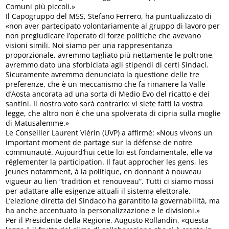
Comuni più piccoli.»
Il Capogruppo del M5S, Stefano Ferrero, ha puntualizzato di
«non aver partecipato volontariamente al gruppo di lavoro per
non pregiudicare l’operato di forze politiche che avevano
visioni simili. Noi siamo per una rappresentanza
proporzionale, avremmo tagliato più nettamente le poltrone,
avremmo dato una sforbiciata agli stipendi di certi Sindaci.
Sicuramente avremmo denunciato la questione delle tre
preferenze, che è un meccanismo che fa rimanere la Valle
d’Aosta ancorata ad una sorta di Medio Evo del ricatto e dei
santini. Il nostro voto sarà contrario: vi siete fatti la vostra
legge, che altro non è che una spolverata di cipria sulla moglie
di Matusalemme.»
Le Conseiller Laurent Viérin (UVP) a affirmé: «Nous vivons un
important moment de partage sur la défense de notre
communauté. Aujourd’hui cette loi est fondamentale, elle va
réglementer la participation. Il faut approcher les gens, les
jeunes notamment, à la politique, en donnant à nouveau
vigueur au lien “tradition et renouveau”. Tutti ci siamo mossi
per adattare alle esigenze attuali il sistema elettorale.
L’elezione diretta del Sindaco ha garantito la governabilità, ma
ha anche accentuato la personalizzazione e le divisioni.»
Per il Presidente della Regione, Augusto Rollandin, «questa