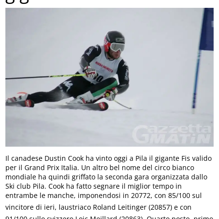
Il canadese Dustin Cook ha vinto oggi a Pila il gigante Fis valido
per il Grand Prix Italia. Un altro bel nome del circo bianco
mondiale ha quindi griffato la seconda gara organizzata dallo
Ski club Pila. Cook ha fatto segnare il miglior tempo in
entrambe le manche, imponendosi in 20772, con 85/100 sul
vincitore di ieri, laustriaco Roland Leitinger (20857) e con
91/100 sullo svizzero Loic Meillard (20863). Quarto posto, primo