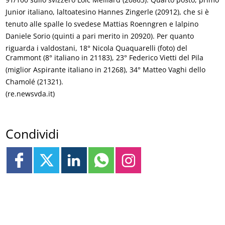
Junior italiano, laltoatesino Hannes Zingerle (20912), che si è
tenuto alle spalle lo svedese Mattias Roenngren e lalpino
Daniele Sorio (quinti a pari merito in 20920). Per quanto
riguarda i valdostani, 18° Nicola Quaquarelli (foto) del
Crammont (8° italiano in 21183), 23° Federico Vietti del Pila
(miglior Aspirante italiano in 21268), 34° Matteo Vaghi dello
Chamolé (21321).
(re.newsvda.it)
Condividi