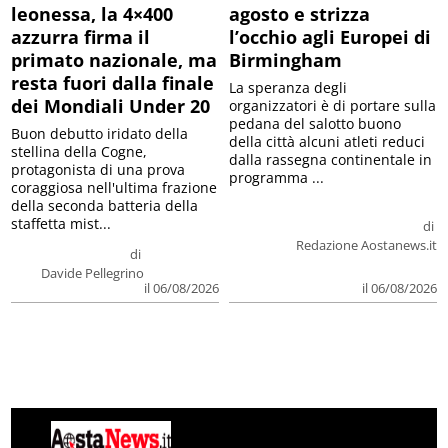
leonessa, la 4×400
agosto e strizza
azzurra firma il
l’occhio agli Europei di
primato nazionale, ma
Birmingham
resta fuori dalla finale
La speranza degli
dei Mondiali Under 20
organizzatori è di portare sulla
pedana del salotto buono
Buon debutto iridato della
della città alcuni atleti reduci
stellina della Cogne,
dalla rassegna continentale in
protagonista di una prova
programma ...
coraggiosa nell'ultima frazione
della seconda batteria della
staffetta mist...
di
Redazione Aostanews.it
di
Davide Pellegrino
il 06/08/2026
il 06/08/2026