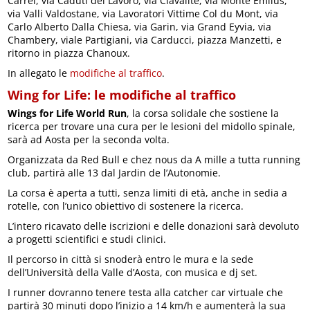
Carrel, via Caduti del Lavoro, via Clavalité, via Monte Emlius,
via Valli Valdostane, via Lavoratori Vittime Col du Mont, via
Carlo Alberto Dalla Chiesa, via Garin, via Grand Eyvia, via
Chambery, viale Partigiani, via Carducci, piazza Manzetti, e
ritorno in piazza Chanoux.
In allegato le
modifiche al traffico
.
Wing for Life: le modifiche al traffico
Wings for Life World Run
, la corsa solidale che sostiene la
ricerca per trovare una cura per le lesioni del midollo spinale,
sarà ad Aosta per la seconda volta.
Organizzata da Red Bull e chez nous da A mille a tutta running
club, partirà alle 13 dal Jardin de l’Autonomie.
La corsa è aperta a tutti, senza limiti di età, anche in sedia a
rotelle, con l’unico obiettivo di sostenere la ricerca.
L’intero ricavato delle iscrizioni e delle donazioni sarà devoluto
a progetti scientifici e studi clinici.
Il percorso in città si snoderà entro le mura e la sede
dell’Università della Valle d’Aosta, con musica e dj set.
I runner dovranno tenere testa alla catcher car virtuale che
partirà 30 minuti dopo l’inizio a 14 km/h e aumenterà la sua