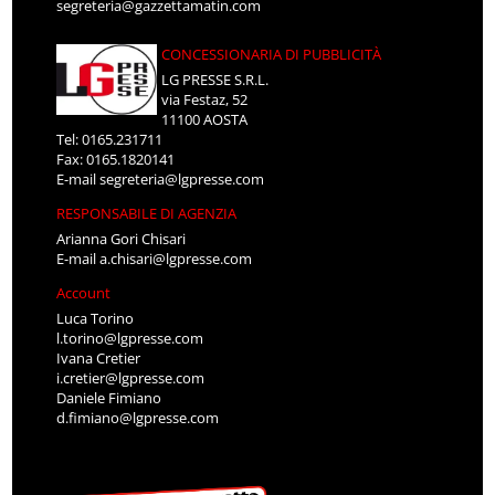
segreteria@gazzettamatin.com
CONCESSIONARIA DI PUBBLICITÀ
LG PRESSE S.R.L.
via Festaz, 52
11100 AOSTA
Tel: 0165.231711
Fax: 0165.1820141
E-mail
segreteria@lgpresse.com
RESPONSABILE DI AGENZIA
Arianna Gori Chisari
E-mail
a.chisari@lgpresse.com
Account
Luca Torino
l.torino@lgpresse.com
Ivana Cretier
i.cretier@lgpresse.com
Daniele Fimiano
d.fimiano@lgpresse.com