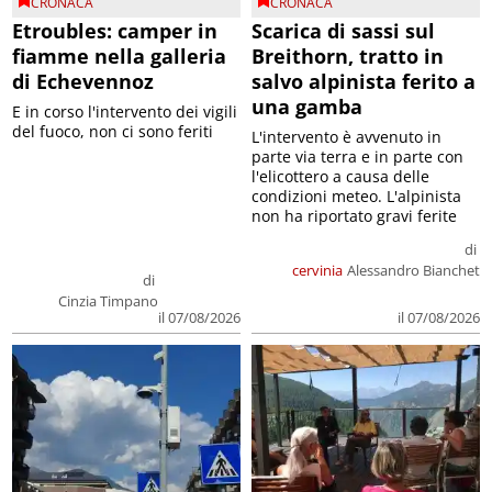
CRONACA
CRONACA
Etroubles: camper in
Scarica di sassi sul
fiamme nella galleria
Breithorn, tratto in
di Echevennoz
salvo alpinista ferito a
una gamba
E in corso l'intervento dei vigili
del fuoco, non ci sono feriti
L'intervento è avvenuto in
parte via terra e in parte con
l'elicottero a causa delle
condizioni meteo. L'alpinista
non ha riportato gravi ferite
di
cervinia
Alessandro Bianchet
di
Cinzia Timpano
il 07/08/2026
il 07/08/2026