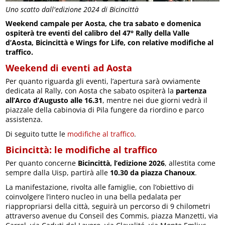
Uno scatto dall'edizione 2024 di Bicincittà
Weekend campale per Aosta, che tra sabato e domenica
ospiterà tre eventi del calibro del 47° Rally della Valle
d’Aosta, Bicincittà e Wings for Life, con relative modifiche al
traffico.
Weekend di eventi ad Aosta
Per quanto riguarda gli eventi, l’apertura sarà ovviamente
dedicata al Rally, con Aosta che sabato ospiterà la
partenza
all’Arco d’Augusto alle 16.31
, mentre nei due giorni vedrà il
piazzale della cabinovia di Pila fungere da riordino e parco
assistenza.
Di seguito tutte le
modifiche al traffico
.
Bicincittà: le modifiche al traffico
Per quanto concerne
Bicincittà, l’edizione 2026
, allestita come
sempre dalla Uisp, partirà alle
10.30 da piazza Chanoux
.
La manifestazione, rivolta alle famiglie, con l’obiettivo di
coinvolgere l’intero nucleo in una bella pedalata per
riappropriarsi della città, seguirà un percorso di 9 chilometri
attraverso avenue du Conseil des Commis, piazza Manzetti, via