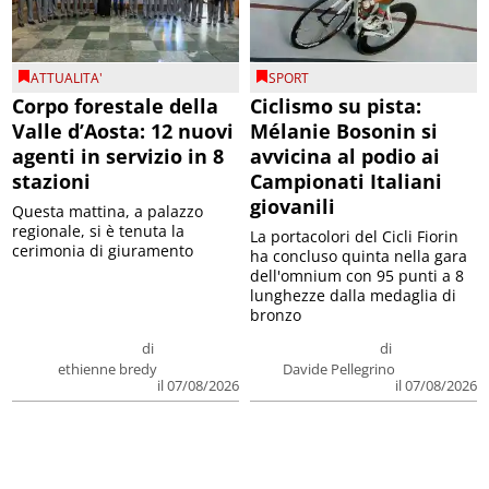
ATTUALITA'
SPORT
Corpo forestale della
Ciclismo su pista:
Valle d’Aosta: 12 nuovi
Mélanie Bosonin si
agenti in servizio in 8
avvicina al podio ai
stazioni
Campionati Italiani
giovanili
Questa mattina, a palazzo
regionale, si è tenuta la
La portacolori del Cicli Fiorin
cerimonia di giuramento
ha concluso quinta nella gara
dell'omnium con 95 punti a 8
lunghezze dalla medaglia di
bronzo
di
di
ethienne bredy
Davide Pellegrino
il 07/08/2026
il 07/08/2026