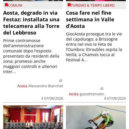
COMUNI
TURISMO & TEMPO LIBERO
Aosta, degrado in via
Cosa fare nel fine
Festaz: installata una
settimana in Valle
telecamera alla Torre
d’Aosta
del Lebbroso
GiocAosta prosegue tra le vie
del capoluogo; a Brissogne
Prime contromosse
entra nel vivo la Feta de
dell'amministrazione
l’Oumbra; Etroubles ospita la
comunale dopo l'esposto
Veillà; a Chamois tocca al
presentato da residenti della
Festival A...
zona; promessi anche
maggiori controlli e ulteriori
inter...
di
Aosta
Alessandro Bianchet
di
Aosta
gazzettamatin
il 07/08/2026
il 07/08/2026