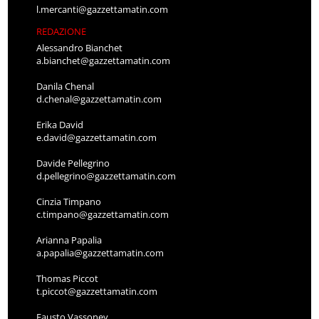
l.mercanti@gazzettamatin.com
REDAZIONE
Alessandro Bianchet
a.bianchet@gazzettamatin.com
Danila Chenal
d.chenal@gazzettamatin.com
Erika David
e.david@gazzettamatin.com
Davide Pellegrino
d.pellegrino@gazzettamatin.com
Cinzia Timpano
c.timpano@gazzettamatin.com
Arianna Papalia
a.papalia@gazzettamatin.com
Thomas Piccot
t.piccot@gazzettamatin.com
Fausto Vassoney