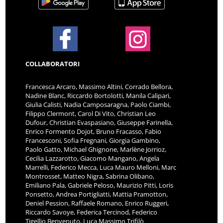
COLLABORATORI
Francesca Arcaro, Massimo Altini, Corrado Bellora,
Nadine Blanc, Riccardo Bortolotti, Manila Calipari,
Giulia Calisti, Nadia Camposaragna, Paolo Ciambi,
Filippo Clermont, Carol Di Vito, Christian Leo
Dufour, Christian Evaspasiano, Giuseppe Farinella,
Enrico Formento Dojot, Bruno Fracasso, Fabio
Francesconi, Sofia Fregnani, Giorgia Gambino,
Paolo Gatto, Michael Ghignone, Marlène Jorrioz,
Cecilia Lazzarotto, Giacomo Mangano, Angela
Marrelli, Federico Mecca, Luca Mauro Melloni, Marc
Montrosset, Matteo Nigra, Sabrina Olibano,
Emiliano Pala, Gabriele Peloso, Maurizio Pitti, Loris
Ponsetto, Andrea Portigliatti, Mattia Pramotton,
Deniel Pession, Raffaele Romano, Enrico Ruggeri,
Riccardo Savoye, Federica Tercinod, Federico
Tigellio Benvenuto, Luca Massimo Trifilò