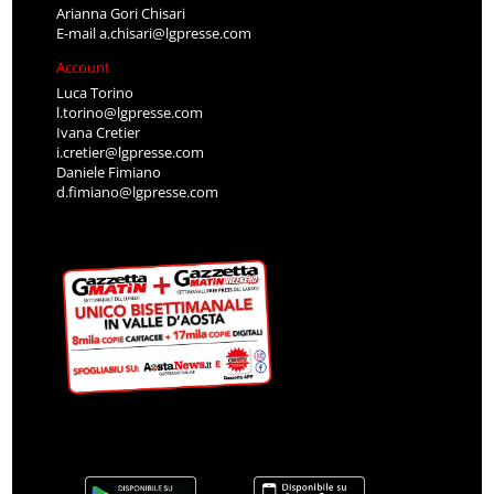
Arianna Gori Chisari
E-mail
a.chisari@lgpresse.com
Account
Luca Torino
l.torino@lgpresse.com
Ivana Cretier
i.cretier@lgpresse.com
Daniele Fimiano
d.fimiano@lgpresse.com