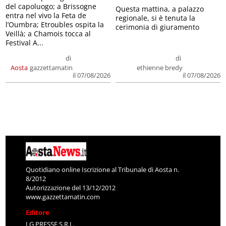
del capoluogo; a Brissogne
Questa mattina, a palazzo
entra nel vivo la Feta de
regionale, si è tenuta la
l’Oumbra; Etroubles ospita la
cerimonia di giuramento
Veillà; a Chamois tocca al
Festival A...
di
di
Aosta
gazzettamatin
ethienne bredy
il 07/08/2026
il 07/08/2026
Quotidiano online Iscrizione al Tribunale di Aosta n.
8/2012
Autorizzazione del 13/12/2012
www.gazzettamatin.com
Editore
LG PRESSE S.R.L.