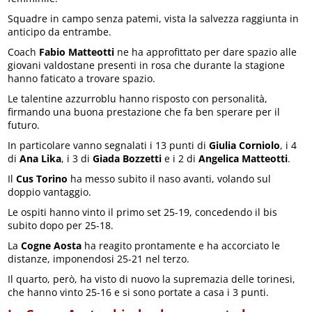
Squadre in campo senza patemi, vista la salvezza raggiunta in
anticipo da entrambe.
Coach
Fabio Matteotti
ne ha approfittato per dare spazio alle
giovani valdostane presenti in rosa che durante la stagione
hanno faticato a trovare spazio.
Le talentine azzurroblu hanno risposto con personalità,
firmando una buona prestazione che fa ben sperare per il
futuro.
In particolare vanno segnalati i 13 punti di
Giulia Corniolo
, i 4
di
Ana Lika
, i 3 di
Giada Bozzetti
e i 2 di
Angelica Matteotti
.
Il
Cus Torino
ha messo subito il naso avanti, volando sul
doppio vantaggio.
Le ospiti hanno vinto il primo set 25-19, concedendo il bis
subito dopo per 25-18.
La
Cogne Aosta
ha reagito prontamente e ha accorciato le
distanze, imponendosi 25-21 nel terzo.
Il quarto, però, ha visto di nuovo la supremazia delle torinesi,
che hanno vinto 25-16 e si sono portate a casa i 3 punti.