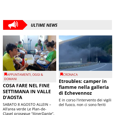
ULTIME NEWS
APPUNTAMENTI
,
OGGI &
CRONACA
DOMANI
Etroubles: camper in
COSA FARE NEL FINE
fiamme nella galleria
SETTIMANA IN VALLE
di Echevennoz
D’AOSTA
E in corso l'intervento dei vigili
SABATO 8 AGOSTO ALLEIN –
del fuoco, non ci sono feriti
All’area verde Le Plan-de-
Clavel prosegue “ItinerDante”,