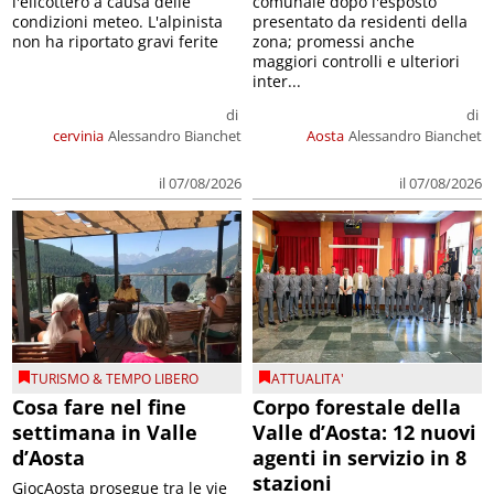
l'elicottero a causa delle
comunale dopo l'esposto
condizioni meteo. L'alpinista
presentato da residenti della
non ha riportato gravi ferite
zona; promessi anche
maggiori controlli e ulteriori
inter...
di
di
cervinia
Alessandro Bianchet
Aosta
Alessandro Bianchet
il 07/08/2026
il 07/08/2026
TURISMO & TEMPO LIBERO
ATTUALITA'
Cosa fare nel fine
Corpo forestale della
settimana in Valle
Valle d’Aosta: 12 nuovi
d’Aosta
agenti in servizio in 8
stazioni
GiocAosta prosegue tra le vie