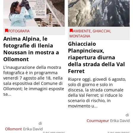
FOTOGRAFIA
AMBIENTE
,
GHIACCIAI
,
MONTAGNA
Anima Alpina, le
Ghiacciaio
fotografie di Ilenia
Planpincieux,
Noussan in mostra a
riapertura diurna
Ollomont
della strada della Val
L'inaugurazione della mostra
Ferret
fotografica è in programma
venerdì 7 agosto alle 18, nella
Riapre oggi, giovedì 6 agosto,
sala espositiva del Comune di
solo di giorno e solo in
Ollomont; le immagini esposte
discesa, la strada comunale
sa...
della Val Ferret; si riduce lo
scenario di rischio, in
movimento u...
di
Courmayeur
Erika David
di
Ollomont
Erika David