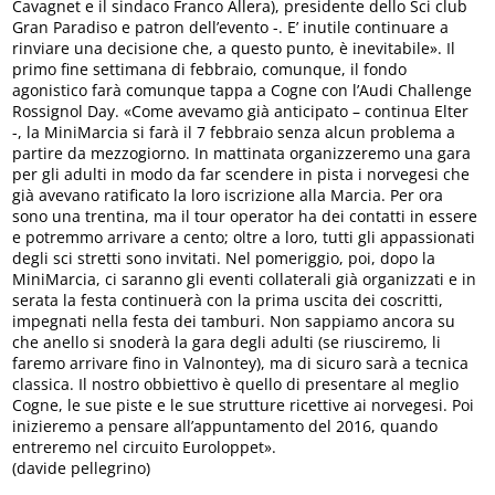
Cavagnet e il sindaco Franco Allera), presidente dello Sci club
Gran Paradiso e patron dell’evento -. E’ inutile continuare a
rinviare una decisione che, a questo punto, è inevitabile». Il
primo fine settimana di febbraio, comunque, il fondo
agonistico farà comunque tappa a Cogne con l’Audi Challenge
Rossignol Day. «Come avevamo già anticipato – continua Elter
-, la MiniMarcia si farà il 7 febbraio senza alcun problema a
partire da mezzogiorno. In mattinata organizzeremo una gara
per gli adulti in modo da far scendere in pista i norvegesi che
già avevano ratificato la loro iscrizione alla Marcia. Per ora
sono una trentina, ma il tour operator ha dei contatti in essere
e potremmo arrivare a cento; oltre a loro, tutti gli appassionati
degli sci stretti sono invitati. Nel pomeriggio, poi, dopo la
MiniMarcia, ci saranno gli eventi collaterali già organizzati e in
serata la festa continuerà con la prima uscita dei coscritti,
impegnati nella festa dei tamburi. Non sappiamo ancora su
che anello si snoderà la gara degli adulti (se riusciremo, li
faremo arrivare fino in Valnontey), ma di sicuro sarà a tecnica
classica. Il nostro obbiettivo è quello di presentare al meglio
Cogne, le sue piste e le sue strutture ricettive ai norvegesi. Poi
inizieremo a pensare all’appuntamento del 2016, quando
entreremo nel circuito Euroloppet».
(davide pellegrino)