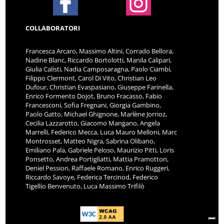
COLLABORATORI
Francesca Arcaro, Massimo Altini, Corrado Bellora,
Nadine Blanc, Riccardo Bortolotti, Manila Calipari,
Giulia Calisti, Nadia Camposaragna, Paolo Ciambi,
Filippo Clermont, Carol Di Vito, Christian Leo
Dufour, Christian Evaspasiano, Giuseppe Farinella,
Enrico Formento Dojot, Bruno Fracasso, Fabio
Francesconi, Sofia Fregnani, Giorgia Gambino,
Paolo Gatto, Michael Ghignone, Marlène Jorrioz,
Cecilia Lazzarotto, Giacomo Mangano, Angela
Marrelli, Federico Mecca, Luca Mauro Melloni, Marc
Montrosset, Matteo Nigra, Sabrina Olibano,
Emiliano Pala, Gabriele Peloso, Maurizio Pitti, Loris
Ponsetto, Andrea Portigliatti, Mattia Pramotton,
Deniel Pession, Raffaele Romano, Enrico Ruggeri,
Riccardo Savoye, Federica Tercinod, Federico
Tigellio Benvenuto, Luca Massimo Trifilò