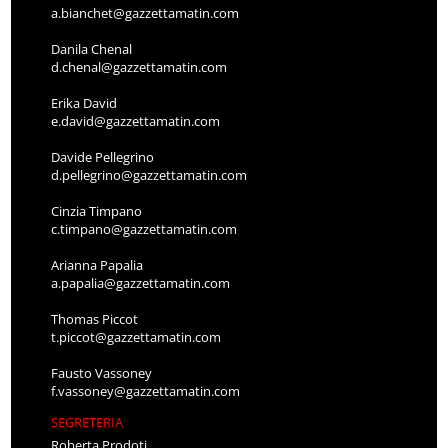
a.bianchet@gazzettamatin.com
Danila Chenal
d.chenal@gazzettamatin.com
Erika David
e.david@gazzettamatin.com
Davide Pellegrino
d.pellegrino@gazzettamatin.com
Cinzia Timpano
c.timpano@gazzettamatin.com
Arianna Papalia
a.papalia@gazzettamatin.com
Thomas Piccot
t.piccot@gazzettamatin.com
Fausto Vassoney
f.vassoney@gazzettamatin.com
SEGRETERIA
Roberta Prodoti