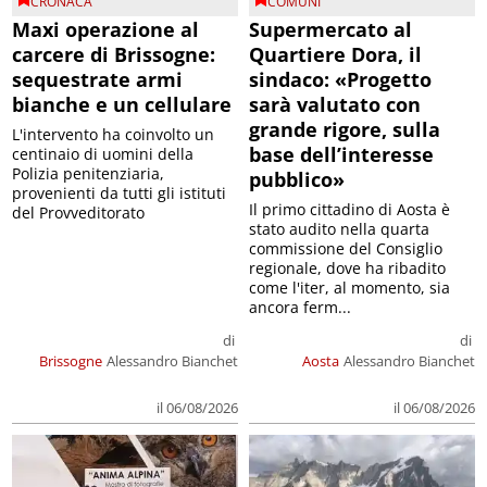
CRONACA
COMUNI
Maxi operazione al
Supermercato al
carcere di Brissogne:
Quartiere Dora, il
sequestrate armi
sindaco: «Progetto
bianche e un cellulare
sarà valutato con
grande rigore, sulla
L'intervento ha coinvolto un
base dell’interesse
centinaio di uomini della
Polizia penitenziaria,
pubblico»
provenienti da tutti gli istituti
Il primo cittadino di Aosta è
del Provveditorato
stato audito nella quarta
commissione del Consiglio
regionale, dove ha ribadito
come l'iter, al momento, sia
ancora ferm...
di
di
Brissogne
Alessandro Bianchet
Aosta
Alessandro Bianchet
il 06/08/2026
il 06/08/2026