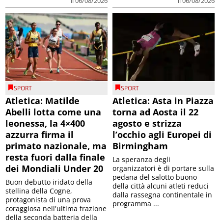
il 06/08/2026
il 06/08/2026
SPORT
SPORT
Atletica: Matilde
Atletica: Asta in Piazza
Abelli lotta come una
torna ad Aosta il 22
leonessa, la 4×400
agosto e strizza
azzurra firma il
l’occhio agli Europei di
primato nazionale, ma
Birmingham
resta fuori dalla finale
La speranza degli
dei Mondiali Under 20
organizzatori è di portare sulla
pedana del salotto buono
Buon debutto iridato della
della città alcuni atleti reduci
stellina della Cogne,
dalla rassegna continentale in
protagonista di una prova
programma ...
coraggiosa nell'ultima frazione
della seconda batteria della