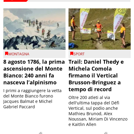
MONTAGNA
SPORT
8 agosto 1786, la prima
Trail: Daniel Thedy e
ascensione del Monte
Michela Comola
Bianco: 240 anni fa
firmano il Vertical
nasceva l’alpinismo
Brusson-Bringuez a
tempo di record
I primi a raggiungere la vetta
del Monte Bianco furono
Oltre 200 atleti al via
Jacques Balmat e Michel
dell'ultima tappa del Défì
Gabriel Paccard
Vertical, sul podio anche
Mathieu Brunod, Alex
Noussan, Miriam Di Vincenzo
e Kaitlin Allen
di
di