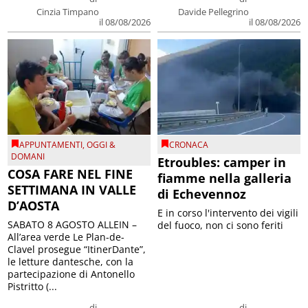
Cinzia Timpano
Davide Pellegrino
il 08/08/2026
il 08/08/2026
APPUNTAMENTI
,
OGGI &
CRONACA
DOMANI
Etroubles: camper in
COSA FARE NEL FINE
fiamme nella galleria
SETTIMANA IN VALLE
di Echevennoz
D’AOSTA
E in corso l'intervento dei vigili
SABATO 8 AGOSTO ALLEIN –
del fuoco, non ci sono feriti
All’area verde Le Plan-de-
Clavel prosegue “ItinerDante”,
le letture dantesche, con la
partecipazione di Antonello
Pistritto (...
di
di