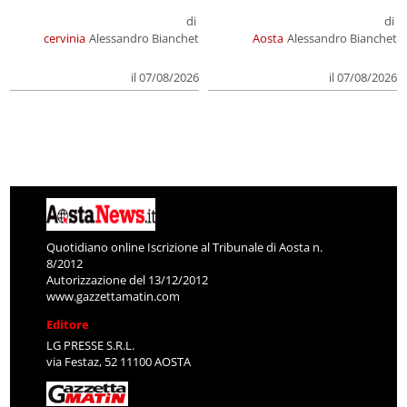
di
di
cervinia
Alessandro Bianchet
Aosta
Alessandro Bianchet
il 07/08/2026
il 07/08/2026
Quotidiano online Iscrizione al Tribunale di Aosta n.
8/2012
Autorizzazione del 13/12/2012
www.gazzettamatin.com
Editore
LG PRESSE S.R.L.
via Festaz, 52 11100 AOSTA