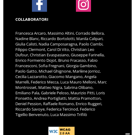
COLLABORATORI
Francesca Arcaro, Massimo Altini, Corrado Bellora,
Nadine Blanc, Riccardo Bortolotti, Manila Calipari,
Giulia Calisti, Nadia Camposaragna, Paolo Ciambi,
Filippo Clermont, Carol Di Vito, Christian Leo
Dufour, Christian Evaspasiano, Giuseppe Farinella,
Enrico Formento Dojot, Bruno Fracasso, Fabio
Francesconi, Sofia Fregnani, Giorgia Gambino,
Paolo Gatto, Michael Ghignone, Marlène Jorrioz,
Cecilia Lazzarotto, Giacomo Mangano, Angela
Marrelli, Federico Mecca, Luca Mauro Melloni, Marc
Montrosset, Matteo Nigra, Sabrina Olibano,
Emiliano Pala, Gabriele Peloso, Maurizio Pitti, Loris
Ponsetto, Andrea Portigliatti, Mattia Pramotton,
Deniel Pession, Raffaele Romano, Enrico Ruggeri,
Riccardo Savoye, Federica Tercinod, Federico
Tigellio Benvenuto, Luca Massimo Trifilò