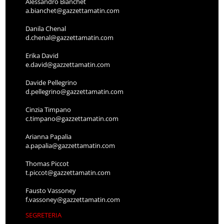
Alessandro Bianchet
a.bianchet@gazzettamatin.com
Danila Chenal
d.chenal@gazzettamatin.com
Erika David
e.david@gazzettamatin.com
Davide Pellegrino
d.pellegrino@gazzettamatin.com
Cinzia Timpano
c.timpano@gazzettamatin.com
Arianna Papalia
a.papalia@gazzettamatin.com
Thomas Piccot
t.piccot@gazzettamatin.com
Fausto Vassoney
f.vassoney@gazzettamatin.com
SEGRETERIA