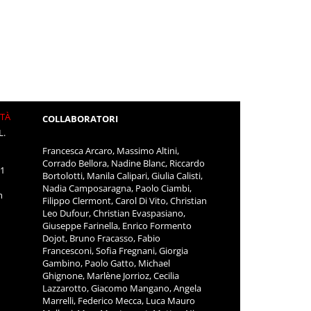
ITÀ
COLLABORATORI
L.
Francesca Arcaro, Massimo Altini,
Corrado Bellora, Nadine Blanc, Riccardo
11
Bortolotti, Manila Calipari, Giulia Calisti,
Nadia Camposaragna, Paolo Ciambi,
m
Filippo Clermont, Carol Di Vito, Christian
Leo Dufour, Christian Evaspasiano,
Giuseppe Farinella, Enrico Formento
Dojot, Bruno Fracasso, Fabio
Francesconi, Sofia Fregnani, Giorgia
Gambino, Paolo Gatto, Michael
Ghignone, Marlène Jorrioz, Cecilia
Lazzarotto, Giacomo Mangano, Angela
Marrelli, Federico Mecca, Luca Mauro