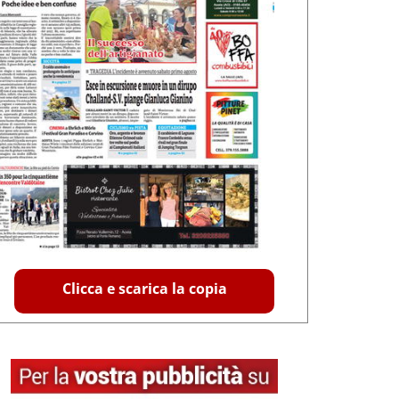
Clicca e scarica la copia