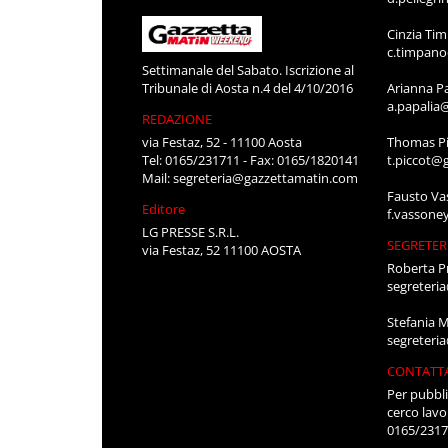
Cinzia Ti
c.timpan
Settimanale del Sabato. Iscrizione al
Tribunale di Aosta n.4 del 4/10/2016
Arianna P
a.papalia
REDAZIONE
via Festaz, 52 - 11100 Aosta
Thomas Pi
Tel: 0165/231711 - Fax: 0165/1820141
t.piccot@
Mail:
segreteria@gazzettamatin.com
Fausto Va
Editore
f.vassone
LG PRESSE S.R.L.
SEGRETER
via Festaz, 52 11100 AOSTA
Roberta P
segreteri
Stefania 
segreteri
CONTATT
Per pubbli
cerco lavo
0165/231