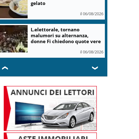
gelato
il 06/08/2026
L.elettorale, tornano
malumori su alternanza,
donne Fi chiedono quote vere
il 06/08/2026
❮
❯