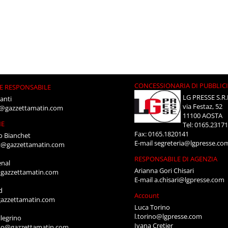
CONCESSIONARIA DI PUBBLIC
E RESPONSABILE
LG PRESSE S.R.
anti
via Festaz, 52
i@gazzettamatin.com
11100 AOSTA
NE
Tel: 0165.2317
Fax: 0165.1820141
o Bianchet
E-mail
segreteria@lgpresse.co
t@gazzettamatin.com
RESPONSABILE DI AGENZIA
enal
Arianna Gori Chisari
gazzettamatin.com
E-mail
a.chisari@lgpresse.com
d
Account
azzettamatin.com
Luca Torino
l.torino@lgpresse.com
legrino
Ivana Cretier
ino@gazzettamatin.com