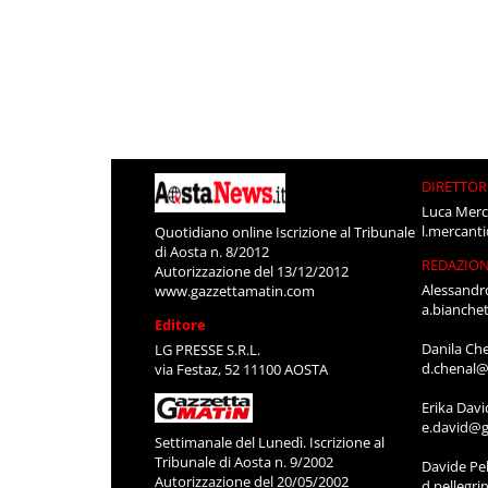
DIRETTOR
Luca Merc
l.mercant
Quotidiano online Iscrizione al Tribunale
di Aosta n. 8/2012
REDAZIO
Autorizzazione del 13/12/2012
Alessandr
www.gazzettamatin.com
a.bianche
Editore
Danila Ch
LG PRESSE S.R.L.
d.chenal@
via Festaz, 52 11100 AOSTA
Erika Davi
e.david@g
Settimanale del Lunedì. Iscrizione al
Tribunale di Aosta n. 9/2002
Davide Pel
Autorizzazione del 20/05/2002
d.pellegr