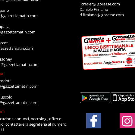
i.cretier@lgpresse.com
Daniele Fimiano
mpano
d.fimiano@lgpresse.com
o@gazzettamatin.com
apalia
@gazzettamatin.com
ccot
gazzettamatin.com
ssoney
y@gazzettamatin.com
IA
rodoti
a@gazzettamatin.com
Muscolo
a@gazzettamatin.com
ACI
cazione annunci, necrologi, offro e
ro, contattare la segreteria al numero:
711