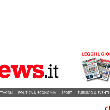
TTACOLI
POLITICA & ECONOMIA
SPORT
TURISMO & EVENTI
C