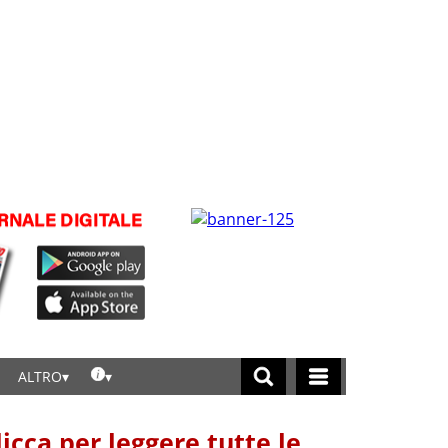
ALTRO
licca per leggere tutte le