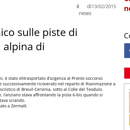
di
il
13/02/2015
n
news
co sulle piste di
C
 alpina di
i, è stato elitrasportato d’urgenza al Pronto soccorso
re successivamente ricoverato nel reparto di Rianimazione a
iistico di Breuil-Cervinia, sotto al Colle del Teodulo.
l’anziano stava affrontando la pista 6-bis quando si
tava sciando.
tato a Zermatt.