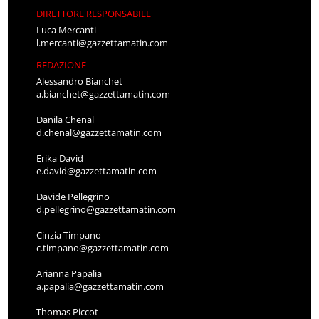
DIRETTORE RESPONSABILE
Luca Mercanti
l.mercanti@gazzettamatin.com
REDAZIONE
Alessandro Bianchet
a.bianchet@gazzettamatin.com
Danila Chenal
d.chenal@gazzettamatin.com
Erika David
e.david@gazzettamatin.com
Davide Pellegrino
d.pellegrino@gazzettamatin.com
Cinzia Timpano
c.timpano@gazzettamatin.com
Arianna Papalia
a.papalia@gazzettamatin.com
Thomas Piccot