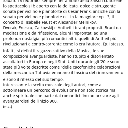
Sabato 14 febbraio, sempre nell’ambito della Saison culturelle
lo spettacolo si è aperto con la delicata, dolce e struggente
sonata per violino e pianoforte di César Frank, anziché con la
sonata per violino e pianoforte n.1 in la maggiore op.13, il
concerto di Isabelle Faust et Alexander Melnikov.
Dvorak, Enescu, Caikovskij e Antheil i brani proposti. Brani da
meditazione e da riflessione, alcuni improntati ad una
profonda nostalgia, più romantici altri, quelli di Antheil più
rivoluzionari e contro-corrente come lo era l’autore. Egli stesso,
infatti, si definì Il ragazzo cattivo della Musica, le sue
composizioni avanguardiste, hanno stupito e disorientato
ascoltatori in Europa e negli Stati Uniti durante gli ’20 e sono
state più volte descritte come “delle cacofoniche celebrazioni
della meccanica Tuttavia emanano il fascino del rinnovamento
e sono il riflesso del suo tempo.
Interessante la scelta musicale degli autori, come a
sottolineare un percorso di evoluzione non solo storica ma
anche spirituale che parte dai romantici fino ad arrivare agli
avanguardisti dell’inizio 900.
(e.c.)