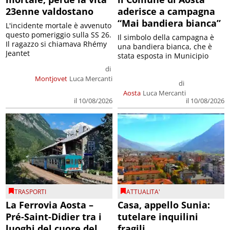
23enne valdostano
aderisce a campagna
“Mai bandiera bianca”
L'incidente mortale è avvenuto
questo pomeriggio sulla SS 26.
Il simbolo della campagna è
Il ragazzo si chiamava Rhémy
una bandiera bianca, che è
Jeantet
stata esposta in Municipio
di
Montjovet
Luca Mercanti
di
Aosta
Luca Mercanti
il 10/08/2026
il 10/08/2026
TRASPORTI
ATTUALITA'
La Ferrovia Aosta –
Casa, appello Sunia:
Pré-Saint-Didier tra i
tutelare inquilini
luoghi del cuore del
fragili