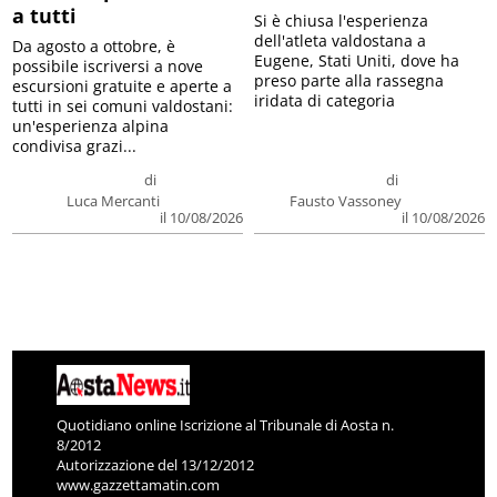
a tutti
Si è chiusa l'esperienza
dell'atleta valdostana a
Da agosto a ottobre, è
Eugene, Stati Uniti, dove ha
possibile iscriversi a nove
preso parte alla rassegna
escursioni gratuite e aperte a
iridata di categoria
tutti in sei comuni valdostani:
un'esperienza alpina
condivisa grazi...
di
di
Luca Mercanti
Fausto Vassoney
il 10/08/2026
il 10/08/2026
Quotidiano online Iscrizione al Tribunale di Aosta n.
8/2012
Autorizzazione del 13/12/2012
www.gazzettamatin.com