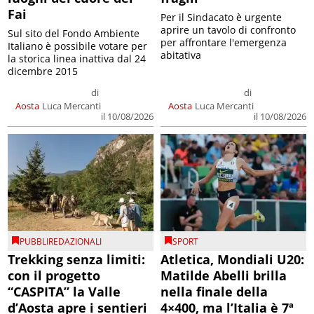
Fai
Per il Sindacato è urgente
aprire un tavolo di confronto
Sul sito del Fondo Ambiente
per affrontare l'emergenza
Italiano è possibile votare per
abitativa
la storica linea inattiva dal 24
dicembre 2015
di
di
Aosta
Luca Mercanti
Aosta
Luca Mercanti
il 10/08/2026
il 10/08/2026
PUBBLIREDAZIONALI
SPORT
Trekking senza limiti:
Atletica, Mondiali U20:
con il progetto
Matilde Abelli brilla
“CASPITA” la Valle
nella finale della
d’Aosta apre i sentieri
4×400, ma l’Italia è 7ª