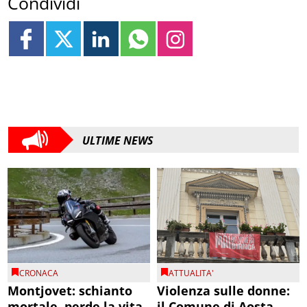
Condividi
ULTIME NEWS
CRONACA
ATTUALITA'
Montjovet: schianto
Violenza sulle donne:
mortale, perde la vita
il Comune di Aosta