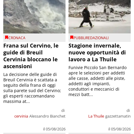
CRONACA
PUBBLIREDAZIONALI
Frana sul Cervino, le
Stagione invernale,
guide di Breuil
nuove opportunità di
Cervinia bloccano le
lavoro a La Thuile
ascensioni
Funivie Piccolo San Bernardo
apre le selezioni per addetti
La decisione delle guide di
alle casse, addetti alle piste,
Breuil Cervinia è scattata a
addetti agli impianti,
seguito della frana di oggi
conduttori e meccanici di
sulla parete sud del Cervino;
mezzi batt...
gli esperti raccomandano
massima at...
di
di
cervinia
Alessandro Bianchet
La Thuile
gazzettamatin
il 05/08/2026
il 05/08/2026