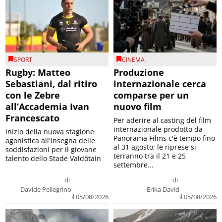
SPORT
CINEMA
Rugby: Matteo
Produzione
Sebastiani, dal ritiro
internazionale cerca
con le Zebre
comparse per un
all’Accademia Ivan
nuovo film
Francescato
Per aderire al casting del film
internazionale prodotto da
Inizio della nuova stagione
Panorama Films c'è tempo fino
agonistica all'insegna delle
al 31 agosto; le riprese si
soddisfazioni per il giovane
terranno tra il 21 e 25
talento dello Stade Valdôtain
settembre...
di
di
Davide Pellegrino
Erika David
il 05/08/2026
il 05/08/2026