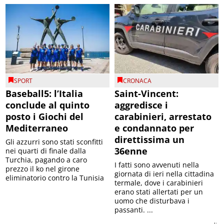
SPORT
CRONACA
Baseball5: l’Italia
Saint-Vincent:
conclude al quinto
aggredisce i
posto i Giochi del
carabinieri, arrestato
Mediterraneo
e condannato per
direttissima un
Gli azzurri sono stati sconfitti
36enne
nei quarti di finale dalla
Turchia, pagando a caro
I fatti sono avvenuti nella
prezzo il ko nel girone
giornata di ieri nella cittadina
eliminatorio contro la Tunisia
termale, dove i carabinieri
erano stati allertati per un
uomo che disturbava i
passanti. ...