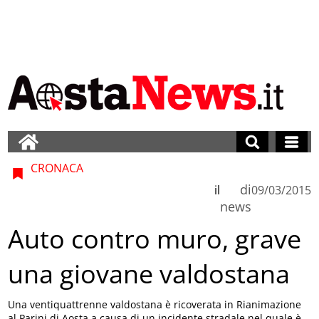
CRONACA
di
il
09/03/2015
news
Auto contro muro, grave
una giovane valdostana
Una ventiquattrenne valdostana è ricoverata in Rianimazione
al Parini di Aosta a causa di un incidente stradale nel quale è