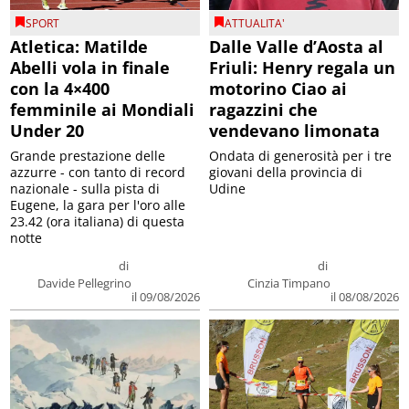
SPORT
ATTUALITA'
Atletica: Matilde
Dalle Valle d’Aosta al
Abelli vola in finale
Friuli: Henry regala un
con la 4×400
motorino Ciao ai
femminile ai Mondiali
ragazzini che
Under 20
vendevano limonata
Grande prestazione delle
Ondata di generosità per i tre
azzurre - con tanto di record
giovani della provincia di
nazionale - sulla pista di
Udine
Eugene, la gara per l'oro alle
23.42 (ora italiana) di questa
notte
di
di
Davide Pellegrino
Cinzia Timpano
il 09/08/2026
il 08/08/2026