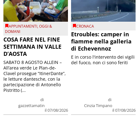
APPUNTAMENTI
,
OGGI &
CRONACA
DOMANI
Etroubles: camper in
COSA FARE NEL FINE
fiamme nella galleria
SETTIMANA IN VALLE
di Echevennoz
D’AOSTA
E in corso l'intervento dei vigili
SABATO 8 AGOSTO ALLEIN –
del fuoco, non ci sono feriti
All’area verde Le Plan-de-
Clavel prosegue “ItinerDante”,
le letture dantesche, con la
partecipazione di Antonello
Pistritto (...
di
di
gazzettamatin
Cinzia Timpano
il 07/08/2026
il 07/08/2026