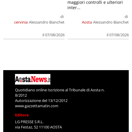
maggiori controlli e ulteriori
inter...
di
di
cervinia
Alessandro Bianchet
Aosta
Alessandro Bianchet
il 07/08/2026
il 07/08/2026
Quotidiano online Iscrizione al Tribunale di Aosta n.
8/2012
Autorizzazione del 13/12/2012
www.gazzettamatin.com
Editore
LG PRESSE S.R.L.
via Festaz, 52 11100 AOSTA