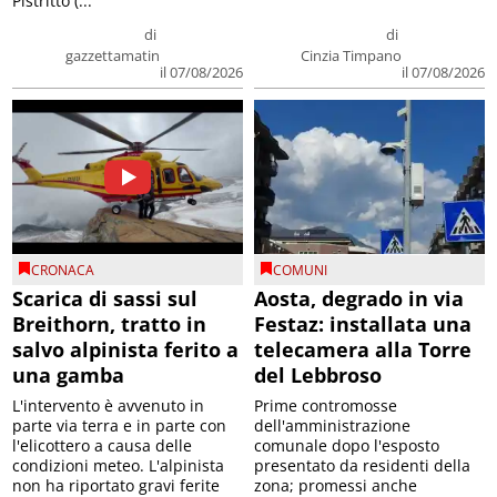
Pistritto (...
di
di
gazzettamatin
Cinzia Timpano
il 07/08/2026
il 07/08/2026
CRONACA
COMUNI
Scarica di sassi sul
Aosta, degrado in via
Breithorn, tratto in
Festaz: installata una
salvo alpinista ferito a
telecamera alla Torre
una gamba
del Lebbroso
L'intervento è avvenuto in
Prime contromosse
parte via terra e in parte con
dell'amministrazione
l'elicottero a causa delle
comunale dopo l'esposto
condizioni meteo. L'alpinista
presentato da residenti della
non ha riportato gravi ferite
zona; promessi anche