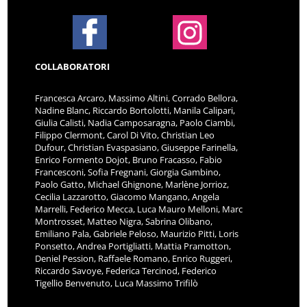
COLLABORATORI
Francesca Arcaro, Massimo Altini, Corrado Bellora,
Nadine Blanc, Riccardo Bortolotti, Manila Calipari,
Giulia Calisti, Nadia Camposaragna, Paolo Ciambi,
Filippo Clermont, Carol Di Vito, Christian Leo
Dufour, Christian Evaspasiano, Giuseppe Farinella,
Enrico Formento Dojot, Bruno Fracasso, Fabio
Francesconi, Sofia Fregnani, Giorgia Gambino,
Paolo Gatto, Michael Ghignone, Marlène Jorrioz,
Cecilia Lazzarotto, Giacomo Mangano, Angela
Marrelli, Federico Mecca, Luca Mauro Melloni, Marc
Montrosset, Matteo Nigra, Sabrina Olibano,
Emiliano Pala, Gabriele Peloso, Maurizio Pitti, Loris
Ponsetto, Andrea Portigliatti, Mattia Pramotton,
Deniel Pession, Raffaele Romano, Enrico Ruggeri,
Riccardo Savoye, Federica Tercinod, Federico
Tigellio Benvenuto, Luca Massimo Trifilò