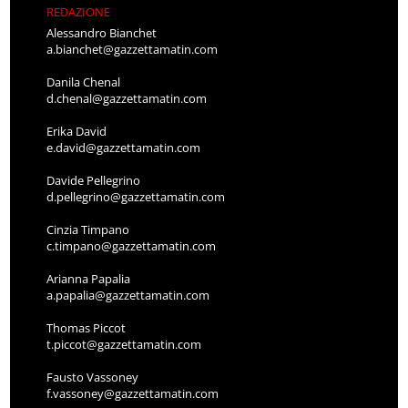
REDAZIONE
Alessandro Bianchet
a.bianchet@gazzettamatin.com
Danila Chenal
d.chenal@gazzettamatin.com
Erika David
e.david@gazzettamatin.com
Davide Pellegrino
d.pellegrino@gazzettamatin.com
Cinzia Timpano
c.timpano@gazzettamatin.com
Arianna Papalia
a.papalia@gazzettamatin.com
Thomas Piccot
t.piccot@gazzettamatin.com
Fausto Vassoney
f.vassoney@gazzettamatin.com