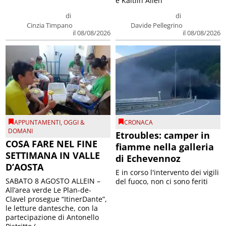
e Kaitlin Allen
di
di
Cinzia Timpano
Davide Pellegrino
il 08/08/2026
il 08/08/2026
APPUNTAMENTI
,
OGGI &
CRONACA
DOMANI
Etroubles: camper in
COSA FARE NEL FINE
fiamme nella galleria
SETTIMANA IN VALLE
di Echevennoz
D’AOSTA
E in corso l'intervento dei vigili
SABATO 8 AGOSTO ALLEIN –
del fuoco, non ci sono feriti
All’area verde Le Plan-de-
Clavel prosegue “ItinerDante”,
le letture dantesche, con la
partecipazione di Antonello