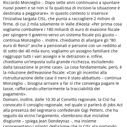
Riccardo Monzeglio -. Dopo sette anni continuano a spuntare
nuovi poveri e se non si fa qualcosa di incisivo la situazione è
destinata a peggiorare». In questo contesto si inserisce
l’iniziativa targata CISL, che punta a raccogliere 2 milioni di
firme, di cui 2 mila solamente in Valle d’Aosta: «Per prima cosa
vogliamo combattere i 180 miliardi di euro di evasione fiscale
per spingere il governo verso un sistema fiscale più giusto –
continua Monzeglio -. Inoltre, chiediamo di allargare gli “80
euro di Renzi” anche a pensionati e persone con un reddito al
di sotto dei 40 mila euro, vogliamo un assegno familiare che
raggruppi tutti i vari assegni e le detrazioni e, infine,
chiediamo un’imposta sulla grande ricchezza, escludendo
dalla tassazione le prime case». La cosa fondamentale, però, è
la riduzione dell’evasione fiscale: «Con gli incentivi alla
ristrutturazione delle case il nero è stato abbattuto – continua
Monzeglio -, bisogna arrivare a far sì che convenga pagare le
tasse, rafforzando ulteriormente la tracciabilità dei
pagamenti».
Domani, inoltre, dalle 10.30 al Convitto regionale, la Cisl ha
convocato il consiglio regionale, nel quale si parlerà di Jobs Act
alla presenza del segretario confederale Gigi Petteni, che ha
seguito da vicino l’argomento. «Sembrano due iniziative
disgiunte – spiega Jean Dondeynaz -, ma insieme
rappresentano i pilastri dell’azione che la CISL sta portando