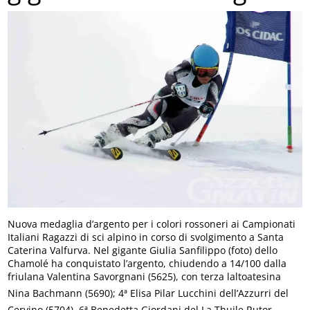
Nuova medaglia d’argento per i colori rossoneri ai Campionati
Italiani Ragazzi di sci alpino in corso di svolgimento a Santa
Caterina Valfurva. Nel gigante Giulia Sanfilippo (foto) dello
Chamolé ha conquistato l’argento, chiudendo a 14/100 dalla
friulana Valentina Savorgnani (5625), con terza laltoatesina
Nina Bachmann (5690); 4ª Elisa Pilar Lucchini dell’Azzurri del
Cervino (5704), 6ª Benedetta Giordani del La Thuile Rutor