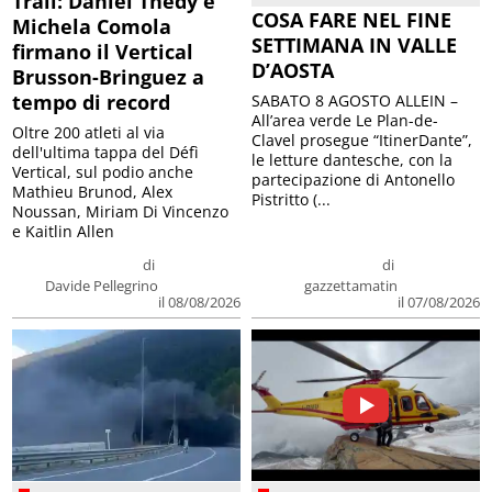
Trail: Daniel Thedy e
COSA FARE NEL FINE
Michela Comola
SETTIMANA IN VALLE
firmano il Vertical
D’AOSTA
Brusson-Bringuez a
tempo di record
SABATO 8 AGOSTO ALLEIN –
All’area verde Le Plan-de-
Oltre 200 atleti al via
Clavel prosegue “ItinerDante”,
dell'ultima tappa del Défì
le letture dantesche, con la
Vertical, sul podio anche
partecipazione di Antonello
Mathieu Brunod, Alex
Pistritto (...
Noussan, Miriam Di Vincenzo
e Kaitlin Allen
di
di
Davide Pellegrino
gazzettamatin
il 08/08/2026
il 07/08/2026