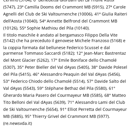
(5747), 23ª Camilla Dooms del Crammont MB (5915), 27ª Carole
Agnelli del Club de Ski Valtournenche (10006), 41ª Giulia Raiteri
dell’Aosta (10040), 54ª Annette Belfrond del Crammont MB
(10126), 55ª Sophie Mathiou del Pila (10140).
Il titolo maschile è andato al bergamasco Filippo Della Vite
(5142) che ha preceduto il genovese Michele Franzoso (5168) e
la coppia formata dal bellunese Federico Scussel e dal
parmense Tommaso Saccardi (5182); 12° Jean-Marc Bastrentaz
del Mont Glacier (5262), 17° Emile Boniface dello Chamolé
(5307), 35° Peter Bieller del Val dAyas (5405), 38° Davide Polesel
del Pila (5415), 46° Alessandro Peaquin del Val dAyas (5456),
53° Federico Chiodo dello Chamolé (5514), 57° Davide Salto del
Val dAyas (5543), 59° Stéphane Bethaz del Pila (5580), 61°
Gherardo Maria Pasero del Courmayeur MB (5585), 68° Matteo
Tito Belloni del Val dAyas (5639), 71° Alessandro Lami del Club
de Ski Valtournenche (5654), 91° Elliot Perretta del Courmayeur
MB (5885), 95° Thierry Grivel del Crammont MB (5977).
(re.newsvda.it)