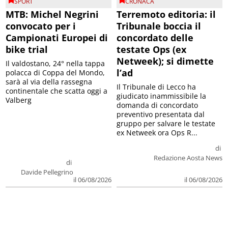
SPORT
CRONACA
MTB: Michel Negrini
Terremoto editoria: il
convocato per i
Tribunale boccia il
Campionati Europei di
concordato delle
bike trial
testate Ops (ex
Netweek); si dimette
Il valdostano, 24° nella tappa
l’ad
polacca di Coppa del Mondo,
sarà al via della rassegna
Il Tribunale di Lecco ha
continentale che scatta oggi a
giudicato inammissibile la
Valberg
domanda di concordato
preventivo presentata dal
gruppo per salvare le testate
ex Netweek ora Ops R...
di
Redazione Aosta News
di
Davide Pellegrino
il 06/08/2026
il 06/08/2026