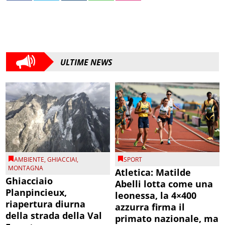
ULTIME NEWS
AMBIENTE
,
GHIACCIAI
,
SPORT
MONTAGNA
Atletica: Matilde
Ghiacciaio
Abelli lotta come una
Planpincieux,
leonessa, la 4×400
riapertura diurna
azzurra firma il
della strada della Val
primato nazionale, ma