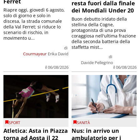
Ferret
resta fuori dalla finale
dei Mondiali Under 20
Riapre oggi, giovedì 6 agosto,
solo di giorno e solo in
Buon debutto iridato della
discesa, la strada comunale
stellina della Cogne,
della Val Ferret; si riduce lo
protagonista di una prova
scenario di rischio, in
coraggiosa nell'ultima frazione
movimento u...
della seconda batteria della
staffetta mist...
di
Courmayeur
Erika David
di
Davide Pellegrino
il 06/08/2026
il 06/08/2026
SPORT
SANITÀ
Atletica: Asta in Piazza
Nus: in arrivo un
torna ad Aosta il 22
ambulatorio per i