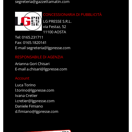
segreteria@gazzettamatin.com
CONCESSIONARIA DI PUBBLICITÀ
LG PRESSE S.R.L.
via Festaz, 52
11100 AOSTA
Tel: 0165.231711
Fax: 0165.1820141
E-mail
segreteria@lgpresse.com
RESPONSABILE DI AGENZIA
Arianna Gori Chisari
E-mail
a.chisari@lgpresse.com
Account
Luca Torino
l.torino@lgpresse.com
Ivana Cretier
i.cretier@lgpresse.com
Daniele Fimiano
d.fimiano@lgpresse.com