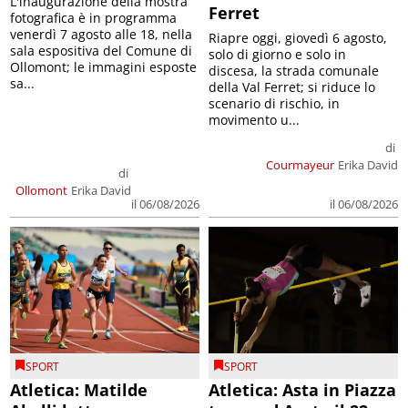
L'inaugurazione della mostra
Ferret
fotografica è in programma
venerdì 7 agosto alle 18, nella
Riapre oggi, giovedì 6 agosto,
sala espositiva del Comune di
solo di giorno e solo in
Ollomont; le immagini esposte
discesa, la strada comunale
sa...
della Val Ferret; si riduce lo
scenario di rischio, in
movimento u...
di
Courmayeur
Erika David
di
Ollomont
Erika David
il 06/08/2026
il 06/08/2026
SPORT
SPORT
Atletica: Matilde
Atletica: Asta in Piazza