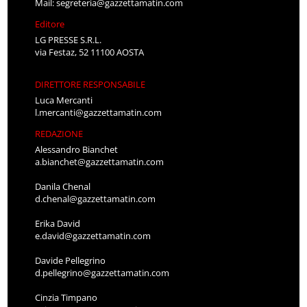
Mail:
segreteria@gazzettamatin.com
Editore
LG PRESSE S.R.L.
via Festaz, 52 11100 AOSTA
DIRETTORE RESPONSABILE
Luca Mercanti
l.mercanti@gazzettamatin.com
REDAZIONE
Alessandro Bianchet
a.bianchet@gazzettamatin.com
Danila Chenal
d.chenal@gazzettamatin.com
Erika David
e.david@gazzettamatin.com
Davide Pellegrino
d.pellegrino@gazzettamatin.com
Cinzia Timpano