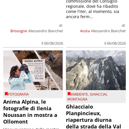
commissione del Consiglio
regionale, dove ha ribadito
come l'iter, al momento, sia
ancora ferm...
di
di
Brissogne
Alessandro Bianchet
Aosta
Alessandro Bianchet
il 06/08/2026
il 06/08/2026
FOTOGRAFIA
AMBIENTE
,
GHIACCIAI
,
MONTAGNA
Anima Alpina, le
Ghiacciaio
fotografie di Ilenia
Planpincieux,
Noussan in mostra a
riapertura diurna
Ollomont
della strada della Val