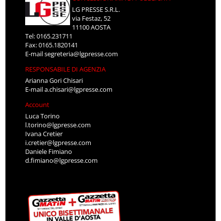
LG PRESSE S.R.L.
via Festaz, 52
11100 AOSTA
Tel: 0165.231711
Fax: 0165.1820141
E-mail
segreteria@lgpresse.com
RESPONSABILE DI AGENZIA
Arianna Gori Chisari
E-mail
a.chisari@lgpresse.com
Account
Luca Torino
l.torino@lgpresse.com
Ivana Cretier
i.cretier@lgpresse.com
Daniele Fimiano
d.fimiano@lgpresse.com