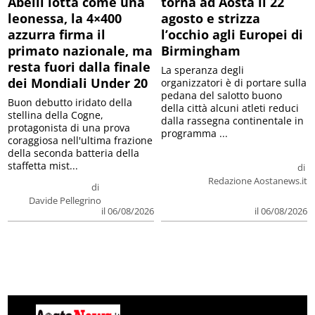
Abelli lotta come una
torna ad Aosta il 22
leonessa, la 4×400
agosto e strizza
azzurra firma il
l’occhio agli Europei di
primato nazionale, ma
Birmingham
resta fuori dalla finale
La speranza degli
dei Mondiali Under 20
organizzatori è di portare sulla
pedana del salotto buono
Buon debutto iridato della
della città alcuni atleti reduci
stellina della Cogne,
dalla rassegna continentale in
protagonista di una prova
programma ...
coraggiosa nell'ultima frazione
della seconda batteria della
staffetta mist...
di
Redazione Aostanews.it
di
Davide Pellegrino
il 06/08/2026
il 06/08/2026