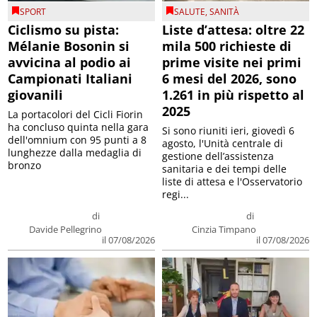
SPORT
SALUTE
,
SANITÀ
Ciclismo su pista:
Liste d’attesa: oltre 22
Mélanie Bosonin si
mila 500 richieste di
avvicina al podio ai
prime visite nei primi
Campionati Italiani
6 mesi del 2026, sono
giovanili
1.261 in più rispetto al
2025
La portacolori del Cicli Fiorin
ha concluso quinta nella gara
Si sono riuniti ieri, giovedì 6
dell'omnium con 95 punti a 8
agosto, l'Unità centrale di
lunghezze dalla medaglia di
gestione dell’assistenza
bronzo
sanitaria e dei tempi delle
liste di attesa e l'Osservatorio
regi...
di
di
Davide Pellegrino
Cinzia Timpano
il 07/08/2026
il 07/08/2026