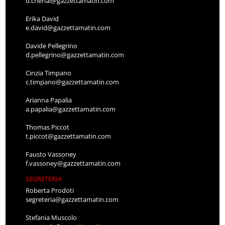
d.chenal@gazzettamatin.com
Erika David
e.david@gazzettamatin.com
Davide Pellegrino
d.pellegrino@gazzettamatin.com
Cinzia Timpano
c.timpano@gazzettamatin.com
Arianna Papalia
a.papalia@gazzettamatin.com
Thomas Piccot
t.piccot@gazzettamatin.com
Fausto Vassoney
f.vassoney@gazzettamatin.com
SEGRETERIA
Roberta Prodoti
segreteria@gazzettamatin.com
Stefania Muscolo