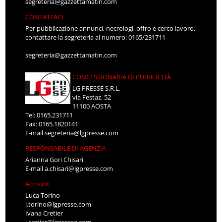
segreteria@gazzettamatin.com
CONTATTACI
Per pubblicazione annunci, necrologi, offro e cerco lavoro,
contattare la segreteria al numero: 0165/231711
segreteria@gazzettamatin.com
CONCESSIONARIA DI PUBBLICITÀ
LG PRESSE S.R.L.
via Festaz, 52
11100 AOSTA
Tel: 0165.231711
Fax: 0165.1820141
E-mail
segreteria@lgpresse.com
RESPONSABILE DI AGENZIA
Arianna Gori Chisari
E-mail
a.chisari@lgpresse.com
Account
Luca Torino
l.torino@lgpresse.com
Ivana Cretier
i.cretier@lgpresse.com