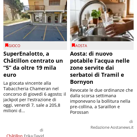
GIOCO
AOSTA
SuperEnalotto, a
Aosta: di nuovo
Châtillon centrato un
potabile l’acqua nelle
“5” da oltre 19 mila
zone servite dai
euro
serbatoi di Tramil e
Bornyon
La giocata vincente alla
Tabaccheria Chameran nel
Revocate le due ordinanze che
concorso di giovedì 6 agosto; il
dalla scorsa settimana
jackpot per l'estrazione di
imponevano la bollitura nella
oggi, venerdì 7, sale a 205,8
pre-collina, a Saraillon e
milioni d...
Porossan
di
Redazione Aostanews.it
di
Châtillon
Erika David