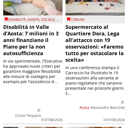
DISABILITÀ
,
SANITÀ
,
SOCIALE
, ...
COMUNI
Disabilità in Valle
Supermercato al
d’Aosta: 7 milioni in 3
Quartiere Dora, Lega
anni finanziano il
all’attacco con 19
Piano per la non
osservazioni: «Faremo
autosufficienza
tutto per ostacolare la
scelta»
In via sperimentale, l'Esecutivo
ha approvato nuovi criteri per
In una conferenza stampa il
garantire maggiore flessibilità
Carroccio ha illustrato le 19
alle misure di sostegno per
osservazioni alla variante al
esempio per l'assistenza d...
piano regolatore che saranno
presentate nei prossimi giorni.
S...
di
Aosta
Alessandro Bianchet
di
Cinzia Timpano
il 07/08/2026
il 07/08/2026