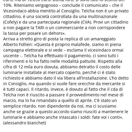
10%. Riteniamo vergognoso – conclude il comunicato – che il
Vicesindaco abbia mentito al Consiglio. Telcha non è un privato
cittadino, è una società controllata da una multinazionale
(Cofely) e da una partecipata regionale (CVA). Provi un cittadino
a non pagare la TARI o un commerciante a non corrispondere
la tassa per posare un dehors».
Arriva a stretto giro di posta la replica di un amareggiato
Alberto Follien: «Questa è proprio malafede, siamo in piena
campagna elettorale e si vede – esclama il vicesindaco ormai
uscente -. Telcha ha effettuato il pagamento, ci sono tutti i
riferimenti e lo ha fatto nelle modalità pattuite. Rispetto alla
cifra di 12 mila euro dovuta, abbiamo detratto il costo delle
luminarie installate al mercato coperto, perché ci è stato
richiesto e abbiamo dato il via libera all’installazione. L’ho detto
in Consiglio, ma quando si vuole fare orecchie da mercante si
è tutti capaci. Il ritardo, invece, è dovuto al fatto che il cda di
Telcha non è riuscito a passare il provvedimento nel mese di
marzo, ma lo ha rimandato a quello di aprile. C’è stato un
semplice ritardo, non dipendente da noi, ma ci scusiamo
anche se grazie a questo accordo siamo riusciti a mantenere le
luminarie e abbiamo anche intascato i soldi: fate voi i conti».
(alessandro bianchet)