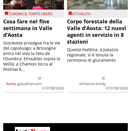
TURISMO & TEMPO LIBERO
ATTUALITA'
Cosa fare nel fine
Corpo forestale della
settimana in Valle
Valle d’Aosta: 12 nuovi
d’Aosta
agenti in servizio in 8
stazioni
GiocAosta prosegue tra le vie
del capoluogo; a Brissogne
Questa mattina, a palazzo
entra nel vivo la Feta de
regionale, si è tenuta la
l’Oumbra; Etroubles ospita la
cerimonia di giuramento
Veillà; a Chamois tocca al
Festival A...
di
di
Aosta
gazzettamatin
ethienne bredy
il 07/08/2026
il 07/08/2026