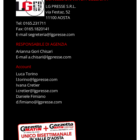
LG PRESSE S.R.L.
via Festaz, 52
11100 AOSTA
Tel: 0165.231711
Fax: 0165.1820141
E-mail
segreteria@lgpresse.com
RESPONSABILE DI AGENZIA
Arianna Gori Chisari
E-mail
a.chisari@lgpresse.com
Account
Luca Torino
l.torino@lgpresse.com
Ivana Cretier
i.cretier@lgpresse.com
Daniele Fimiano
d.fimiano@lgpresse.com