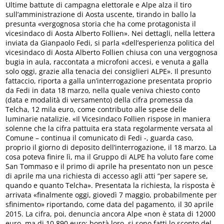
Ultime battute di campagna elettorale e Alpe alza il tiro
sull’amministrazione di Aosta uscente, tirando in ballo la
presunta «vergognosa storia che ha come protagonista il
vicesindaco di Aosta Alberto Follien». Nei dettagli, nella lettera
inviata da Gianpaolo Fedi, si parla «dell’esperienza politica del
vicesindaco di Aosta Alberto Follien chiusa con una vergognosa
bugia in aula, raccontata a microfoni accesi, e venuta a galla
solo oggi, grazie alla tenacia dei consiglieri ALPE». Il presunto
fattaccio, riporta a galla un’interrogazione presentata proprio
da Fedi in data 18 marzo, nella quale veniva chiesto conto
(data e modalità di versamento) della cifra promessa da
Telcha, 12 mila euro, come contributo alle spese delle
luminarie natalizie. «Il Vicesindaco Follien rispose in maniera
solenne che la cifra pattuita era stata regolarmente versata al
Comune – continua il comunicato di Fedi -, guarda caso,
proprio il giorno di deposito dell’interrogazione, il 18 marzo. La
cosa poteva finire lì, ma il Gruppo di ALPE ha voluto fare come
San Tommaso e il primo di aprile ha presentato non un pesce
di aprile ma una richiesta di accesso agli atti “per sapere se,
quando e quanto Telcha». Presentata la richiesta, la risposta è
arrivata «finalmente oggi, giovedì 7 maggio, probabilmente per
sfinimento» riportando, come data del pagamento, il 30 aprile
2015. La cifra, poi, denuncia ancora Alpe «non è stata di 12000
euro, ma di 10.890 euro: bontà loro, si sono fatti lo sconto del