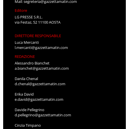
Mail:
segreteria@gazzettamatin.com
Editore
LG PRESSE S.R.L.
via Festaz, 52 11100 AOSTA
DIRETTORE RESPONSABILE
Luca Mercanti
l.mercanti@gazzettamatin.com
REDAZIONE
Alessandro Bianchet
a.bianchet@gazzettamatin.com
Danila Chenal
d.chenal@gazzettamatin.com
Erika David
e.david@gazzettamatin.com
Davide Pellegrino
d.pellegrino@gazzettamatin.com
Cinzia Timpano