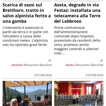
Scarica di sassi sul
Aosta, degrado in via
Breithorn, tratto in
Festaz: installata una
salvo alpinista ferito a
telecamera alla Torre
una gamba
del Lebbroso
L'intervento è avvenuto in
Prime contromosse
parte via terra e in parte con
dell'amministrazione
l'elicottero a causa delle
comunale dopo l'esposto
condizioni meteo. L'alpinista
presentato da residenti della
non ha riportato gravi ferite
zona; promessi anche
maggiori controlli e ulteriori
inter...
di
di
cervinia
Alessandro Bianchet
Aosta
Alessandro Bianchet
il 07/08/2026
il 07/08/2026