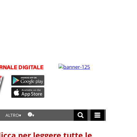
ALTRO
licca per leggere tutte le