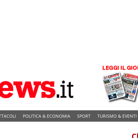
TTACOLI
POLITICA & ECONOMIA
SPORT
TURISMO & EVENTI
C