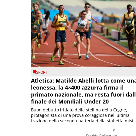
SPORT
Atletica: Matilde Abelli lotta come un
leonessa, la 4×400 azzurra firma il
primato nazionale, ma resta fuori dal
finale dei Mondiali Under 20
Buon debutto iridato della stellina della Cogne,
protagonista di una prova coraggiosa nell'ultima
frazione della seconda batteria della staffetta mist..
di
Davide Pellegrino