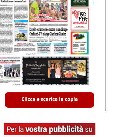
Clicca e scarica la copia