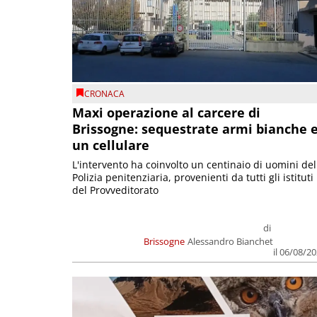
CRONACA
Maxi operazione al carcere di
Brissogne: sequestrate armi bianche 
un cellulare
L'intervento ha coinvolto un centinaio di uomini del
Polizia penitenziaria, provenienti da tutti gli istituti
del Provveditorato
di
Brissogne
Alessandro Bianchet
il 06/08/2