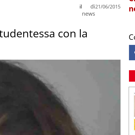
di
il
21/06/2015
n
news
studentessa con la
C