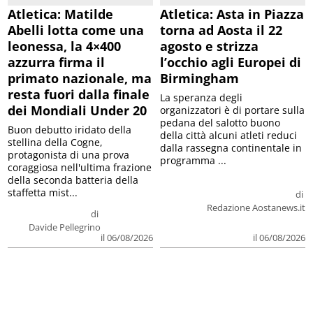
Atletica: Matilde
Atletica: Asta in Piazza
Abelli lotta come una
torna ad Aosta il 22
leonessa, la 4×400
agosto e strizza
azzurra firma il
l’occhio agli Europei di
primato nazionale, ma
Birmingham
resta fuori dalla finale
La speranza degli
dei Mondiali Under 20
organizzatori è di portare sulla
pedana del salotto buono
Buon debutto iridato della
della città alcuni atleti reduci
stellina della Cogne,
dalla rassegna continentale in
protagonista di una prova
programma ...
coraggiosa nell'ultima frazione
della seconda batteria della
staffetta mist...
di
Redazione Aostanews.it
di
Davide Pellegrino
il 06/08/2026
il 06/08/2026