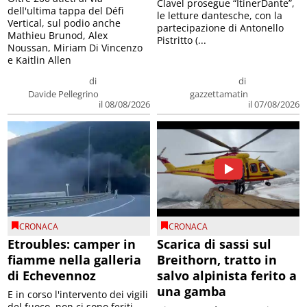
Clavel prosegue “ItinerDante”,
dell'ultima tappa del Défì
le letture dantesche, con la
Vertical, sul podio anche
partecipazione di Antonello
Mathieu Brunod, Alex
Pistritto (...
Noussan, Miriam Di Vincenzo
e Kaitlin Allen
di
di
Davide Pellegrino
gazzettamatin
il 08/08/2026
il 07/08/2026
CRONACA
CRONACA
Etroubles: camper in
Scarica di sassi sul
fiamme nella galleria
Breithorn, tratto in
di Echevennoz
salvo alpinista ferito a
una gamba
E in corso l'intervento dei vigili
del fuoco, non ci sono feriti