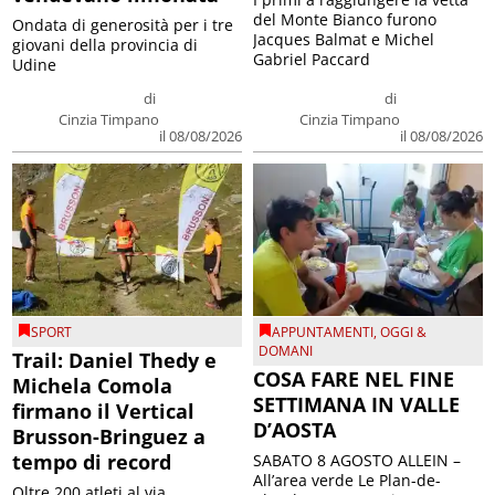
del Monte Bianco furono
Ondata di generosità per i tre
Jacques Balmat e Michel
giovani della provincia di
Gabriel Paccard
Udine
di
di
Cinzia Timpano
Cinzia Timpano
il 08/08/2026
il 08/08/2026
SPORT
APPUNTAMENTI
,
OGGI &
DOMANI
Trail: Daniel Thedy e
COSA FARE NEL FINE
Michela Comola
SETTIMANA IN VALLE
firmano il Vertical
D’AOSTA
Brusson-Bringuez a
tempo di record
SABATO 8 AGOSTO ALLEIN –
All’area verde Le Plan-de-
Oltre 200 atleti al via