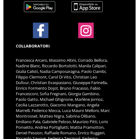
COLLABORATORI
Francesca Arcaro, Massimo Altini, Corrado Bellora,
Nadine Blanc, Riccardo Bortolotti, Manila Calipari,
Giulia Calisti, Nadia Camposaragna, Paolo Ciambi,
Filippo Clermont, Carol Di Vito, Christian Leo
Dufour, Christian Evaspasiano, Giuseppe Farinella,
Enrico Formento Dojot, Bruno Fracasso, Fabio
Francesconi, Sofia Fregnani, Giorgia Gambino,
Paolo Gatto, Michael Ghignone, Marlène Jorrioz,
Cecilia Lazzarotto, Giacomo Mangano, Angela
Marrelli, Federico Mecca, Luca Mauro Melloni, Marc
Montrosset, Matteo Nigra, Sabrina Olibano,
Emiliano Pala, Gabriele Peloso, Maurizio Pitti, Loris
Ponsetto, Andrea Portigliatti, Mattia Pramotton,
Deniel Pession, Raffaele Romano, Enrico Ruggeri,
Riccardo Savoye, Federica Tercinod, Federico