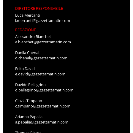
DIRETTORE RESPONSABILE
Luca Mercanti
l.mercanti@gazzettamatin.com
REDAZIONE
Alessandro Bianchet
a.bianchet@gazzettamatin.com
Danila Chenal
d.chenal@gazzettamatin.com
Erika David
e.david@gazzettamatin.com
Davide Pellegrino
d.pellegrino@gazzettamatin.com
Cinzia Timpano
c.timpano@gazzettamatin.com
Arianna Papalia
a.papalia@gazzettamatin.com
Thomas Piccot