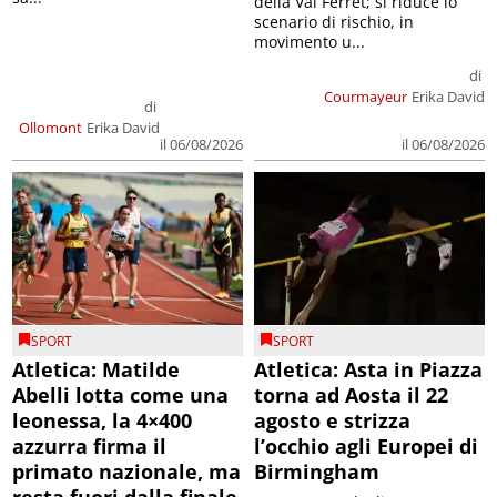
della Val Ferret; si riduce lo
scenario di rischio, in
movimento u...
di
Courmayeur
Erika David
di
Ollomont
Erika David
il 06/08/2026
il 06/08/2026
SPORT
SPORT
Atletica: Matilde
Atletica: Asta in Piazza
Abelli lotta come una
torna ad Aosta il 22
leonessa, la 4×400
agosto e strizza
azzurra firma il
l’occhio agli Europei di
primato nazionale, ma
Birmingham