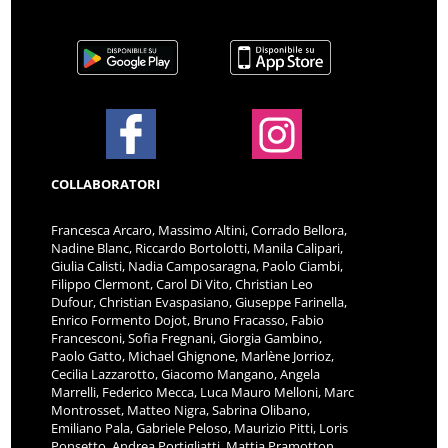
COLLABORATORI
Francesca Arcaro, Massimo Altini, Corrado Bellora,
Nadine Blanc, Riccardo Bortolotti, Manila Calipari,
Giulia Calisti, Nadia Camposaragna, Paolo Ciambi,
Filippo Clermont, Carol Di Vito, Christian Leo
Dufour, Christian Evaspasiano, Giuseppe Farinella,
Enrico Formento Dojot, Bruno Fracasso, Fabio
Francesconi, Sofia Fregnani, Giorgia Gambino,
Paolo Gatto, Michael Ghignone, Marlène Jorrioz,
Cecilia Lazzarotto, Giacomo Mangano, Angela
Marrelli, Federico Mecca, Luca Mauro Melloni, Marc
Montrosset, Matteo Nigra, Sabrina Olibano,
Emiliano Pala, Gabriele Peloso, Maurizio Pitti, Loris
Ponsetto, Andrea Portigliatti, Mattia Pramotton,