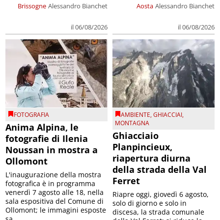
Brissogne
Alessandro Bianchet
Aosta
Alessandro Bianchet
il 06/08/2026
il 06/08/2026
FOTOGRAFIA
AMBIENTE
,
GHIACCIAI
,
MONTAGNA
Anima Alpina, le
Ghiacciaio
fotografie di Ilenia
Planpincieux,
Noussan in mostra a
riapertura diurna
Ollomont
della strada della Val
L'inaugurazione della mostra
Ferret
fotografica è in programma
venerdì 7 agosto alle 18, nella
Riapre oggi, giovedì 6 agosto,
sala espositiva del Comune di
solo di giorno e solo in
Ollomont; le immagini esposte
discesa, la strada comunale
sa...