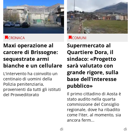
CRONACA
COMUNI
Maxi operazione al
Supermercato al
carcere di Brissogne:
Quartiere Dora, il
sequestrate armi
sindaco: «Progetto
bianche e un cellulare
sarà valutato con
grande rigore, sulla
L'intervento ha coinvolto un
base dell’interesse
centinaio di uomini della
Polizia penitenziaria,
pubblico»
provenienti da tutti gli istituti
Il primo cittadino di Aosta è
del Provveditorato
stato audito nella quarta
commissione del Consiglio
regionale, dove ha ribadito
come l'iter, al momento, sia
ancora ferm...
di
di