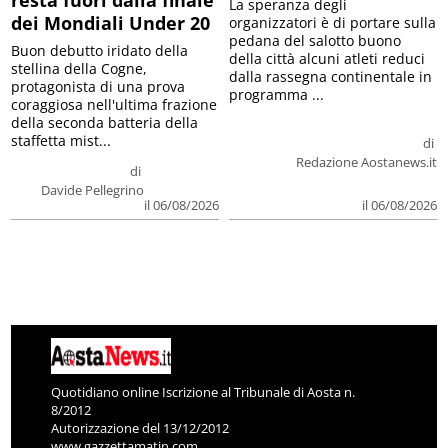
resta fuori dalla finale
La speranza degli
dei Mondiali Under 20
organizzatori è di portare sulla
pedana del salotto buono
Buon debutto iridato della
della città alcuni atleti reduci
stellina della Cogne,
dalla rassegna continentale in
protagonista di una prova
programma ...
coraggiosa nell'ultima frazione
della seconda batteria della
staffetta mist...
di
Redazione Aostanews.it
di
Davide Pellegrino
il 06/08/2026
il 06/08/2026
Quotidiano online Iscrizione al Tribunale di Aosta n.
8/2012
Autorizzazione del 13/12/2012
www.gazzettamatin.com