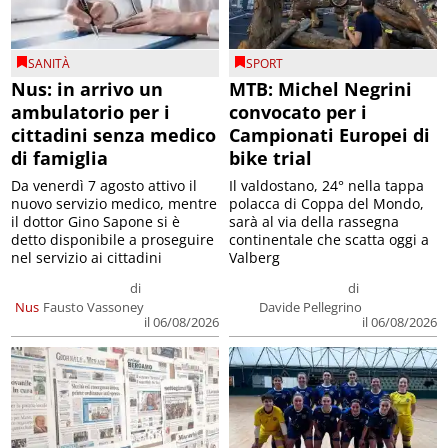
SANITÀ
SPORT
Nus: in arrivo un
MTB: Michel Negrini
ambulatorio per i
convocato per i
cittadini senza medico
Campionati Europei di
di famiglia
bike trial
Da venerdì 7 agosto attivo il
Il valdostano, 24° nella tappa
nuovo servizio medico, mentre
polacca di Coppa del Mondo,
il dottor Gino Sapone si è
sarà al via della rassegna
detto disponibile a proseguire
continentale che scatta oggi a
nel servizio ai cittadini
Valberg
di
di
Nus
Fausto Vassoney
Davide Pellegrino
il 06/08/2026
il 06/08/2026