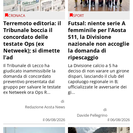
CRONACA
SPORT
Terremoto editoria: il
Futsal: niente serie A
Tribunale boccia il
femminile per l’Aosta
concordato delle
511, la Divisione
testate Ops (ex
nazionale non accoglie
Netweek); si dimette
la domanda di
l’ad
ripescaggio
Il Tribunale di Lecco ha
La Divisione calcio a 5 ha
giudicato inammissibile la
deciso di non varare un girone
domanda di concordato
dispari, lasciando il club del
preventivo presentata dal
capoluogo regionale in B;
gruppo per salvare le testate
ufficializzate le avversarie dei
ex Netweek ora Ops R...
gi...
di
Redazione Aosta News
di
Davide Pellegrino
il 06/08/2026
il 06/08/2026