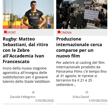
SPORT
CINEMA
Rugby: Matteo
Produzione
Sebastiani, dal ritiro
internazionale cerca
con le Zebre
comparse per un
all’Accademia Ivan
nuovo film
Francescato
Per aderire al casting del film
internazionale prodotto da
Inizio della nuova stagione
Panorama Films c'è tempo fino
agonistica all'insegna delle
al 31 agosto; le riprese si
soddisfazioni per il giovane
terranno tra il 21 e 25
talento dello Stade Valdôtain
settembre...
di
di
Davide Pellegrino
Erika David
il 05/08/2026
il 05/08/2026