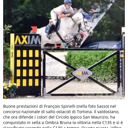
Buone prestazioni di François Spinelli (nella foto Sasso) nel
concorso nazionale di salto ostacoli di Tortona. Il valdostano,
che ora difende i colori del Circolo Ippico San Maurizio, ha
conquistato in sella a Ombra Bruna la vittoria nella C135 e si è
classificato secondo nella C130 a tempo. Quarta piazza, infine,