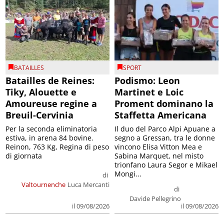
BATAILLES
SPORT
Batailles de Reines:
Podismo: Leon
Tiky, Alouette e
Martinet e Loic
Amoureuse regine a
Proment dominano la
Breuil-Cervinia
Staffetta Americana
Per la seconda eliminatoria
Il duo del Parco Alpi Apuane a
estiva, in arena 84 bovine.
segno a Gressan, tra le donne
Reinon, 763 Kg, Regina di peso
vincono Elisa Vitton Mea e
di giornata
Sabina Marquet, nel misto
trionfano Laura Segor e Mikael
Mongi...
di
Valtournenche
Luca Mercanti
di
Davide Pellegrino
il 09/08/2026
il 09/08/2026