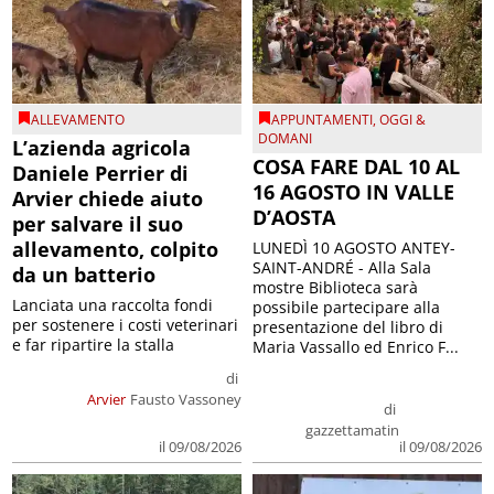
ALLEVAMENTO
APPUNTAMENTI
,
OGGI &
DOMANI
L’azienda agricola
COSA FARE DAL 10 AL
Daniele Perrier di
16 AGOSTO IN VALLE
Arvier chiede aiuto
D’AOSTA
per salvare il suo
allevamento, colpito
LUNEDÌ 10 AGOSTO ANTEY-
SAINT-ANDRÉ - Alla Sala
da un batterio
mostre Biblioteca sarà
Lanciata una raccolta fondi
possibile partecipare alla
per sostenere i costi veterinari
presentazione del libro di
e far ripartire la stalla
Maria Vassallo ed Enrico F...
di
Arvier
Fausto Vassoney
di
gazzettamatin
il 09/08/2026
il 09/08/2026