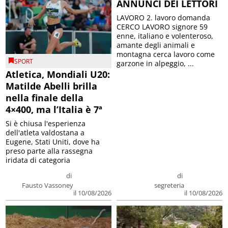
ANNUNCI DEI LETTORI
LAVORO 2. lavoro domanda
CERCO LAVORO signore 59
enne, italiano e volenteroso,
amante degli animali e
montagna cerca lavoro come
SPORT
garzone in alpeggio, ...
Atletica, Mondiali U20:
Matilde Abelli brilla
nella finale della
4×400, ma l’Italia è 7ª
Si è chiusa l'esperienza
dell'atleta valdostana a
Eugene, Stati Uniti, dove ha
preso parte alla rassegna
iridata di categoria
di
di
Fausto Vassoney
segreteria
il 10/08/2026
il 10/08/2026