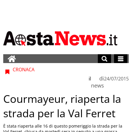
CRONACA
di
il
24/07/2015
news
Courmayeur, riaperta la
strada per la Val Ferret
È stata riaperta alle 16 di questo pomeriggio la strada per la
Val Ferret, chiusa da martedì sera in seguito a una grossa