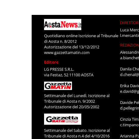
DIRETTOR
Luca Merc
l.mercant
Quotidiano online Iscrizione al Tribunale
di Aosta n. 8/2012
REDAZIO
Autorizzazione del 13/12/2012
Alessandr
www.gazzettamatin.com
a.bianche
Editore
Danila Ch
LG PRESSE S.R.L.
d.chenal@
via Festaz, 52 11100 AOSTA
Erika Davi
e.david@g
Settimanale del Lunedì. Iscrizione al
Tribunale di Aosta n. 9/2002
Davide Pel
Autorizzazione del 20/05/2002
d.pellegr
Cinzia Ti
c.timpan
Settimanale del Sabato. Iscrizione al
Tribunale di Aosta n.4 del 4/10/2016
Arianna P