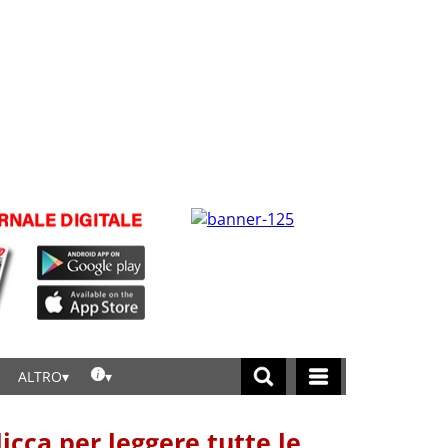
ALTRO
licca per leggere tutte le