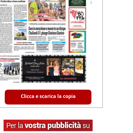
Clicca e scarica la copia