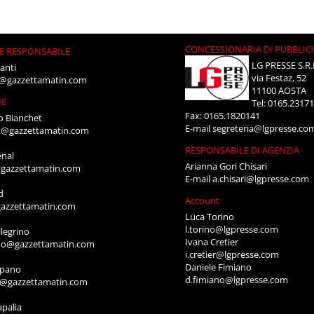
CONCESSIONARIA DI PUBBLIC
E RESPONSABILE
LG PRESSE S.R.
anti
via Festaz, 52
i@gazzettamatin.com
11100 AOSTA
NE
Tel: 0165.2317
Fax: 0165.1820141
o Bianchet
E-mail
segreteria@lgpresse.co
t@gazzettamatin.com
RESPONSABILE DI AGENZIA
enal
Arianna Gori Chisari
gazzettamatin.com
E-mail
a.chisari@lgpresse.com
d
Account
azzettamatin.com
Luca Torino
l.torino@lgpresse.com
legrino
Ivana Cretier
ino@gazzettamatin.com
i.cretier@lgpresse.com
Daniele Fimiano
mpano
d.fimiano@lgpresse.com
o@gazzettamatin.com
apalia