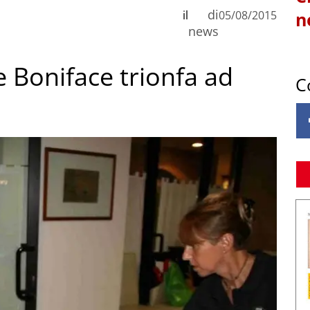
di
il
05/08/2015
n
news
e Boniface trionfa ad
C