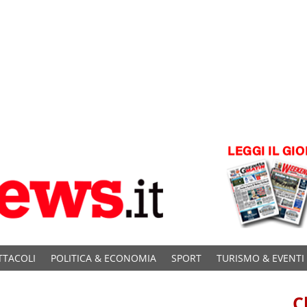
TTACOLI
POLITICA & ECONOMIA
SPORT
TURISMO & EVENTI
C