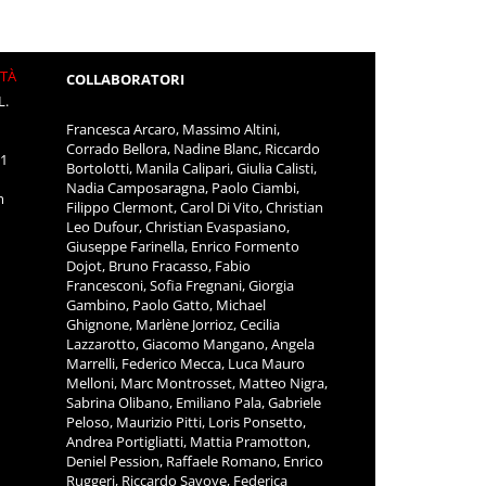
ITÀ
COLLABORATORI
L.
Francesca Arcaro, Massimo Altini,
Corrado Bellora, Nadine Blanc, Riccardo
11
Bortolotti, Manila Calipari, Giulia Calisti,
Nadia Camposaragna, Paolo Ciambi,
m
Filippo Clermont, Carol Di Vito, Christian
Leo Dufour, Christian Evaspasiano,
Giuseppe Farinella, Enrico Formento
Dojot, Bruno Fracasso, Fabio
Francesconi, Sofia Fregnani, Giorgia
Gambino, Paolo Gatto, Michael
Ghignone, Marlène Jorrioz, Cecilia
Lazzarotto, Giacomo Mangano, Angela
Marrelli, Federico Mecca, Luca Mauro
Melloni, Marc Montrosset, Matteo Nigra,
Sabrina Olibano, Emiliano Pala, Gabriele
Peloso, Maurizio Pitti, Loris Ponsetto,
Andrea Portigliatti, Mattia Pramotton,
Deniel Pession, Raffaele Romano, Enrico
Ruggeri, Riccardo Savoye, Federica