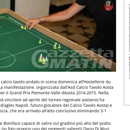
i calcio tavolo andato in scena domenica all’Hostellerie du
La manifestazione, organizzata dall’Asd Calcio Tavolo Aosta
er il Grand Prix Piemonte-Valle dAosta 2014-2015. Nella
già vincitore ad aprile del torneo regionale aostano) ha
a (Eagles Napoli, futuro giocatore del Calcio Tavolo Aosta) e
scia, che era arrivato all’atto conclusivo eliminando 3-1
e Boniface capace di salire sul gradino più alto del podio.
t (in foto proprio uno dei momenti salienti) Dario Di Muri