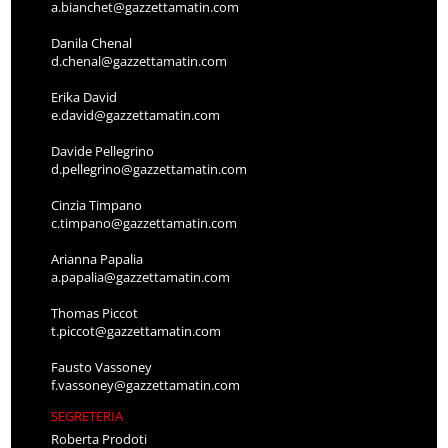
a.bianchet@gazzettamatin.com
Danila Chenal
d.chenal@gazzettamatin.com
Erika David
e.david@gazzettamatin.com
Davide Pellegrino
d.pellegrino@gazzettamatin.com
Cinzia Timpano
c.timpano@gazzettamatin.com
Arianna Papalia
a.papalia@gazzettamatin.com
Thomas Piccot
t.piccot@gazzettamatin.com
Fausto Vassoney
f.vassoney@gazzettamatin.com
SEGRETERIA
Roberta Prodoti