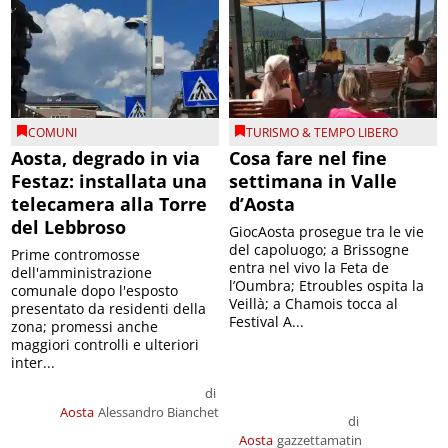
COMUNI
TURISMO & TEMPO LIBERO
Aosta, degrado in via
Cosa fare nel fine
Festaz: installata una
settimana in Valle
telecamera alla Torre
d’Aosta
del Lebbroso
GiocAosta prosegue tra le vie
del capoluogo; a Brissogne
Prime contromosse
entra nel vivo la Feta de
dell'amministrazione
l’Oumbra; Etroubles ospita la
comunale dopo l'esposto
Veillà; a Chamois tocca al
presentato da residenti della
Festival A...
zona; promessi anche
maggiori controlli e ulteriori
inter...
di
Aosta
Alessandro Bianchet
di
Aosta
gazzettamatin