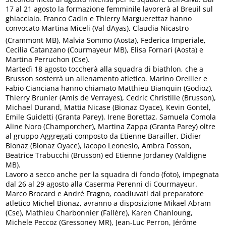
17 al 21 agosto la formazione femminile lavorerà al Breuil sul
ghiacciaio. Franco Cadin e Thierry Marguerettaz hanno
convocato Martina Miceli (Val dAyas), Claudia Nicastro
(Crammont MB), Malvia Sommo (Aosta), Federica Imperiale,
Cecilia Catanzano (Courmayeur MB), Elisa Fornari (Aosta) e
Martina Perruchon (Cse).
Martedì 18 agosto toccherà alla squadra di biathlon, che a
Brusson sosterrà un allenamento atletico. Marino Oreiller e
Fabio Cianciana hanno chiamato Matthieu Bianquin (Godioz),
Thierry Brunier (Amis de Verrayes), Cedric Christille (Brusson),
Michael Durand, Mattia Nicase (Bionaz Oyace), Kevin Gontel,
Emile Guidetti (Granta Parey), Irene Borettaz, Samuela Comola
Aline Noro (Champorcher), Martina Zappa (Granta Parey) oltre
al gruppo Aggregati composto da Etienne Barailler, Didier
Bionaz (Bionaz Oyace), Iacopo Leonesio, Ambra Fosson,
Beatrice Trabucchi (Brusson) ed Etienne Jordaney (Valdigne
MB).
Lavoro a secco anche per la squadra di fondo (foto), impegnata
dal 26 al 29 agosto alla Caserma Perenni di Courmayeur.
Marco Brocard e André Fragno, coadiuvati dal preparatore
atletico Michel Bionaz, avranno a disposizione Mikael Abram
(Cse), Mathieu Charbonnier (Fallère), Karen Chanloung,
Michele Peccoz (Gressoney MR), Jean-Luc Perron, Jérôme