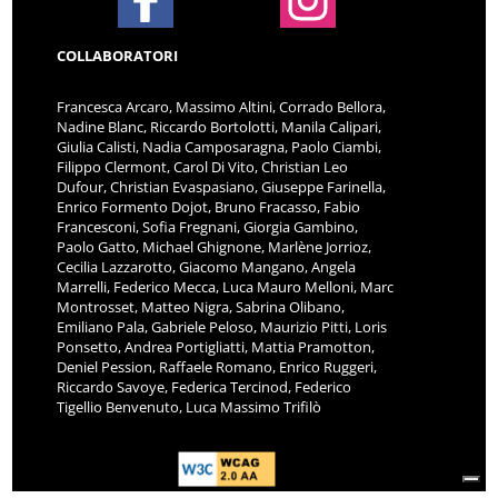
COLLABORATORI
Francesca Arcaro, Massimo Altini, Corrado Bellora,
Nadine Blanc, Riccardo Bortolotti, Manila Calipari,
Giulia Calisti, Nadia Camposaragna, Paolo Ciambi,
Filippo Clermont, Carol Di Vito, Christian Leo
Dufour, Christian Evaspasiano, Giuseppe Farinella,
Enrico Formento Dojot, Bruno Fracasso, Fabio
Francesconi, Sofia Fregnani, Giorgia Gambino,
Paolo Gatto, Michael Ghignone, Marlène Jorrioz,
Cecilia Lazzarotto, Giacomo Mangano, Angela
Marrelli, Federico Mecca, Luca Mauro Melloni, Marc
Montrosset, Matteo Nigra, Sabrina Olibano,
Emiliano Pala, Gabriele Peloso, Maurizio Pitti, Loris
Ponsetto, Andrea Portigliatti, Mattia Pramotton,
Deniel Pession, Raffaele Romano, Enrico Ruggeri,
Riccardo Savoye, Federica Tercinod, Federico
Tigellio Benvenuto, Luca Massimo Trifilò