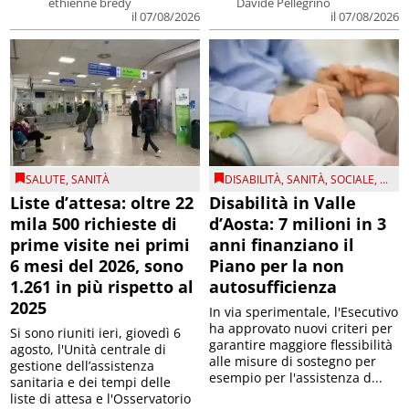
ethienne bredy
Davide Pellegrino
il 07/08/2026
il 07/08/2026
SALUTE
,
SANITÀ
DISABILITÀ
,
SANITÀ
,
SOCIALE
, ...
Liste d’attesa: oltre 22
Disabilità in Valle
mila 500 richieste di
d’Aosta: 7 milioni in 3
prime visite nei primi
anni finanziano il
6 mesi del 2026, sono
Piano per la non
1.261 in più rispetto al
autosufficienza
2025
In via sperimentale, l'Esecutivo
ha approvato nuovi criteri per
Si sono riuniti ieri, giovedì 6
garantire maggiore flessibilità
agosto, l'Unità centrale di
alle misure di sostegno per
gestione dell’assistenza
esempio per l'assistenza d...
sanitaria e dei tempi delle
liste di attesa e l'Osservatorio